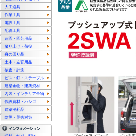
大工道具
作業工具
電設工具
配管工具
造園・園芸用品
吊り上げ・荷役
身の回り品
土木・左官用品
検査・計測
ビス・釘・ステープル
建築金物・建築資材
内装・インテリア金物
仮設資材・ハシゴ
建築消耗品
防災・災害対策