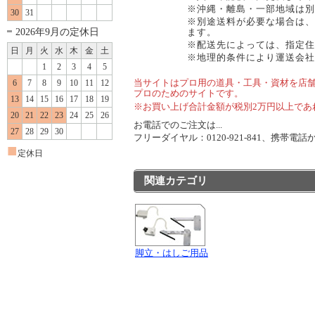
※沖縄・離島・一部地域は別
30
31
※別途送料が必要な場合は、
2026年9月の定休日
ます。
※配送先によっては、指定住
日
月
火
水
木
金
土
※地理的条件により運送会社
1
2
3
4
5
当サイトはプロ用の道具・工具・資材を店
6
7
8
9
10
11
12
プロのためのサイトです。
13
14
15
16
17
18
19
※お買い上げ合計金額が税別2万円以上であ
20
21
22
23
24
25
26
お電話でのご注文は...
27
28
29
30
フリーダイヤル：0120-921-841、携帯電話から
■
定休日
関連カテゴリ
脚立・はしご用品