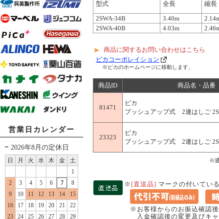
型式
全長
縮長
2SWA-34B
3.40m
2.14
2SWA-40B
4.03m
2.46
商品に関するお問い合わせはこちら
ピカコーポレイション
※ピカのホームページに移動します。
商品ID
商品名・品番
ピカ
81471
プッシュアップ式 2連はしご 2SW
営業日カレンダー
ピカ
23323
プッシュアップ式 2連はしご 2SW
2026年8月の定休日
日
月
火
水
木
金
土
※
1
2
3
4
5
6
7
8
※
[直送品]
マークの付いている
9
10
11
12
13
14
15
16
17
18
19
20
21
22
※お客様からのお振込確認後
入金確認後の変更及びキャ
23
24
25
26
27
28
29