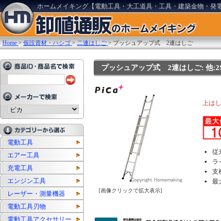
ホームメイキング【電動工具・大工道具・工具・建築金物・発
Home
>
仮設資材・ハシゴ
>
二連はしご
>
プッシュアップ式 2連はしご
プッシュアップ式 2連はしご: 他:2S
上は
電動工具
従
エアー工具
ラ
充電工具
支
エンジン工具
最
[画像クリックで拡大表示]
レーザー・測量機器
電動工具刃物
電動工具アクセサリー