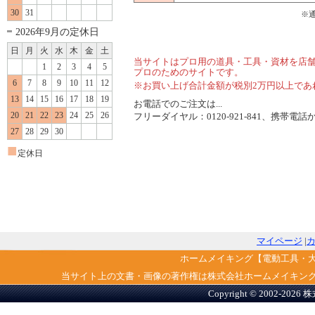
30
31
※
2026年9月の定休日
日
月
火
水
木
金
土
当サイトはプロ用の道具・工具・資材を店
1
2
3
4
5
プロのためのサイトです。
6
7
8
9
10
11
12
※お買い上げ合計金額が税別2万円以上であ
13
14
15
16
17
18
19
お電話でのご注文は...
20
21
22
23
24
25
26
フリーダイヤル：0120-921-841、携帯電話から
27
28
29
30
■
定休日
マイページ
|
ホームメイキング【電動工具・
当サイト上の文書・画像の著作権は株式会社ホームメイキン
Copyright © 2002-2