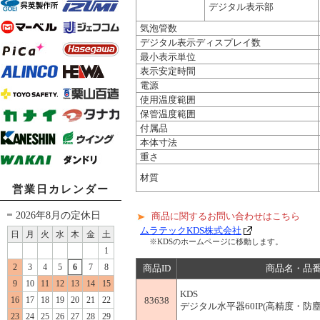
デジタル表示部
気泡管数
デジタル表示ディスプレイ数
最小表示単位
表示安定時間
電源
使用温度範囲
保管温度範囲
付属品
本体寸法
重さ
材質
営業日カレンダー
2026年8月の定休日
商品に関するお問い合わせはこちら
ムラテックKDS株式会社
日
月
火
水
木
金
土
※KDSのホームページに移動します。
1
2
3
4
5
6
7
8
商品ID
商品名・品
9
10
11
12
13
14
15
KDS
16
17
18
19
20
21
22
83638
デジタル水平器60IP(高精度・防塵防滴
23
24
25
26
27
28
29