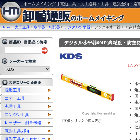
ホームメイキング【電動工具・大工道具・工具・建築金物・発
Home
>
大工道具
>
水平器・勾配器
>
デジタル水平器
>
デジタル水平器60IP(高精
デジタル水平器60IP(高精度・防塵防滴)
IP6
水
角
電動工具
国
エアー工具
表
充電工具
気
エンジン工具
角
シ
[画像クリックで拡大表示]
レーザー・測量機器
収
電動工具刃物
上
電動工具アクセサリー
ホ