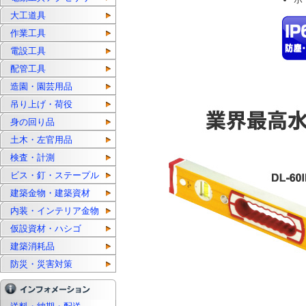
大工道具
作業工具
電設工具
配管工具
造園・園芸用品
吊り上げ・荷役
身の回り品
土木・左官用品
検査・計測
ビス・釘・ステープル
建築金物・建築資材
内装・インテリア金物
仮設資材・ハシゴ
建築消耗品
防災・災害対策