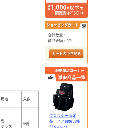
合計数量：
0
商品金額：
0円
用途
入数
プロスター 限定
窓
品 ノア 腰袋万能
5個
テラス
型 S NA-23