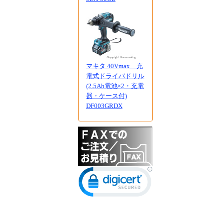
マキタ 40Vmax 充
電式ドライバドリル
(2.5Ah電池×2・充電
器・ケース付)
DF003GRDX