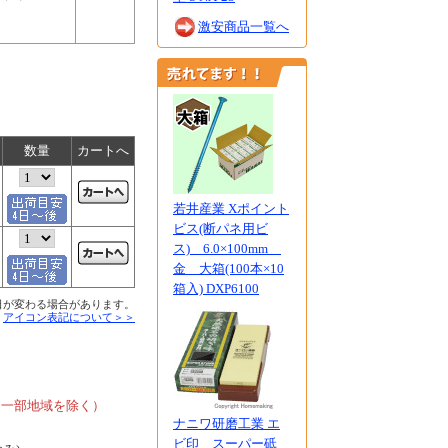
激安商品一覧へ
数量
カートへ
若井産業 Xポイント
ビス(断パネ用ビ
ス) 6.0×100mm
金 大箱(100本×10
箱入) DXP6100
日が変わる場合があります。
■
アイコン表記について＞＞
、
、一部地域を除く）
ナニワ研磨工業 エ
ビ印 スーパー砥