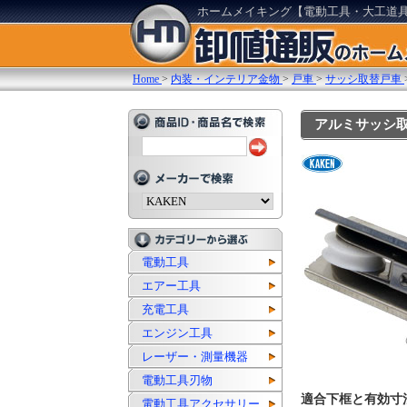
ホームメイキング【電動工具・大工道
Home
>
内装・インテリア金物
>
戸車
>
サッシ取替戸車
アルミサッシ取替
電動工具
エアー工具
充電工具
エンジン工具
レーザー・測量機器
電動工具刃物
適合下框と有効寸
電動工具アクセサリー