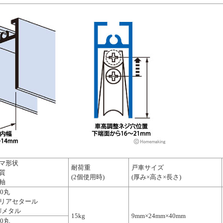
マ形状
耐荷重
戸車サイズ
質
(2個使用時)
(厚み×高さ×長さ)
軸
20丸
リアセタール
Uメタル
15kg
9mm×24mm×40mm
20丸