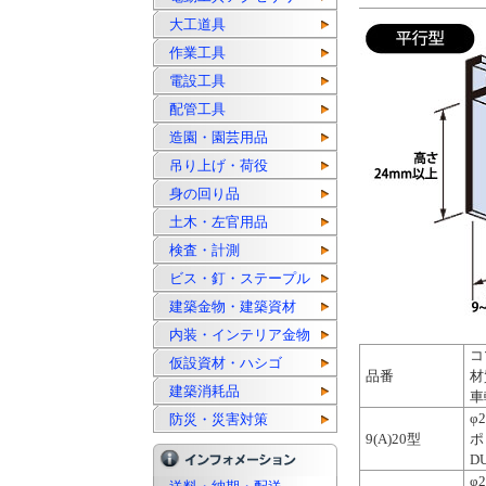
大工道具
作業工具
電設工具
配管工具
造園・園芸用品
吊り上げ・荷役
身の回り品
土木・左官用品
検査・計測
ビス・釘・ステープル
建築金物・建築資材
内装・インテリア金物
コ
仮設資材・ハシゴ
品番
材
建築消耗品
車
φ
防災・災害対策
9(A)20型
ポ
D
φ