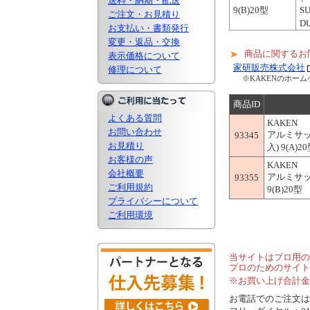
送料・納期・配送
9(B)20型
SU
ご注文・お見積り
D
お支払い・書類発行
変更・返品・交換
商品に関するお
表示価格について
家研販売株式会社
修理について
※KAKENのホー
商品ID
よくある質問
KAKEN
お問い合わせ
アルミサッ
93345
お見積り
入) 9(A)2
お客様の声
KAKEN
会社概要
アルミサッシ
93355
ご利用規約
9(B)20型
プライバシーについて
ご利用環境
当サイトはプロ用の
プロのためのサイト
※お買い上げ合計金
お電話でのご注文は..