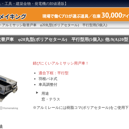
具・工具・建築金物・発電機の卸値通販】
>
アルミサッシ取替戸車 φ20丸型(ポリアセタール) 平行型用(5個入)
戸車 φ20丸型(ポリアセタール) 平行型用(5個入): 他:9(A)20型
錆びにくいアルミサッシ用戸車！
適合下框：平行型
羽根バネ式
車高調整付
用途
窓・テラス
※アルミレールには樹脂コマ(ポリアセタール)をご使用
法