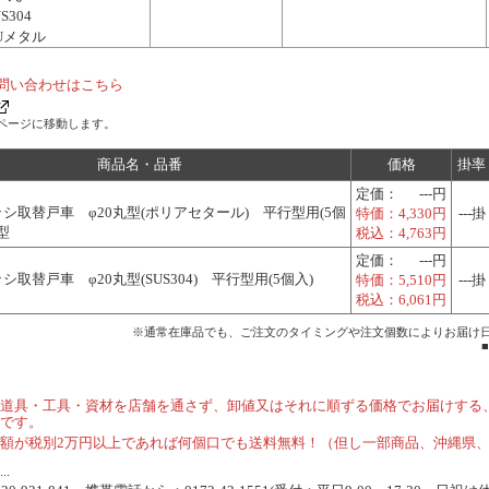
S304
Uメタル
問い合わせはこちら
ムページに移動します。
商品名・品番
価格
掛率
定価：
---円
シ取替戸車 φ20丸型(ポリアセタール) 平行型用(5個
特価：
4,330円
---掛
0型
税込：
4,763円
定価：
---円
取替戸車 φ20丸型(SUS304) 平行型用(5個入)
特価：
5,510円
---掛
税込：
6,061円
※通常在庫品でも、ご注文のタイミングや注文個数によりお届け
道具・工具・資材を店舗を通さず、卸値又はそれに順ずる価格でお届けする
です。
額が税別2万円以上であれば何個口でも送料無料！（但し一部商品、沖縄県
.