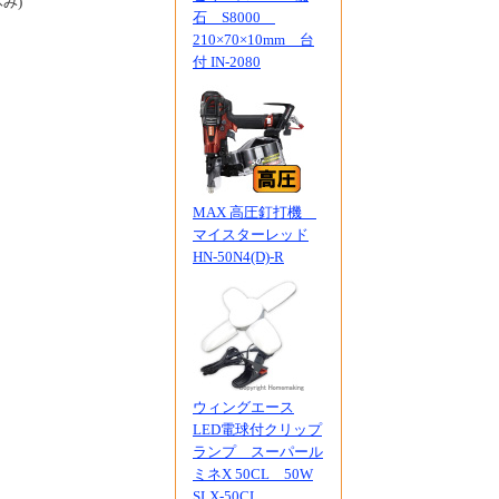
休み)
石 S8000
210×70×10mm 台
付 IN-2080
MAX 高圧釘打機
マイスターレッド
HN-50N4(D)-R
ウィングエース
LED電球付クリップ
ランプ スーパール
ミネX 50CL 50W
SLX-50CL