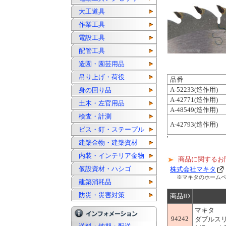
大工道具
作業工具
電設工具
配管工具
造園・園芸用品
吊り上げ・荷役
品番
A-52233(造作用)
身の回り品
A-42771(造作用)
土木・左官用品
A-48549(造作用)
検査・計測
A-42793(造作用)
ビス・釘・ステープル
'
建築金物・建築資材
内装・インテリア金物
商品に関するお
仮設資材・ハシゴ
株式会社マキタ
※マキタのホーム
建築消耗品
防災・災害対策
商品ID
マキタ
94242
ダブルス