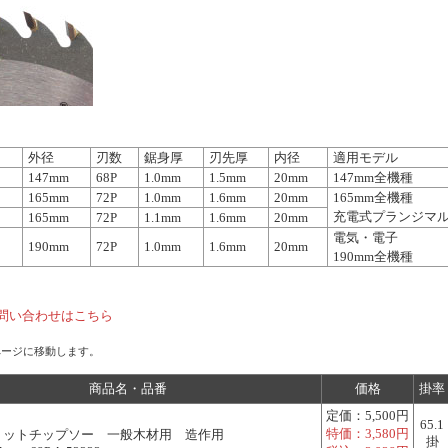
外径
刃数
鋸身厚
刃先厚
内径
適用モデル
147mm
68P
1.0mm
1.5mm
20mm
147mm全機種
165mm
72P
1.0mm
1.6mm
20mm
165mm全機種
充電式プランジマ
165mm
72P
1.1mm
1.6mm
20mm
電気・電子
190mm
72P
1.0mm
1.6mm
20mm
190mm全機種
問い合わせはこちら
ページに移動します。
商品名・品番
価格
掛率
定価：
5,500円
65.1
特価：
3,580円
リットチップソー 一般木材用 造作用
掛