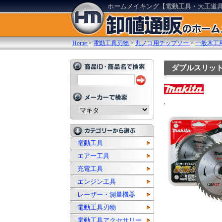
ホームメイキング【電動工具・大工道
Home
>
電動工具刃物
>
丸ノコ用チップソー
>
一般木工
ダブルスリットチ
'
電動工具
エアー工具
充電工具
エンジン工具
レーザー・測量機器
電動工具刃物
電動工具アクセサリー