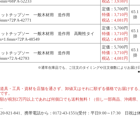
5mm×68P A-52233
税込：
3,938円
定価：
5,700円
65.1
特価：
3,710円
リットチップソー 一般木材用 造作用
掛
6mm×72P A-42771
税込：
4,081円
定価：
5,700円
65.1
リットチップソー 一般木材用 造作用 高剛性タイ
特価：
3,710円
掛
1.6mm×72P A-48549
税込：
4,081円
定価：
5,700円
65.1
特価：
3,710円
リットチップソー 一般木材用 造作用
掛
6mm×72 A-42793
税込：
4,081円
※通常在庫品でも、ご注文のタイミングや注文個数によりお届け
道具・工具・資材を店舗を通さず、卸値又はそれに順ずる価格でお届けする
です。
額が税別2万円以上であれば何個口でも送料無料！（但し一部商品、沖縄県
.
-921-841、携帯電話から：0172-43-1551(受付：平日9:00～17:30 日祝は