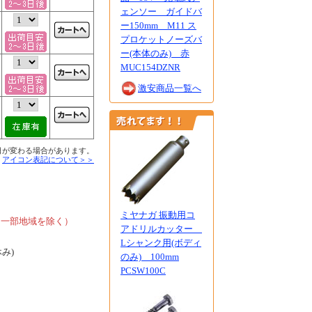
ェンソー ガイドバ
ー150mm M11 ス
プロケットノーズバ
ー(本体のみ) 赤
MUC154DZNR
激安商品一覧へ
日が変わる場合があります。
■
アイコン表記について＞＞
、
ミヤナガ 振動用コ
、一部地域を除く）
アドリルカッター
Lシャンク用(ボディ
休み)
のみ) 100mm
PCSW100C