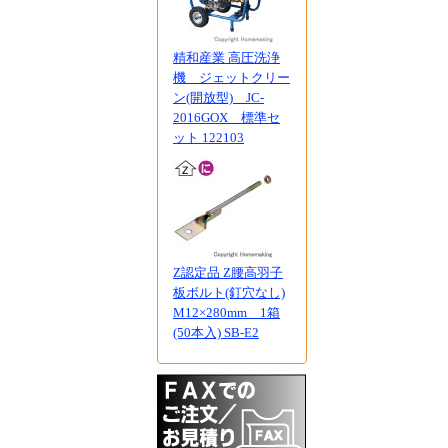
精和産業 高圧洗浄
機 ジェットクリー
ン(開放型) JC-
2016GOX 標準セ
ット 122103
Z認定品 Z腰高羽子
板ボルト(釘穴なし)
M12×280mm 1箱
(50本入) SB-E2