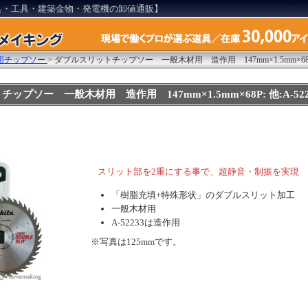
具・工具・建築金物・発電機の卸値通販】
用チップソー
>
ダブルスリットチップソー 一般木材用 造作用 147mm×1.5mm×68
ップソー 一般木材用 造作用 147mm×1.5mm×68P: 他:A-522
スリット部を2重にする事で、超静音・制振を実現
「樹脂充填+特殊形状」のダブルスリット加工
一般木材用
A-52233は造作用
※写真は125mmです。