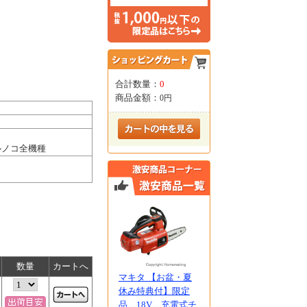
合計数量：
0
商品金額：
0円
ルノコ全機種
数量
カートへ
マキタ 【お盆・夏
休み特典付】限定
品 18V 充電式チ