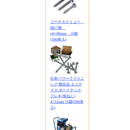
コーチスクリュー
頭17角
φ9×90mm 小箱
(100本入)
日本パワーファスニ
ング 限定品 エコテ
クス ボードテック
フレキ(全ねじ)
4×32mm 小箱(500本
入)