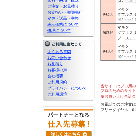
送料・納期・配送
147mm×1.
ご注文・お見積り
マキタ
お支払い・書類発行
94250
ダブルス
変更・返品・交換
165mm×1.
表示価格について
マキタ
修理について
90346
ダブルス
プ 165mm×
マキタ
94164
ダブルス
よくある質問
190mm×1.
お問い合わせ
お見積り
お客様の声
会社概要
ご利用規約
当サイトはプロ用の
プライバシーについて
プロのためのサイト
ご利用環境
※お買い上げ合計金
お電話でのご注文は..
フリーダイヤル：0120