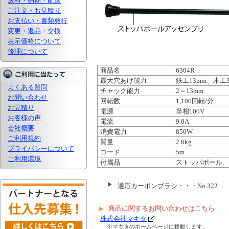
送料・納期・配送
ご注文・お見積り
お支払い・書類発行
変更・返品・交換
表示価格について
修理について
商品名
6304R
最大穴あけ能力
鉄工13mm、木工3
よくある質問
チャック能力
2～13mm
お問い合わせ
回転数
1,100回転/分
お見積り
電源
単相100V
お客様の声
電流
9.0A
会社概要
消費電力
850W
ご利用規約
質量
2.6kg
プライバシーについて
コード
5m
ご利用環境
付属品
ストッパポール、サ
適応カーボンブラシ・・・No.322
商品に関するお問い合わせはこちら
株式会社マキタ
※マキタのホームページに移動します。