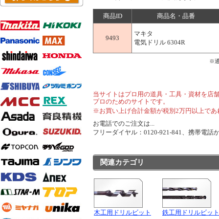
商品ID
商品名・品番
マキタ
9493
電気ドリル 6304R
※
当サイトはプロ用の道具・工具・資材を店
プロのためのサイトです。
※お買い上げ合計金額が税別2万円以上であ
お電話でのご注文は...
フリーダイヤル：0120-921-841、携帯電話から
関連カテゴリ
木工用ドリルビット
鉄工用ドリルビッ