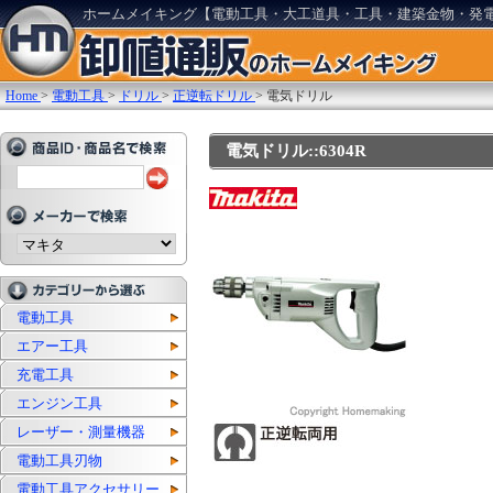
ホームメイキング【電動工具・大工道具・工具・建築金物・発
Home
>
電動工具
>
ドリル
>
正逆転ドリル
>
電気ドリル
電気ドリル::6304R
電動工具
エアー工具
充電工具
エンジン工具
レーザー・測量機器
電動工具刃物
電動工具アクセサリー