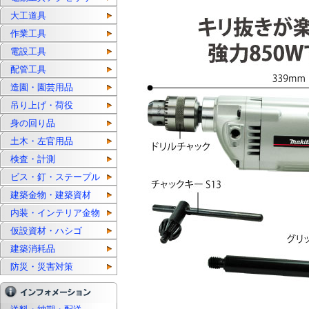
大工道具
作業工具
電設工具
配管工具
造園・園芸用品
吊り上げ・荷役
身の回り品
土木・左官用品
検査・計測
ビス・釘・ステープル
建築金物・建築資材
内装・インテリア金物
仮設資材・ハシゴ
建築消耗品
防災・災害対策