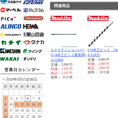
関連商品
エクステンションバー
2×4木工ビット 18
(2×4木工ビット延長用)
A-52825
定価：
4,000
円
A-52869
特価：
2,600
円
定価：
3,000
円
税込：
2,860
円
特価：
1,950
円
営業日カレンダー
掛率：
65.0
掛
税込：
2,145
円
掛率：
65.0
掛
2026年8月の定休日
日
月
火
水
木
金
土
1
2
3
4
5
6
7
8
9
10
11
12
13
14
15
16
17
18
19
20
21
22
23
24
25
26
27
28
29