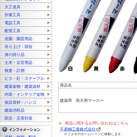
大工道具
作業工具
電設工具
配管工具
造園・園芸用品
吊り上げ・荷役
身の回り品
土木・左官用品
検査・計測
ビス・釘・ステープル
商品名
建築金物・建築資材
内装・インテリア金物
建築用 雨天用マーカー
仮設資材・ハシゴ
建築消耗品
防災・災害対策
商品に関するお問い合わせはこちら
不易糊工業株式会社
※フエキのホームページに移動します。