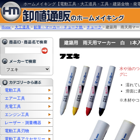
ホームメイキング【電動工具・大工道具・工具・建築金物・発
Home
>
大工道具
>
鉛筆・マーカー・チョーク他
>
チョーク
>
建築用 雨天用マー
建築用 雨天用マーカー 白 1本入: 
水や油のつ
グに
濡れて
電動工具
滑面に
エアー工具
※木材やコ
充電工具
エンジン工具
レーザー・測量機器
電動工具刃物
電動工具アクセサリー