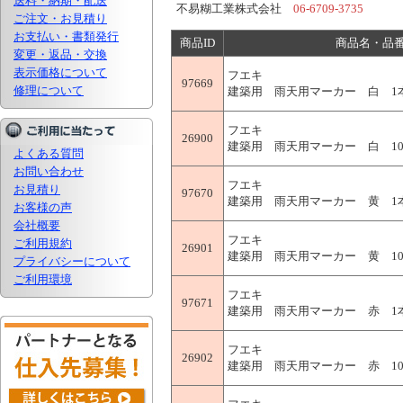
送料・納期・配送
不易糊工業株式会社
06-6709-3735
ご注文・お見積り
お支払い・書類発行
商品ID
商品名・品
変更・返品・交換
表示価格について
フエキ
97669
修理について
建築用 雨天用マーカー 白 1本入
フエキ
26900
建築用 雨天用マーカー 白 10本
よくある質問
お問い合わせ
フエキ
お見積り
97670
建築用 雨天用マーカー 黄 1本入
お客様の声
会社概要
フエキ
ご利用規約
26901
建築用 雨天用マーカー 黄 10本
プライバシーについて
ご利用環境
フエキ
97671
建築用 雨天用マーカー 赤 1本入
フエキ
26902
建築用 雨天用マーカー 赤 10本