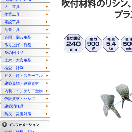
大工道具
作業工具
電設工具
配管工具
造園・園芸用品
吊り上げ・荷役
身の回り品
土木・左官用品
検査・計測
ビス・釘・ステープル
建築金物・建築資材
内装・インテリア金物
仮設資材・ハシゴ
建築消耗品
防災・災害対策