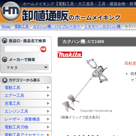
ホームメイキング【電動工具・大工道具・工具・建築金物・発
Home
>
電動工具
>
カクハン機・バイブレーター
>
ミキサー・カクハン機
>
カクハ
カクハン機::UT2400
高粘
吹
ャ
電動工具
エアー工具
充電工具
エンジン工具
[画像クリックで拡大表示]
レーザー・測量機器
電動工具刃物
電動工具アクセサリー