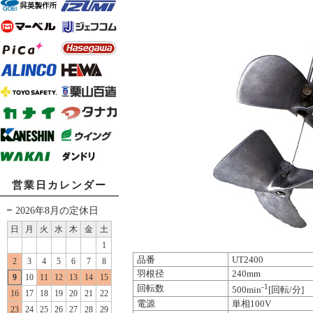
営業日カレンダー
2026年8月の定休日
日
月
火
水
木
金
土
1
品番
UT2400
2
3
4
5
6
7
8
羽根径
240mm
9
10
11
12
13
14
15
-1
回転数
500min
[回転/分]
16
17
18
19
20
21
22
電源
単相100V
23
24
25
26
27
28
29