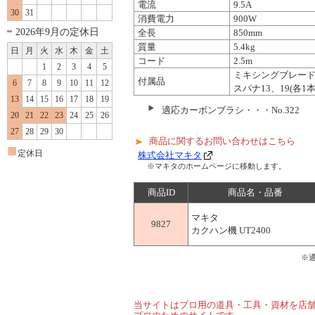
電流
9.5A
30
31
消費電力
900W
2026年9月の定休日
全長
850mm
質量
5.4kg
日
月
火
水
木
金
土
コード
2.5m
1
2
3
4
5
ミキシングブレード
付属品
6
7
8
9
10
11
12
スパナ13、19(各1本
13
14
15
16
17
18
19
適応カーボンブラシ・・・No.322
20
21
22
23
24
25
26
27
28
29
30
商品に関するお問い合わせはこちら
■
定休日
株式会社マキタ
※マキタのホームページに移動します。
商品ID
商品名・品番
マキタ
9827
カクハン機 UT2400
※
当サイトはプロ用の道具・工具・資材を店