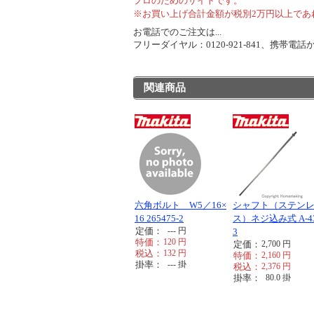
プロのためのサイトです。
※お買い上げ合計金額が税別2万円以上であ
お電話でのご注文は...
フリーダイヤル：0120-921-841、携帯電話から
関連商品
六角ボルト W5／16×
シャフト（ステン
16 265475-2
ス）ネジ込み式 A-43
定価：
---
円
3
特価：
120
円
定価：
2,700
円
税込：
132
円
特価：
2,160
円
掛率：
---
掛
税込：
2,376
円
掛率：
80.0
掛