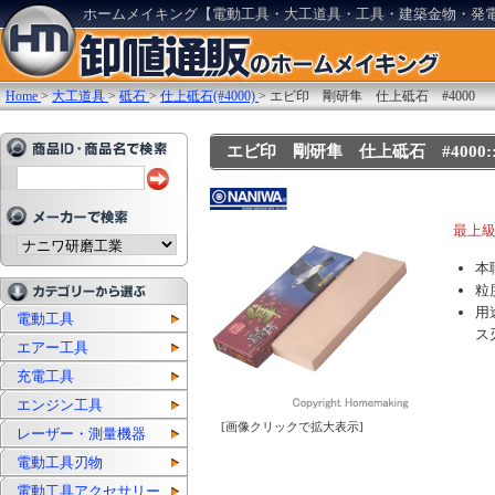
ホームメイキング【電動工具・大工道具・工具・建築金物・発
Home
>
大工道具
>
砥石
>
仕上砥石(#4000)
>
エビ印 剛研隼 仕上砥石 #4000
エビ印 剛研隼 仕上砥石 #4000::Q
最上
本
粒
用
電動工具
ス
エアー工具
充電工具
エンジン工具
[画像クリックで拡大表示]
レーザー・測量機器
電動工具刃物
電動工具アクセサリー