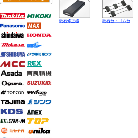
砥石修正器
砥石台・ゴム台