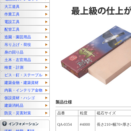
大工道具
作業工具
電設工具
配管工具
造園・園芸用品
吊り上げ・荷役
身の回り品
土木・左官用品
検査・計測
ビス・釘・ステープル
建築金物・建築資材
内装・インテリア金物
仮設資材・ハシゴ
製品仕様
建築消耗品
防災・災害対策
品番
粒度
砥石サイズ
QA-0354
#4000
長さ210×幅70×厚さ