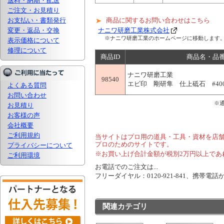
送料・納期・配送
ご注文・お見積り
お支払い・書類発行
商品に関するお問い合わせはこちら
変更・返品・交換
ナニワ研磨工業株式会社
※ナニワ研磨工業のホームページに移動します
表示価格について
修理について
商品ID
商品名・品
ナニワ研磨工業
98540
エビ印 剛研隼 仕上砥石 #4000 
よくある質問
お問い合わせ
※
お見積り
お客様の声
会社概要
ご利用規約
当サイトはプロ用の道具・工具・資材を店
プロのためのサイトです。
プライバシーについて
※お買い上げ合計金額が税別2万円以上であ
ご利用環境
お電話でのご注文は...
フリーダイヤル：0120-921-841、携帯電話から
関連カテゴリ