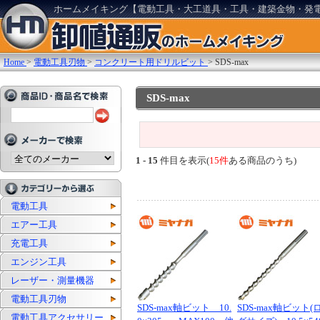
ホームメイキング【電動工具・大工道具・工具・建築金物・発
Home
>
電動工具刃物
>
コンクリート用ドリルビット
>
SDS-max
SDS-max
1 - 15
件目を表示(
15件
ある商品のうち)
電動工具
エアー工具
充電工具
エンジン工具
レーザー・測量機器
電動工具刃物
SDS-max軸ビット 10.
SDS-max軸ビット(
電動工具アクセサリー