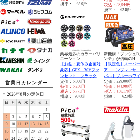
掛率：
65.0
掛
税込：
53,944
円
掛率：
62.0
掛
業界最多のカラーバリ
新機構「プッシュD
エーション
ンテ」が信頼のH...
【お盆・夏休み企画対
【限定色】スーパ
象②】GFX 30Vファ
ア・コンプレッサ
ンセット ブラック
バルトブルーホワ
定価：
5,800
円
定価：
229,000
円
営業日カレンダー
特価：
5,250
円
特価：
141,980
円
税込：
5,775
円
税込：
156,178
円
2026年8月の定休日
掛率：
90.6
掛
掛率：
62.0
掛
日
月
火
水
木
金
土
1
2
3
4
5
6
7
8
9
10
11
12
13
14
15
16
17
18
19
20
21
22
23
24
25
26
27
28
29