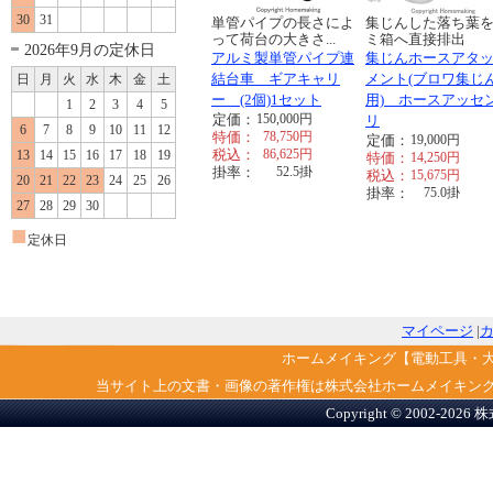
30
31
単管パイプの長さによ
集じんした落ち葉
って荷台の大きさ...
ミ箱へ直接排出
2026年9月の定休日
アルミ製単管パイプ連
集じんホースアタ
結台車 ギアキャリ
メント(ブロワ集じ
日
月
火
水
木
金
土
ー (2個)1セット
用) ホースアッセ
1
2
3
4
5
定価：
150,000
円
リ
6
7
8
9
10
11
12
特価：
78,750
円
定価：
19,000
円
税込：
86,625
円
13
14
15
16
17
18
19
特価：
14,250
円
掛率：
52.5
掛
税込：
15,675
円
20
21
22
23
24
25
26
掛率：
75.0
掛
27
28
29
30
■
定休日
マイページ
|
ホームメイキング【電動工具・
当サイト上の文書・画像の著作権は株式会社ホームメイキン
Copyright © 2002-2