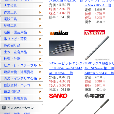
0×305mm MAX100 他
グサイズ) 10.5×54
定価：
5,250
円
m MAX10554 他
大工道具
特価：
2,880
円
定価：
8,640
円
作業工具
税込：
3,168
円
特価：
4,750
円
掛率：
54.9
掛
税込：
5,225
円
電設工具
掛率：
55.0
掛
配管工具
造園・園芸用品
吊り上げ・荷役
身の回り品
土木・左官用品
検査・計測
SDS-maxビット(ロング)
3Dマックス超硬ド
ビス・釘・ステープル
10.5×540mm SDSMA
ル SDS-max軸 10
建築金物・建築資材
XL10.5×540 他
340mm A-58431 
定価：
8,200
円
定価：
9,700
円
内装・インテリア金物
特価：
4,600
円
特価：
6,310
円
仮設資材・ハシゴ
税込：
5,060
円
税込：
6,941
円
掛率：
56.1
掛
掛率：
65.1
掛
建築消耗品
防災・災害対策