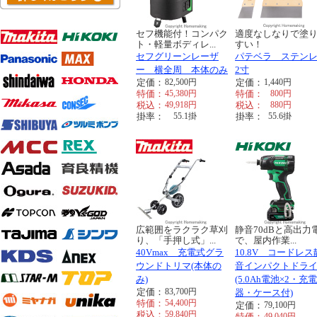
セフ機能付！コンパク
適度なしなりで塗
ト・軽量ボディレ...
すい！
セフグリーンレーザ
パテベラ ステン
ー 横全周 本体のみ
2寸
定価：
82,500
円
定価：
1,440
円
特価：
45,380
円
特価：
800
円
税込：
49,918
円
税込：
880
円
掛率：
55.1
掛
掛率：
55.6
掛
広範囲をラクラク草刈
静音70dBと高出力
り、「手押し式」...
で、屋内作業...
40Vmax 充電式グラ
10.8V コードレス
ウンドトリマ(本体の
音インパクトドラ
み)
(5.0Ah電池×2・充電
定価：
83,700
円
器・ケース付)
特価：
54,400
円
定価：
79,100
円
税込：
59,840
円
特価：
49,040
円