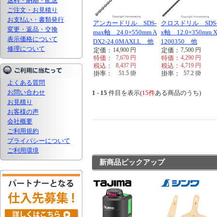
送料・納期・配送
ご注文・お見積り
お支払い・書類発行
アンカードリル SDS-
クロスドリル SDS-
変更・返品・交換
max軸 24.0×550mm A
x軸 12.0×350mm 
表示価格について
DX2-24.0MAXLL 他
1200350 他
修理について
定価：
14,900
円
定価：
7,500
円
特価：
7,670
円
特価：
4,290
円
税込：
8,437
円
税込：
4,719
円
掛率：
51.5
掛
掛率：
57.2
掛
よくある質問
お問い合わせ
1 - 15
件目を表示(
15件
ある商品のうち)
お見積り
お客様の声
会社概要
ご利用規約
プライバシーについて
ご利用環境
新商品ピックアップ