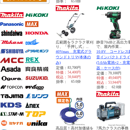
掛率：
65.0
掛
広範囲をラクラク草刈
静音70dBと高出力
り、「手押し式」...
で、屋内作業...
40Vmax 充電式グラ
10.8V コードレス
ウンドトリマ(本体の
音インパクトドラ
み)
(5.0Ah電池×2・充電
定価：
83,700
円
器・ケース付)
特価：
54,400
円
定価：
79,100
円
税込：
59,840
円
特価：
49,040
円
掛率：
65.0
掛
税込：
53,944
円
掛率：
62.0
掛
高品質！高付加価値を
7馬力クラスの事務