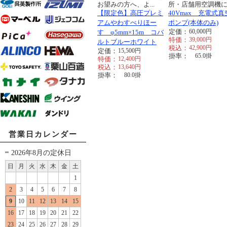
お望みの方へ、よ...
所・店舗用空調機に..
【限定色】高圧プレミ
40Vmax 充電式真
アムやわすべりほー
ポンプ(本体のみ)
定価：
60,000
円
す φ5mm×15m コバ
特価：
39,000
円
ルトブルーホワイト
税込：
42,900
円
定価：
15,500
円
掛率：
65.0
掛
特価：
12,400
円
税込：
13,640
円
掛率：
80.0
掛
営業日カレンダー
2026年8月の定休日
日
月
火
水
木
金
土
1
2
3
4
5
6
7
8
9
10
11
12
13
14
15
16
17
18
19
20
21
22
23
24
25
26
27
28
29