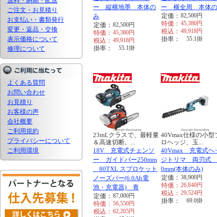
送料・納期・配送
ー 縦横地墨 本体の
ー 横全周 本体
ご注文・お見積り
定価：
82,500
円
み
お支払い・書類発行
特価：
45,380
円
定価：
82,500
円
変更・返品・交換
税込：
49,918
円
特価：
45,380
円
表示価格について
掛率：
55.1
掛
税込：
49,918
円
掛率：
55.1
掛
修理について
よくある質問
お問い合わせ
お見積り
お客様の声
会社概要
ご利用規約
23mLクラスで、最軽量
40Vmax仕様の小型
プライバシーについて
＆高速切断。...
ロヘッジ、玉...
ご利用環境
18V 充電式チェンソ
40Vmax 充電式ヘ
ー ガイドバー250mm
ジトリマ 両刃式 
80TXL スプロケット
0mm(本体のみ)
定価：
38,900
円
ノーズバー(6.0Ah電
特価：
26,840
円
池・充電器) 青
税込：
29,524
円
定価：
87,000
円
掛率：
69.0
掛
特価：
56,550
円
税込：
62,205
円