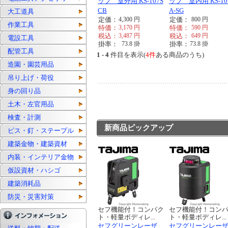
ップ 室外用 KS-107S
ップ 室内用 KS-10
CB
A-SG
大工道具
定価：
4,300
円
定価：
800
円
作業工具
特価：
3,170
円
特価：
590
円
税込：
3,487
円
税込：
649
円
電設工具
掛率：
73.8
掛
掛率：
73.8
掛
配管工具
1 - 4
件目を表示(
4件
ある商品のうち)
造園・園芸用品
吊り上げ・荷役
身の回り品
土木・左官用品
検査・計測
新商品ピックアップ
ビス・釘・ステープル
建築金物・建築資材
内装・インテリア金物
仮設資材・ハシゴ
建築消耗品
防災・災害対策
セフ機能付！コンパク
セフ機能付！コン
ト・軽量ボディレ...
ト・軽量ボディレ...
セフグリーンレーザ
セフグリーンレー