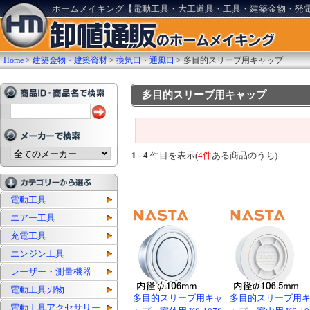
ホームメイキング【電動工具・大工道具・工具・建築金物・発
Home
>
建築金物・建築資材
>
換気口・通風口
>
多目的スリーブ用キャップ
多目的スリーブ用キャップ
1 - 4
件目を表示(
4件
ある商品のうち)
電動工具
エアー工具
充電工具
エンジン工具
レーザー・測量機器
電動工具刃物
多目的スリーブ用キャ
多目的スリーブ用
電動工具アクセサリー