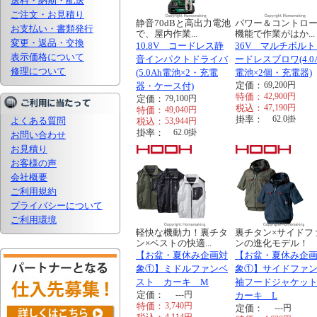
送料・納期・配送
ご注文・お見積り
静音70dBと高出力電池
パワー＆コントロ
お支払い・書類発行
で、屋内作業...
機能で作業がはか...
変更・返品・交換
10.8V コードレス静
36V マルチボルト
表示価格について
音インパクトドライバ
ードレスブロワ(4.0
修理について
(5.0Ah電池×2・充電
電池×2個・充電器)
定価：
69,200
円
器・ケース付)
特価：
42,900
円
定価：
79,100
円
税込：
47,190
円
特価：
49,040
円
掛率：
62.0
掛
よくある質問
税込：
53,944
円
掛率：
62.0
掛
お問い合わせ
お見積り
お客様の声
会社概要
ご利用規約
プライバシーについて
ご利用環境
軽快な機動力！裏チタ
裏チタン×サイドフ
ン×ベストの快適...
ンの進化モデル！
【お盆・夏休み企画対
【お盆・夏休み企
象①】ミドルファンベ
象①】サイドファ
スト カーキ M
袖フードジャケッ
定価：
---
円
カーキ L
特価：
3,740
円
定価：
---
円