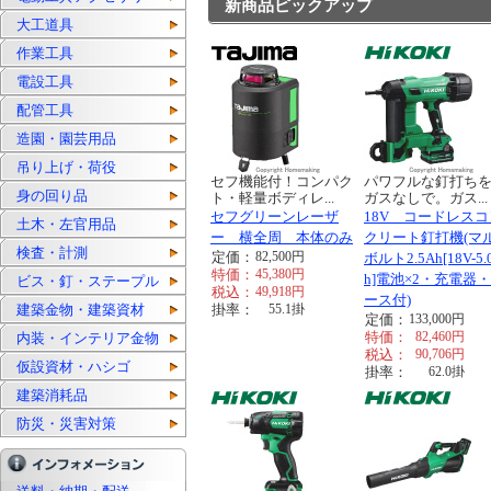
新商品ピックアップ
大工道具
作業工具
電設工具
配管工具
造園・園芸用品
吊り上げ・荷役
セフ機能付！コンパク
パワフルな釘打ち
身の回り品
ト・軽量ボディレ...
ガスなしで。ガス...
セフグリーンレーザ
18V コードレスコ
土木・左官用品
ー 横全周 本体のみ
クリート釘打機(マ
検査・計測
定価：
82,500
円
ボルト2.5Ah[18V-5.
特価：
45,380
円
h]電池×2・充電器
ビス・釘・ステープル
税込：
49,918
円
ース付)
建築金物・建築資材
掛率：
55.1
掛
定価：
133,000
円
特価：
82,460
円
内装・インテリア金物
税込：
90,706
円
仮設資材・ハシゴ
掛率：
62.0
掛
建築消耗品
防災・災害対策