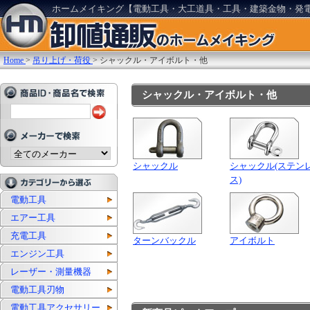
ホームメイキング【電動工具・大工道具・工具・建築金物・発
Home
>
吊り上げ・荷役
>
シャックル・アイボルト・他
シャックル・アイボルト・他
シャックル
シャックル(ステン
ス)
電動工具
エアー工具
充電工具
ターンバックル
アイボルト
エンジン工具
レーザー・測量機器
電動工具刃物
電動工具アクセサリー