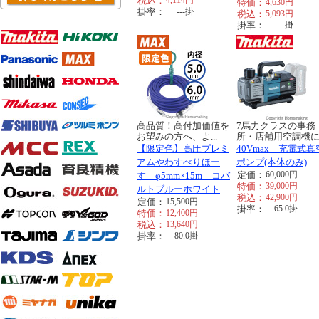
税込：
4,114
円
特価：
4,630
円
掛率：
---
掛
税込：
5,093
円
掛率：
---
掛
高品質！高付加価値を
7馬力クラスの事務
お望みの方へ、よ...
所・店舗用空調機に..
【限定色】高圧プレミ
40Vmax 充電式真
アムやわすべりほー
ポンプ(本体のみ)
定価：
60,000
円
す φ5mm×15m コバ
特価：
39,000
円
ルトブルーホワイト
税込：
42,900
円
定価：
15,500
円
掛率：
65.0
掛
特価：
12,400
円
税込：
13,640
円
掛率：
80.0
掛