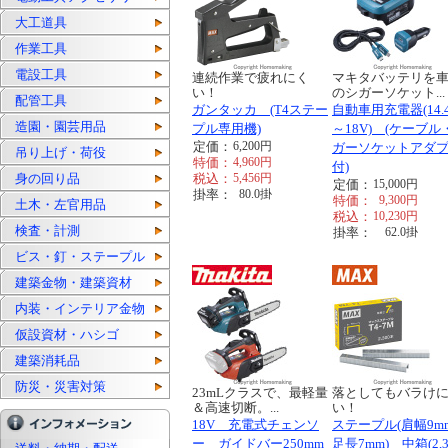
大工道具
作業工具
電設工具
連続作業で疲れにく
マキタバッテリを
い！
のシガーソケット...
配管工具
ガンタッカ (T4ステー
自動車用充電器(14.
造園・園芸用品
プル専用機)
～18V) (ケーブル
定価：
6,200
円
ガーソケットアダ
吊り上げ・荷役
特価：
4,960
円
付)
身の回り品
税込：
5,456
円
定価：
15,000
円
掛率：
80.0
掛
特価：
9,300
円
土木・左官用品
税込：
10,230
円
検査・計測
掛率：
62.0
掛
ビス・釘・ステープル
建築金物・建築資材
内装・インテリア金物
仮設資材・ハシゴ
建築消耗品
防災・災害対策
23mLクラスで、最軽量
落としてもバラけ
＆高速切断。...
い！
18V 充電式チェンソ
ステープル(肩幅9m
ー ガイドバー250mm
足長7mm) 中箱(2,3