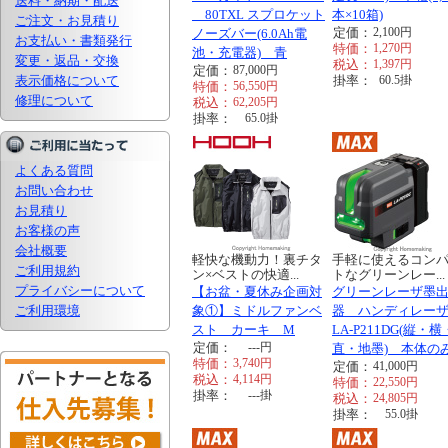
送料・納期・配送
80TXL スプロケット
本×10箱)
ご注文・お見積り
定価：
2,100
円
ノーズバー(6.0Ah電
お支払い・書類発行
特価：
1,270
円
池・充電器) 青
変更・返品・交換
税込：
1,397
円
定価：
87,000
円
表示価格について
掛率：
60.5
掛
特価：
56,550
円
修理について
税込：
62,205
円
掛率：
65.0
掛
よくある質問
お問い合わせ
お見積り
お客様の声
会社概要
軽快な機動力！裏チタ
手軽に使えるコン
ご利用規約
ン×ベストの快適...
トなグリーンレー...
プライバシーについて
【お盆・夏休み企画対
グリーンレーザ墨
ご利用環境
象①】ミドルファンベ
器 ハンディレー
スト カーキ M
LA-P211DG(縦・
定価：
---
円
直・地墨) 本体の
特価：
3,740
円
定価：
41,000
円
税込：
4,114
円
特価：
22,550
円
掛率：
---
掛
税込：
24,805
円
掛率：
55.0
掛