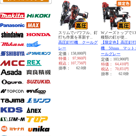
スリムでパワフル、釘
Wノーズトップで13
打ち作業を革新す...
種類の釘が使...
高圧釘打機 クールグ
【限定色】高圧釘
レー
機 50mm マット
定価：
158,000
円
ールグレー
特価：
97,960
円
定価：
103,900
円
税込：
107,756
円
特価：
64,410
円
掛率：
62.0
掛
税込：
70,851
円
掛率：
62.0
掛