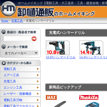
ホームメイキング【電動工具・大工道具・工具・建築金物・発
Home
>
充電工具
>
充電式ハンマードリル
充電式ハンマードリル
10.8Vハンマードリル
14.4Vハンマードリ
電動工具
エアー工具
充電工具
新商品ピックアップ
エンジン工具
レーザー・測量機器
電動工具刃物
電動工具アクセサリー