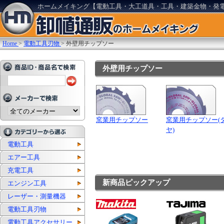
ホームメイキング【電動工具・大工道具・工具・建築金物・発
Home
>
電動工具刃物
>
外壁用チップソー
外壁用チップソー
窯業用チップソー
窯業用チップソー(
ヤ)
電動工具
エアー工具
充電工具
新商品ピックアップ
エンジン工具
レーザー・測量機器
電動工具刃物
電動工具アクセサリー