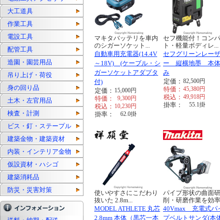
大工道具
作業工具
電設工具
マキタバッテリを車内
セフ機能付！コン
のシガーソケット...
ト・軽量ボディレ...
配管工具
自動車用充電器(14.4V
セフグリーンレー
造園・園芸用品
～18V) (ケーブル・シ
ー 縦横地墨 本
ガーソケットアダプタ
み
吊り上げ・荷役
定価：
82,500
円
付)
身の回り品
特価：
45,380
円
定価：
15,000
円
税込：
49,918
円
特価：
9,300
円
土木・左官用品
掛率：
55.1
掛
税込：
10,230
円
検査・計測
掛率：
62.0
掛
ビス・釘・ステープル
建築金物・建築資材
内装・インテリア金物
仮設資材・ハシゴ
建築消耗品
防災・災害対策
使いやすさにこだわり
パイプ形状の曲面
抜いた 2.8m...
削・研磨作業を効率..
MODEL ATHLETE 丸芯
40Vmax 充電式パ
2.8mm 本体（黒芯一本
プベルトサンダ(本