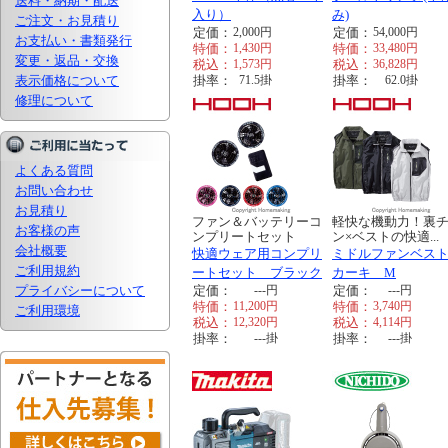
送料・納期・配送
入り）
み)
ご注文・お見積り
定価：
2,000
円
定価：
54,000
円
お支払い・書類発行
特価：
1,430
円
特価：
33,480
円
変更・返品・交換
税込：
1,573
円
税込：
36,828
円
表示価格について
掛率：
71.5
掛
掛率：
62.0
掛
修理について
よくある質問
お問い合わせ
お見積り
ファン＆バッテリーコ
軽快な機動力！裏
お客様の声
ンプリートセット
ン×ベストの快適...
会社概要
快適ウェア用コンプリ
ミドルファンベス
ご利用規約
ートセット ブラック
カーキ M
プライバシーについて
定価：
---
円
定価：
---
円
特価：
11,200
円
特価：
3,740
円
ご利用環境
税込：
12,320
円
税込：
4,114
円
掛率：
---
掛
掛率：
---
掛