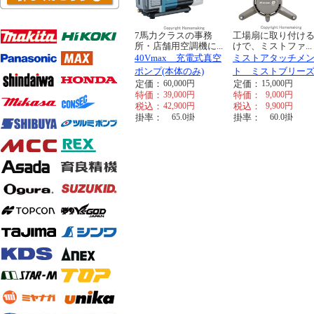
7馬力クラスの事務
工場扇に取り付け
所・店舗用空調機に...
けで、ミストファ...
40Vmax 充電式真空
ミストアタッチメ
ポンプ(本体のみ)
ト ミストブリー
定価：
60,000
円
定価：
15,000
円
特価：
39,000
円
特価：
9,000
円
税込：
42,900
円
税込：
9,900
円
掛率：
65.0
掛
掛率：
60.0
掛