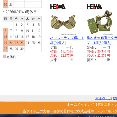
30
31
2026年9月の定休日
日
月
火
水
木
金
土
1
2
3
4
5
6
7
8
9
10
11
12
13
14
15
16
17
18
19
ハウスクランプI型 1
垂木止め45直交ク
箱(20個入)
プ 1箱(50個入)
20
21
22
23
24
25
26
定価：
---
円
定価：
---
円
27
28
29
30
特価：
11,070
円
特価：
20,340
円
■
税込：
12,177
円
税込：
22,374
円
定休日
掛率：
---
掛
掛率：
---
掛
マイページ
|
ホームメイキング【電動工具・
当サイト上の文書・画像の著作権は株式会社ホームメイキン