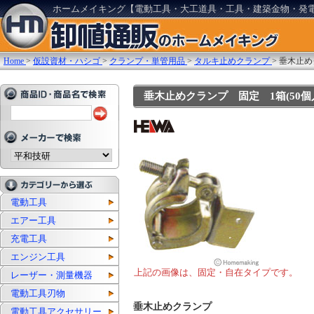
ホームメイキング【電動工具・大工道具・工具・建築金物・発
Home
>
仮設資材・ハシゴ
>
クランプ・単管用品
>
タルキ止めクランプ
>
垂木止め
垂木止めクランプ 固定 1箱(50個入)
電動工具
エアー工具
充電工具
エンジン工具
上記の画像は、固定・自在タイプです。
レーザー・測量機器
電動工具刃物
垂木止めクランプ
電動工具アクセサリー