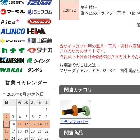
平和技研
120492
垂木止めクランプ 平行 1箱(5
※
当サイトはプロ用の道具・工具・資材を店
プロのためのサイトです。
※お買い上げ合計金額が税別2万円以上であ
お電話でのご注文は...
フリーダイヤル：0120-921-841、携帯電話から
営業日カレンダー
関連カテゴリ
2026年8月の定休日
日
月
火
水
木
金
土
1
2
3
4
5
6
7
8
クランプカバー
9
10
11
12
13
14
15
16
17
18
19
20
21
22
関連商品
23
24
25
26
27
28
29