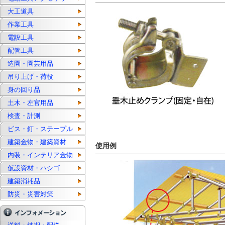
大工道具
作業工具
電設工具
配管工具
造園・園芸用品
吊り上げ・荷役
身の回り品
土木・左官用品
検査・計測
ビス・釘・ステープル
建築金物・建築資材
使用例
内装・インテリア金物
仮設資材・ハシゴ
建築消耗品
防災・災害対策