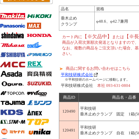
品名
規格
垂木止め
φ48.6、φ42.7兼用
クランプ
【※欠品中】
【※長
カート内に
または
商品が入荷次第順次発送となりますので、
なお、複数の商品をご注文頂いた場合、基
さい。
商品に関するお問い合わせはこちら
平和技研株式会社
※平和技研のホームページに移動します。
平和技研株式会社
本社 093-631-0804
商品ID
商品名・品番
平和技研
120490
垂木止めクランプ 固定 1箱(5
平和技研
120491
垂木止めクランプ 自在 1箱(5