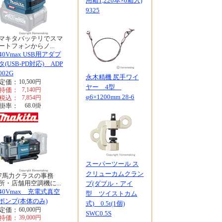
用箱1,220本×6箱入)
9325
マキタバッテリでスマ
ートフォンからノ...
40Vmax USB用アダプ
タ(USB-PD対応) ADP
002G
永木精機 尻手ワイ
定価：
10,500
円
ヤー 4型
特価：
7,140
円
φ6×1200mm 28-6
税込：
7,854
円
掛率：
68.0
掛
スーパーツール ス
クリューカムクラン
7馬力クラスの事務
所・店舗用空調機に...
プ(ダブル・アイ
40Vmax 充電式真空
型 ツイストカム
ポンプ(本体のみ)
式) 0.5t(1個)
定価：
60,000
円
SWC0.5S
特価：
39,000
円