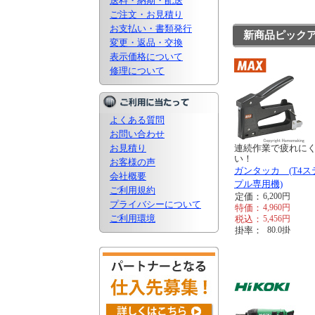
送料・納期・配送
ご注文・お見積り
お支払い・書類発行
新商品ピック
変更・返品・交換
表示価格について
修理について
よくある質問
お問い合わせ
お見積り
連続作業で疲れに
い！
お客様の声
ガンタッカ (T4ス
会社概要
プル専用機)
ご利用規約
定価：
6,200
円
プライバシーについて
特価：
4,960
円
ご利用環境
税込：
5,456
円
掛率：
80.0
掛