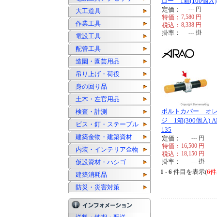
ロー 1箱(100個入)
定価：
---
円
大工道具
特価：
7,580
円
作業工具
税込：
8,338
円
掛率：
---
掛
電設工具
配管工具
造園・園芸用品
吊り上げ・荷役
身の回り品
土木・左官用品
ボルトカバー オ
検査・計測
ジ 1箱(300個入) A
ビス・釘・ステープル
135
建築金物・建築資材
定価：
---
円
特価：
16,500
円
内装・インテリア金物
税込：
18,150
円
掛率：
---
掛
仮設資材・ハシゴ
1 - 6
件目を表示(
6件
建築消耗品
防災・災害対策