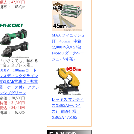
税込：
42,900
円
掛率：
65.0
掛
MAX フィニッシュ
釘 45mm 中箱
(2,000本入×５箱)
F45M0 ダークベー
ジュ (うす茶)
「小さくても、頼れる
一台」タブレス電...
10.8V 100mmコード
レスディスクグライン
ダ(5.0Ah電池×2・充電
器・ケース付) アグレ
ッシブグリーン
定価：
50,500
円
レッキス マンティ
特価：
31,310
円
スXB65A(平バイ
税込：
34,441
円
ス) 鋼管仕様
掛率：
62.0
掛
XB65A 475165