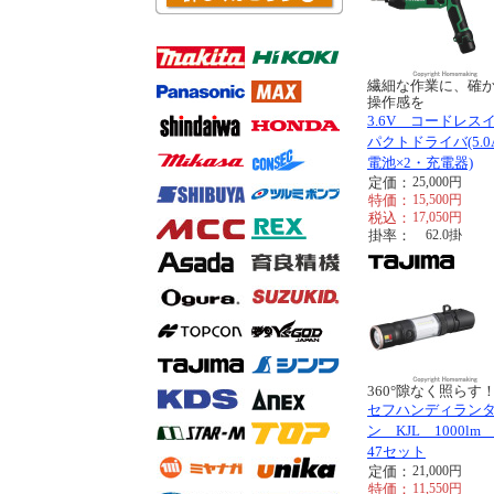
繊細な作業に、確
操作感を
3.6V コードレス
パクトドライバ(5.0
電池×2・充電器)
定価：
25,000
円
特価：
15,500
円
税込：
17,050
円
掛率：
62.0
掛
360°隙なく照らす
セフハンディラン
ン KJL 1000lm 
47セット
定価：
21,000
円
特価：
11,550
円