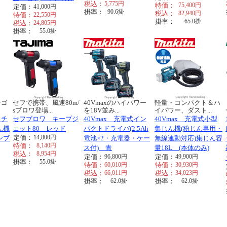
税込：
5,775
円
特価：
75,400
円
定価：
41,000
円
掛率：
90.6
掛
税込：
82,940
円
特価：
22,550
円
掛率：
65.0
掛
税込：
24,805
円
掛率：
55.0
掛
をゴ
セフで携帯、風速80m/
40Vmaxのハイパワー
軽量・コンパクト＆ハ
sブロワ登場...
を18V並み...
イパワー、ダスト...
ッチ
セフブロワ キープジ
40Vmax 充電式イン
40Vmax 充電式小型
ん機
ェット80 レッド
パクトドライバ(2.5Ah
集じん機(粉じん専用・
定価：
14,800
円
ンブ
電池×2・充電器・ケー
無線連動対応)集じん容
特価：
8,140
円
ス付) 青
量18L (本体のみ)
税込：
8,954
円
定価：
96,800
円
定価：
49,900
円
掛率：
55.0
掛
特価：
60,010
円
特価：
30,930
円
税込：
66,011
円
税込：
34,023
円
掛率：
62.0
掛
掛率：
62.0
掛