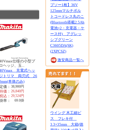
プソー1枚】36V
125mmマルチボル
トコードレス丸のこ
(Bluetooth搭載2.5Ah
電池×2・充電器・ケ
ース付) アグレッ
シブグリーン
C3605DA(SK)
(2XPCSZ)
激安商品一覧へ
40Vmax仕様の小型プ
ロヘッジ、玉...
40Vmax 充電式ヘッ
ジトリマ 両刃式 26
0mm(本体のみ)
定価：
38,900
円
特価：
26,840
円
税込：
29,524
円
掛率：
69.0
掛
ウイング 木工細ビ
ス フレキ付
3.3×35mm 大箱(徳