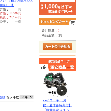
ンジ 1箱(100個入) AR
-0041 他
定価：
---
円
特価：
18,340
円
税込：
20,174
円
掛率：
---
掛
合計数量：
0
商品金額：
0円
着順
表示件数
ハイコーキ 【お
盆・夏休み特典付】
【数量限定 ＋チッ