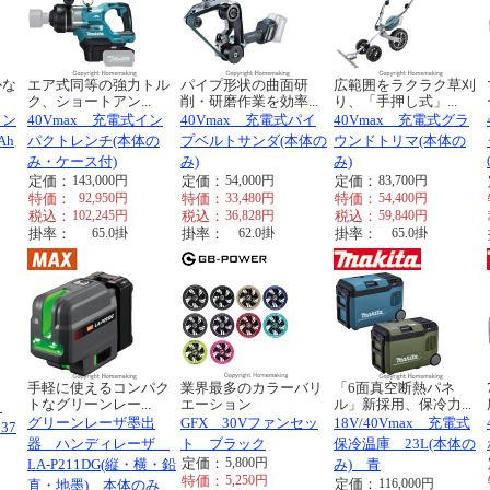
かな
エア式同等の強力トル
パイプ形状の曲面研
広範囲をラクラク草刈
ク、ショートアン...
削・研磨作業を効率...
り、「手押し式」...
イン
40Vmax 充電式イン
40Vmax 充電式パイ
40Vmax 充電式グラ
Ah
パクトレンチ(本体の
プベルトサンダ(本体の
ウンドトリマ(本体の
み・ケース付)
み)
み)
定価：
143,000
円
定価：
54,000
円
定価：
83,700
円
特価：
92,950
円
特価：
33,480
円
特価：
54,400
円
税込：
102,245
円
税込：
36,828
円
税込：
59,840
円
掛率：
65.0
掛
掛率：
62.0
掛
掛率：
65.0
掛
！
手軽に使えるコンパク
業界最多のカラーバリ
「6面真空断熱パネ
トなグリーンレー...
エーション
ル」新採用、保冷力...
タ
グリーンレーザ墨出
GFX 30Vファンセッ
18V/40Vmax 充電式
37
器 ハンディレーザ
ト ブラック
保冷温庫 23L(本体の
定価：
5,800
円
LA-P211DG(縦・横・鉛
み) 青
特価：
5,250
円
定価：
116,000
円
直・地墨) 本体のみ