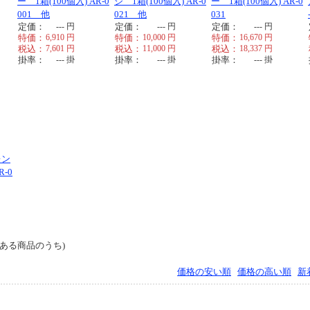
ー 1箱(100個入) AR-0
ジ 1箱(100個入) AR-0
ー 1箱(100個入) AR-0
001 他
021 他
031
定価：
---
円
定価：
---
円
定価：
---
円
特価：
6,910
円
特価：
10,000
円
特価：
16,670
円
税込：
7,601
円
税込：
11,000
円
税込：
18,337
円
掛率：
---
掛
掛率：
---
掛
掛率：
---
掛
レン
R-0
ある商品のうち)
価格の安い順
価格の高い順
新