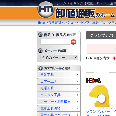
ホームメイキング【電動工具・大工道
Home
>
仮設資材・ハシゴ
>
クランプ・単管用品
>
クラ
クランプカバ
1 - 6
件目を表示(
6件
電動工具
エアー工具
充電工具
エンジン工具
レーザー・測量機器
電動工具刃物
クランプカバー 
電動工具アクセサリー