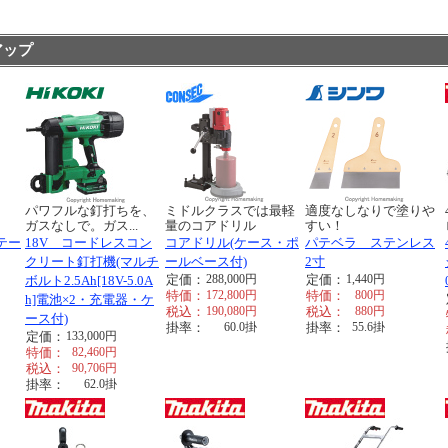
アップ
く
パワフルな釘打ちを、
ミドルクラスでは最軽
適度なしなりで塗りや
ガスなしで。ガス...
量のコアドリル
すい！
テー
18V コードレスコン
コアドリル(ケース・ポ
パテベラ ステンレス
クリート釘打機(マルチ
ールベース付)
2寸
定価：
288,000
円
定価：
1,440
円
ボルト2.5Ah[18V-5.0A
特価：
172,800
円
特価：
800
円
h]電池×2・充電器・ケ
税込：
190,080
円
税込：
880
円
ース付)
掛率：
60.0
掛
掛率：
55.6
掛
定価：
133,000
円
特価：
82,460
円
税込：
90,706
円
掛率：
62.0
掛