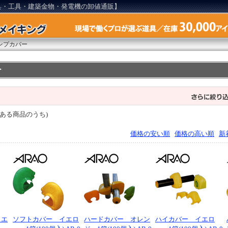
具・工具・建築金物・発電機の卸値通販】
ンプカバー
ー
ある商品のうち)
価格の安い順
価格の高い順
新
イエ
ソフトカバー イエロ
ハードカバー オレン
ハイカバー イエロ