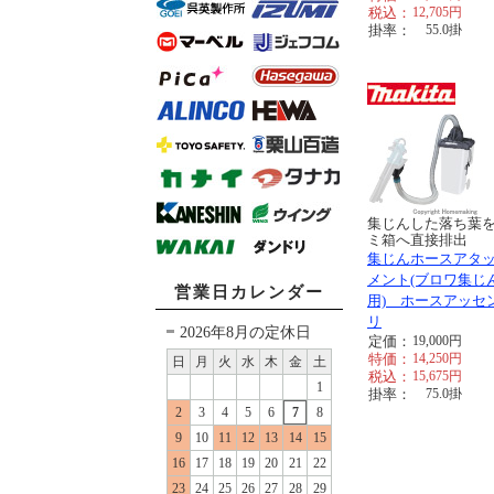
税込：
12,705
円
掛率：
55.0
掛
集じんした落ち葉
ミ箱へ直接排出
集じんホースアタ
メント(ブロワ集じ
営業日カレンダー
用) ホースアッセ
リ
2026年8月の定休日
定価：
19,000
円
特価：
14,250
円
日
月
火
水
木
金
土
税込：
15,675
円
1
掛率：
75.0
掛
2
3
4
5
6
7
8
9
10
11
12
13
14
15
16
17
18
19
20
21
22
23
24
25
26
27
28
29