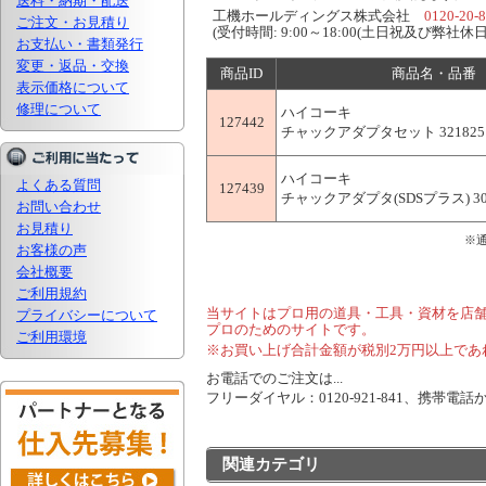
送料・納期・配送
工機ホールディングス株式会社
0120-20-
ご注文・お見積り
(受付時間: 9:00～18:00(土日祝及び弊社休日
お支払い・書類発行
変更・返品・交換
商品ID
商品名・品番
表示価格について
修理について
ハイコーキ
127442
チャックアダプタセット 321825
ハイコーキ
よくある質問
127439
チャックアダプタ(SDSプラス) 30
お問い合わせ
お見積り
※
お客様の声
会社概要
ご利用規約
当サイトはプロ用の道具・工具・資材を店
プライバシーについて
プロのためのサイトです。
ご利用環境
※お買い上げ合計金額が税別2万円以上であ
お電話でのご注文は...
フリーダイヤル：0120-921-841、携帯電話から
関連カテゴリ