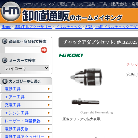
ホームメイキング【電動工具・大工道具・工具・建築金物・発
Home
>
電動工具アクセサリー
>
ドリルチャック
>
SDS-plus用ドリルチャックア
チャックアダプタセット: 他:321825
チャ
穴あけ
電動工具
エアー工具
充電工具
エンジン工具
[画像クリックで拡大表示]
レーザー・測量機器
電動工具刃物
電動工具アクセサリー