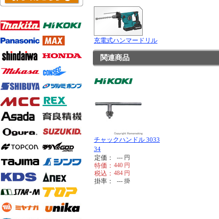
充電式ハンマードリル
関連商品
チャックハンドル 3033
34
定価：
---
円
特価：
440
円
税込：
484
円
掛率：
---
掛