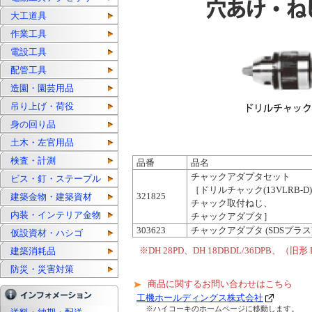
大工道具
作業工具
電設工具
配管工具
造園・園芸用品
吊り上げ・荷役
身の回り品
土木・左官用品
検査・計測
品番
品名
チャックアダプタセット
ビス・釘・ステープル
［ドリルチャック(13VLRB-D
321825
建築金物・建築資材
チャック取付ねじ、
内装・インテリア金物
チャックアダプタ］
303623
チャックアダプタ (SDSプラス
仮設資材・ハシゴ
※DH 28PD、DH 18DBDL/36DPB
建築消耗品
防災・災害対策
商品に関するお問い合わせはこちら
工機ホールディングス株式会社
※ハイコーキのホームページに移動します。