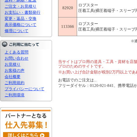
送料・納期・配送
ロブスター
ご注文・お見積り
82920
圧着工具(裸圧着端子・スリーブ用)
お支払い・書類発行
変更・返品・交換
ロブスター
表示価格について
113366
圧着工具(裸圧着端子・スリーブ用)
修理について
※
よくある質問
お問い合わせ
当サイトはプロ用の道具・工具・資材を店
お見積り
プロのためのサイトです。
お客様の声
※お買い上げ合計金額が税別2万円以上であ
会社概要
お電話でのご注文は...
ご利用規約
フリーダイヤル：0120-921-841、携帯電話から
プライバシーについて
ご利用環境