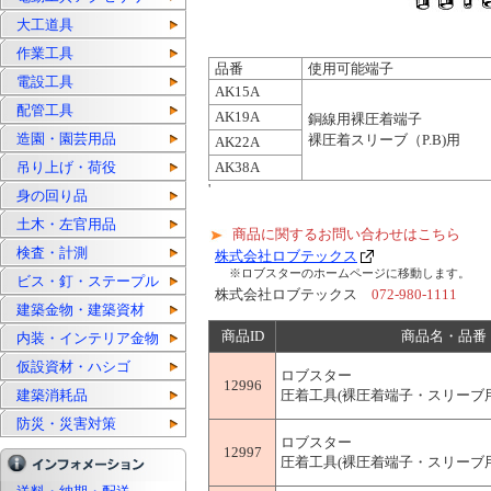
大工道具
作業工具
品番
使用可能端子
電設工具
AK15A
配管工具
AK19A
銅線用裸圧着端子
造園・園芸用品
裸圧着スリーブ（P.B)用
AK22A
吊り上げ・荷役
AK38A
'
身の回り品
土木・左官用品
商品に関するお問い合わせはこちら
検査・計測
株式会社ロブテックス
※ロブスターのホームページに移動します。
ビス・釘・ステープル
株式会社ロブテックス
072-980-1111
建築金物・建築資材
商品ID
商品名・品番
内装・インテリア金物
仮設資材・ハシゴ
ロブスター
12996
建築消耗品
圧着工具(裸圧着端子・スリーブ用)
防災・災害対策
ロブスター
12997
圧着工具(裸圧着端子・スリーブ用)