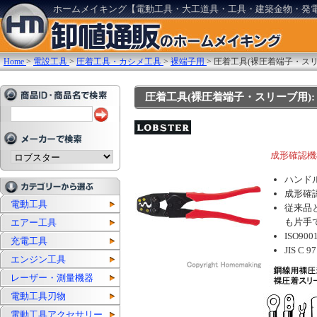
ホームメイキング【電動工具・大工道具・工具・建築金物・発
Home
>
電設工具
>
圧着工具・カシメ工具
>
裸端子用
>
圧着工具(裸圧着端子・スリ
圧着工具(裸圧着端子・スリーブ用): 他
成形確認機
ハンド
成形確
電動工具
従来品
も片手
エアー工具
ISO9
充電工具
JIS C 
エンジン工具
レーザー・測量機器
電動工具刃物
電動工具アクセサリー