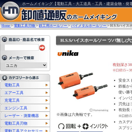
ホームメイキング【電動工具・大工道具・工具・建築金物・発
Home
>
電動工具刃物
>
鉄工用ホールソー
>
バイメタルホールソー
>
H.S.Sハイ
H.S.Sハイスホールソー ツバ無し(六角軸
有効深さ38
※口径15～3
安全ス
電動工具
鉄板か
使い勝
エアー工具
インパ
充電工具
刃先は
エンジン工具
有効長：
※画像は六角軸です。
レーザー・測量機器
※口径15
カスデ
電動工具刃物
スプリ
電動工具アクセサリー