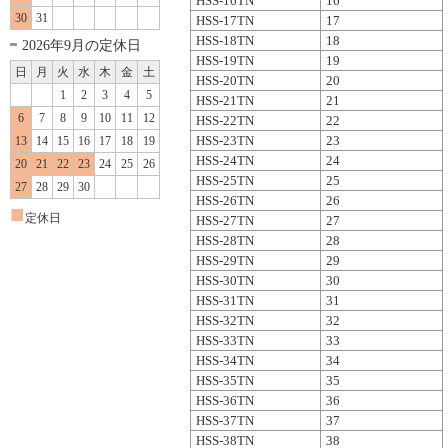
HSS-16TN
16
30
31
HSS-17TN
17
HSS-18TN
18
2026年9月の定休日
HSS-19TN
19
日
月
火
水
木
金
土
HSS-20TN
20
1
2
3
4
5
HSS-21TN
21
6
7
8
9
10
11
12
HSS-22TN
22
HSS-23TN
23
13
14
15
16
17
18
19
HSS-24TN
24
20
21
22
23
24
25
26
HSS-25TN
25
27
28
29
30
HSS-26TN
26
■
定休日
HSS-27TN
27
HSS-28TN
28
HSS-29TN
29
HSS-30TN
30
HSS-31TN
31
HSS-32TN
32
HSS-33TN
33
HSS-34TN
34
HSS-35TN
35
HSS-36TN
36
HSS-37TN
37
HSS-38TN
38