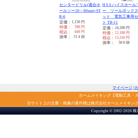
センタードリル(適合ホ
H.S.S.ハイスホール
ールソー20～80mm) ST
ー ツールボック
R-6
ット 電気工事用
定価：
1,150
円
ト TB-11
特価：
590
円
定価：
24,200
円
税込：
649
円
特価：
12,100
円
掛率：
51.4
掛
税込：
13,310
円
掛率：
50.0
掛
マイページ
|
ホームメイキング【電動工具・
当サイト上の文書・画像の著作権は株式会社ホームメイキン
Copyright © 2002-2