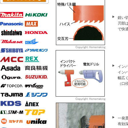
鋭い
刃部
で快
イン
イン
幅広
（口径
一発
有効