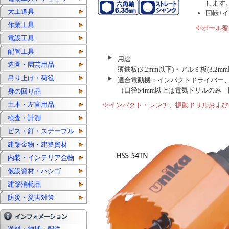
します
大工道具
回転+
作業工具
※ボール盤
電設工具
配管工具
用途
造園・園芸用品
薄鉄板(3.2mm以下)・アルミ板(3
吊り上げ・荷役
適合電動機：インパクトドライバー、充
（口径54mm以上は電気ドリルのみ 回
身の回り品
土木・左官用品
※インパクト・レンチ、振動ドリルおよび
検査・計測
ビス・釘・ステープル
建築金物・建築資材
内装・インテリア金物
仮設資材・ハシゴ
建築消耗品
防災・災害対策