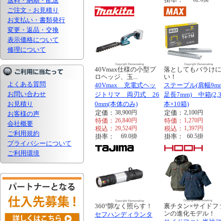
送料・納期・配送
ご注文・お見積り
お支払い・書類発行
変更・返品・交換
表示価格について
修理について
40Vmax仕様の小型プ
落としてもバラけ
ロヘッジ、玉...
い！
よくある質問
40Vmax 充電式ヘッ
ステープル(肩幅9m
お問い合わせ
ジトリマ 両刃式 26
足長7mm) 中箱(2,3
お見積り
0mm(本体のみ)
本×10箱)
定価：
38,900
円
定価：
2,100
円
お客様の声
特価：
26,840
円
特価：
1,270
円
会社概要
税込：
29,524
円
税込：
1,397
円
ご利用規約
掛率：
69.0
掛
掛率：
60.5
掛
プライバシーについて
ご利用環境
360°隙なく照らす！
裏チタン×サイドフ
ンの進化モデル！
セフハンディランタ