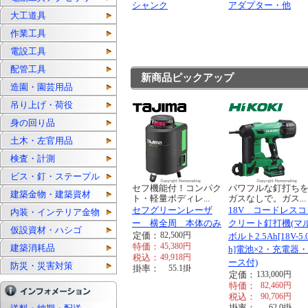
シャンク
アダプター・他
大工道具
作業工具
電設工具
配管工具
新商品ピックアップ
造園・園芸用品
吊り上げ・荷役
身の回り品
土木・左官用品
検査・計測
ビス・釘・ステープル
セフ機能付！コンパク
パワフルな釘打ち
建築金物・建築資材
ト・軽量ボディレ...
ガスなしで。ガス...
セフグリーンレーザ
18V コードレスコ
内装・インテリア金物
ー 横全周 本体のみ
クリート釘打機(マ
仮設資材・ハシゴ
定価：
82,500
円
ボルト2.5Ah[18V-5.
特価：
45,380
円
建築消耗品
h]電池×2・充電器
税込：
49,918
円
ース付)
防災・災害対策
掛率：
55.1
掛
定価：
133,000
円
特価：
82,460
円
税込：
90,706
円
掛率：
62.0
掛