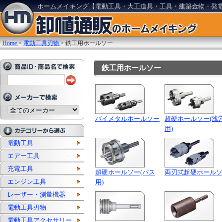
ホームメイキング【電動工具・大工道具・工具・建築金物・発
Home
>
電動工具刃物
>
鉄工用ホールソー
鉄工用ホールソー
バイメタルホールソー
超硬ホールソー(浅
用)
電動工具
エアー工具
充電工具
超硬ホールソー(バス
両刃式超硬ホール
エンジン工具
用)
レーザー・測量機器
電動工具刃物
電動工具アクセサリー