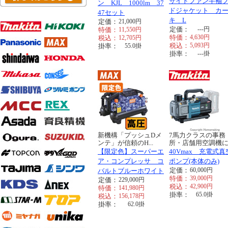
サイドファン半袖
ン KJL 1000lm 37
ドジャケット カ
47セット
キ L
定価：
21,000
円
定価：
---
円
特価：
11,550
円
特価：
4,630
円
税込：
12,705
円
税込：
5,093
円
掛率：
55.0
掛
掛率：
---
掛
新機構「プッシュDメ
7馬力クラスの事務
ンテ」が信頼のH...
所・店舗用空調機に..
【限定色】スーパーエ
40Vmax 充電式真
ア・コンプレッサ コ
ポンプ(本体のみ)
定価：
60,000
円
バルトブルーホワイト
特価：
39,000
円
定価：
229,000
円
税込：
42,900
円
特価：
141,980
円
掛率：
65.0
掛
税込：
156,178
円
掛率：
62.0
掛