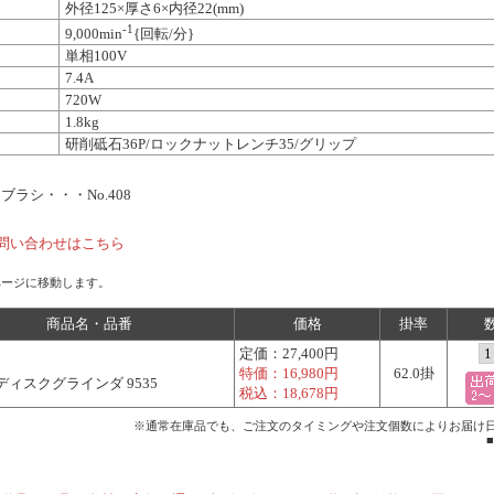
外径125×厚さ6×内径22(mm)
-1
9,000min
{回転/分}
単相100V
7.4A
720W
1.8kg
研削砥石36P/ロックナットレンチ35/グリップ
ラシ・・・No.408
問い合わせはこちら
ページに移動します。
商品名・品番
価格
掛率
定価：
27,400円
特価：
16,980円
62.0掛
mディスクグラインダ 9535
税込：
18,678円
※通常在庫品でも、ご注文のタイミングや注文個数によりお届け