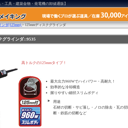
具・工具・建築金物・発電機の卸値通販】
ダ(125mm)
>
125mmディスクグラインダ
クグラインダ::9535
高トルクの125mmタイプ！
最大出力960Wでハイパワー・高耐久！
効率的な冷却構造
握りやすい細径スリムボディ
用途
石材の切断・サビ落し・ノロの除去・瓦の切
断・鉄筋の切断など