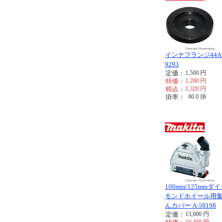
インナフランジ44A 
9293
定価：
1,500
円
特価：
1,200
円
税込：
1,320
円
掛率：
80.0
掛
100mm/125mmダ
モンドホイール用
んカバー A-58198
定価：
13,000
円