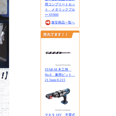
用コンプリートセッ
ト メタリックブル
ー SV900
激安商品一覧へ
STAR-M 木工用
No.6 兼用ビット
21.5mm 6-215
マキタ 18V 充電式