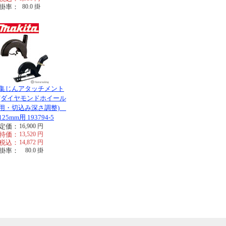
掛率：
80.0
掛
集じんアタッチメント
(ダイヤモンドホイール
用・切込み深さ調整)
125mm用 193794-5
定価：
16,900
円
特価：
13,520
円
税込：
14,872
円
掛率：
80.0
掛