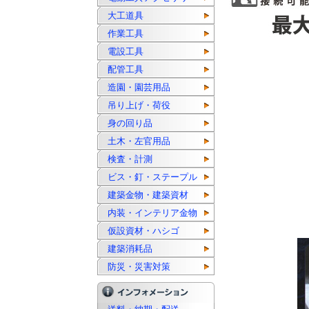
大工道具
作業工具
電設工具
配管工具
造園・園芸用品
吊り上げ・荷役
身の回り品
土木・左官用品
検査・計測
ビス・釘・ステープル
建築金物・建築資材
内装・インテリア金物
仮設資材・ハシゴ
建築消耗品
防災・災害対策