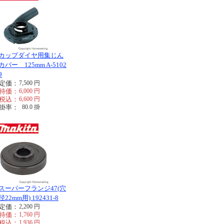
カップダイヤ用集じん
カバー 125mm A-5102
9
定価：
7,500
円
特価：
6,000
円
税込：
6,600
円
掛率：
80.0
掛
スーパーフランジ47(穴
径22mm用) 192431-8
定価：
2,200
円
特価：
1,760
円
税込：
1,936
円