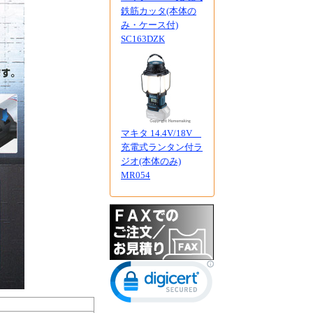
鉄筋カッタ(本体の
み・ケース付)
SC163DZK
マキタ 14.4V/18V
充電式ランタン付ラ
ジオ(本体のみ)
MR054