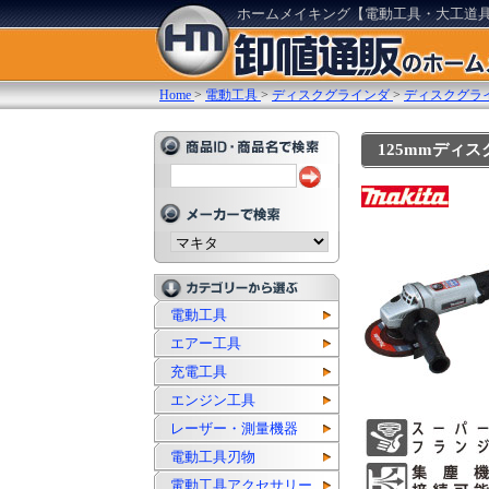
ホームメイキング【電動工具・大工道
Home
>
電動工具
>
ディスクグラインダ
>
ディスクグライン
125mmディス
電動工具
エアー工具
充電工具
エンジン工具
レーザー・測量機器
電動工具刃物
電動工具アクセサリー