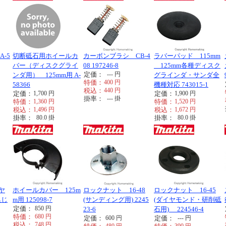
A-5
切断砥石用ホイールカ
カーボンブラシ CB-4
ラバーパッド 115mm
バー（ディスクグライ
08 197246-8
125mm各種ディスク
定価：
---
円
ンダ用） 125mm用 A-
グラインダ・サンダ全
特価：
400
円
58366
機種対応 743015-1
税込：
440
円
定価：
1,700
円
定価：
1,900
円
掛率：
---
掛
特価：
1,360
円
特価：
1,520
円
税込：
1,496
円
税込：
1,672
円
掛率：
80.0
掛
掛率：
80.0
掛
イヤ
ホイールカバー 125m
ロックナット 16-48
ロックナット 16-45
集じ
m用 125098-7
(サンディング用) 2245
(ダイヤモンド・研削砥
定価：
850
円
23-6
石用) 224546-4
特価：
680
円
定価：
600
円
定価：
---
円
税込：
748
円