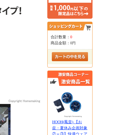
合計数量：
0
商品金額：
0円
HOOH(鳳皇) 【お
盆・夏休み企画対象
②＋③】快適ウェア