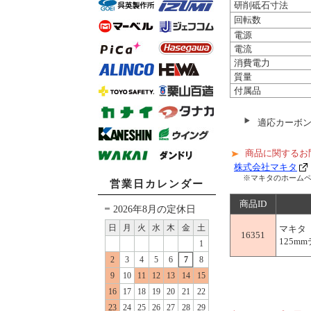
研削砥石寸法
回転数
電源
電流
消費電力
質量
付属品
適応カーボンブ
商品に関するお
株式会社マキタ
※マキタのホーム
営業日カレンダー
商品ID
2026年8月の定休日
日
月
火
水
木
金
土
マキタ
16351
125m
1
2
3
4
5
6
7
8
9
10
11
12
13
14
15
16
17
18
19
20
21
22
23
24
25
26
27
28
29