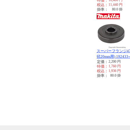
特価：
10,400
円
税込：
11,440
円
掛率：
80.0
掛
スーパーフランジ47
径20mm用) 192433-
定価：
2,200
円
特価：
1,760
円
税込：
1,936
円
掛率：
80.0
掛