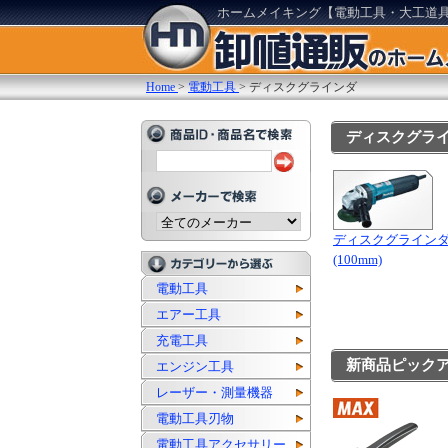
ホームメイキング【電動工具・大工道
Home
>
電動工具
>
ディスクグラインダ
ディスクグラ
ディスクグライン
(100mm)
電動工具
エアー工具
充電工具
新商品ピック
エンジン工具
レーザー・測量機器
電動工具刃物
電動工具アクセサリー