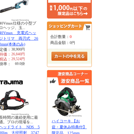
40Vmax仕様の小型プ
ロヘッジ、玉...
40Vmax 充電式ヘッ
合計数量：
0
ジトリマ 両刃式 26
商品金額：
0円
0mm(本体のみ)
定価：
38,900
円
特価：
26,840
円
税込：
29,524
円
掛率：
69.0
掛
長時間の連続使用に最
ハイコーキ 【お
適。プロの現場を...
ヘッドライト NDS 5
盆・夏休み特典付】
00lm 大径照射 3747
限定品 125mm