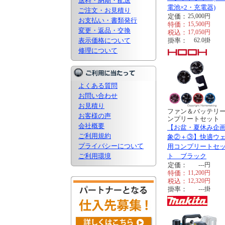
送料・納期・配送
電池×2・充電器)
ご注文・お見積り
定価：
25,000
円
お支払い・書類発行
特価：
15,500
円
変更・返品・交換
税込：
17,050
円
表示価格について
掛率：
62.0
掛
修理について
よくある質問
お問い合わせ
お見積り
ファン＆バッテリ
お客様の声
ンプリートセット
会社概要
【お盆・夏休み企
ご利用規約
象②＋③】快適ウ
プライバシーについて
用コンプリートセ
ご利用環境
ト ブラック
定価：
---
円
特価：
11,200
円
税込：
12,320
円
掛率：
---
掛