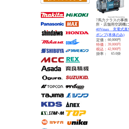
7馬力クラスの事務
所・店舗用空調機に.
40Vmax 充電式真
ポンプ(本体のみ)
定価：
60,000
円
特価：
39,000
円
税込：
42,900
円
掛率：
65.0
掛