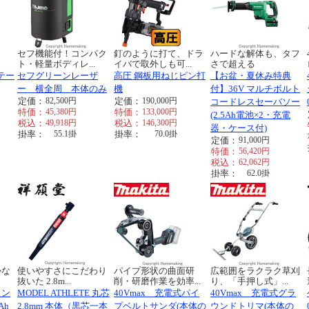
く
セフ機能付！コンパク
釘のように打て、ドラ
ハードな解体も、タフ
ト・軽量ボディレ...
イバで取外しも可...
さで超える
テー
セフグリーンレーザ
高圧 鋼板用ねじピン打
【お盆・夏休み特典
ー 横全周 本体のみ
機
付】36V マルチボルト
定価：
82,500
円
定価：
190,000
円
コードレスセーバソー
特価：
45,380
円
特価：
133,000
円
(2.5Ah電池×2・充電
税込：
49,918
円
税込：
146,300
円
器・ケース付)
掛率：
55.1
掛
掛率：
70.0
掛
定価：
91,000
円
特価：
56,420
円
税込：
62,062
円
掛率：
62.0
掛
かな
使いやすさにこだわり
パイプ形状の曲面研
広範囲をラクラク草刈
抜いた 2.8m...
削・研磨作業を効率...
り、「手押し式」...
イン
MODEL ATHLETE 丸芯
40Vmax 充電式パイ
40Vmax 充電式グラ
Ah
2.8mm 本体（黒芯一本
プベルトサンダ(本体の
ウンドトリマ(本体の