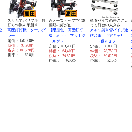
スリムでパワフル、釘
Wノーズトップで138
単管パイプの長さによ
..
打ち作業を革新す...
種類の釘が使...
って荷台の大きさ...
空
高圧釘打機 クールグ
【限定色】高圧釘打
アルミ製単管パイプ連
レー
機 50mm マットク
結台車 ギアキャリ
定価：
158,000
円
ールグレー
ー (2個)1セット
特価：
97,960
円
定価：
103,900
円
定価：
150,000
円
税込：
107,756
円
特価：
64,410
円
特価：
78,750
円
掛率：
62.0
掛
税込：
70,851
円
税込：
86,625
円
掛率：
62.0
掛
掛率：
52.5
掛