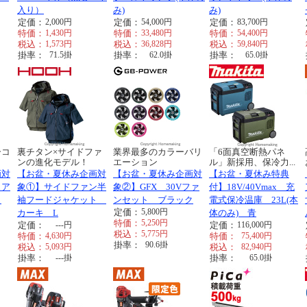
入り）
み)
み)
定価：
2,000
円
定価：
54,000
円
定価：
83,700
円
特価：
1,430
円
特価：
33,480
円
特価：
54,400
円
税込：
1,573
円
税込：
36,828
円
税込：
59,840
円
掛率：
71.5
掛
掛率：
62.0
掛
掛率：
65.0
掛
ーコ
裏チタン×サイドファ
業界最多のカラーバリ
「6面真空断熱パネ
ンの進化モデル！
エーション
ル」新採用、保冷力...
画対
【お盆・夏休み企画対
【お盆・夏休み企画対
【お盆・夏休み特典
ェア
象①】サイドファン半
象②】GFX 30Vファ
付】18V/40Vmax 充
ッ
袖フードジャケット
ンセット ブラック
電式保冷温庫 23L(本
定価：
5,800
円
カーキ L
体のみ) 青
特価：
5,250
円
定価：
---
円
定価：
116,000
円
税込：
5,775
円
特価：
4,630
円
特価：
75,400
円
掛率：
90.6
掛
税込：
5,093
円
税込：
82,940
円
掛率：
---
掛
掛率：
65.0
掛