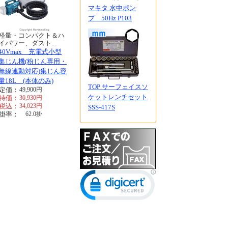
マキタ 水中ポン
プ 50Hz P103
軽量・コンパクト＆ハ
イパワー、ダスト...
40Vmax 充電式小型
集じん機(粉じん専用・
無線連動対応)集じん容
量18L (本体のみ)
TOP サーフェイスソ
定価：
49,900
円
ケットレンチセット
特価：
30,930
円
税込：
34,023
円
SSS-417S
掛率：
62.0
掛