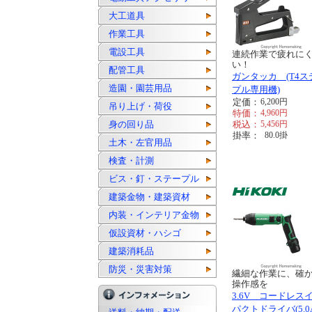
大工道具
作業工具
電設工具
連続作業で疲れに
い！
配管工具
ガンタッカ (T4ス
造園・園芸用品
プル専用機)
定価：
6,200
円
吊り上げ・荷役
特価：
4,960
円
身の回り品
税込：
5,456
円
掛率：
80.0
掛
土木・左官用品
検査・計測
ビス・釘・ステープル
建築金物・建築資材
内装・インテリア金物
仮設資材・ハシゴ
建築消耗品
防災・災害対策
繊細な作業に、確
操作感を
3.6V コードレス
パクトドライバ(5.0