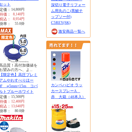
セット
深切り電子リフォー
定価：
14,800
円
ム用丸のこ(黒鯱チ
特価：
8,140
円
ップソー付)
税込：
8,954
円
C5REY(SK)
掛率：
55.0
掛
激安商品一覧へ
高品質！高付加価値を
お望みの方へ、よ...
【限定色】高圧プレミ
アムやわすべりほー
カンペハピオ ラッ
す φ5mm×15m コバ
カースプレーA
ルトブルーホワイト
定価：
15,500
円
赤 大箱（48本入）
特価：
12,400
円
税込：
13,640
円
掛率：
80.0
掛