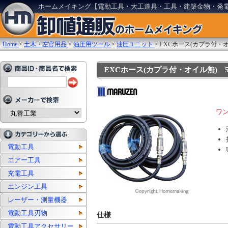
ホームメイキング【電動工具・大工道具・工具・建築金物・発
Home
>
土木・左官用品
>
油圧用ツール
>
油圧ユニット
>
EXCホース(カプラ付・オ
EXCホース(カプラ付・オイル無) 5m×
ワ
電動工具
エアー工具
充電工具
エンジン工具
レーザー・測量機器
電動工具刃物
仕様
電動工具アクセサリー