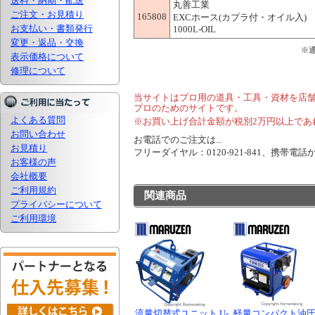
送料・納期・配送
丸善工業
ご注文・お見積り
165808
EXCホース(カプラ付・オイル入) 10m
お支払い・書類発行
1000L-OIL
変更・返品・交換
※
表示価格について
修理について
当サイトはプロ用の道具・工具・資材を店
プロのためのサイトです。
よくある質問
※お買い上げ合計金額が税別2万円以上であ
お問い合わせ
お電話でのご注文は...
お見積り
フリーダイヤル：0120-921-841、携帯電話から
お客様の声
会社概要
ご利用規約
関連商品
プライバシーについて
ご利用環境
流量切替式ユニット U-
軽量コンパクト油