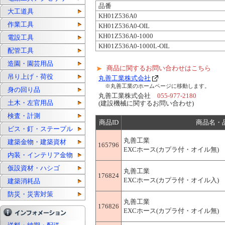
品番
大工道具
KH01Z536A0
作業工具
KH01Z536A0-OIL
KH01Z536A0-1000
電設工具
KH01Z536A0-1000L-OIL
配管工具
造園・園芸用品
商品に関するお問い合わせはこちら
吊り上げ・荷役
丸善工業株式会社
※丸善工業のホームページに移動します。
身の回り品
丸善工業株式会社
055-977-2180
土木・左官用品
(建設機械に関するお問い合わせ)
検査・計測
商品ID
商品名・
ビス・釘・ステープル
丸善工業
建築金物・建築資材
165796
EXCホース(カプラ付・オイル無) 5m×
内装・インテリア金物
仮設資材・ハシゴ
丸善工業
176824
EXCホース(カプラ付・オイル入) 5m×
建築消耗品
防災・災害対策
丸善工業
176826
EXCホース(カプラ付・オイル無) 10m×