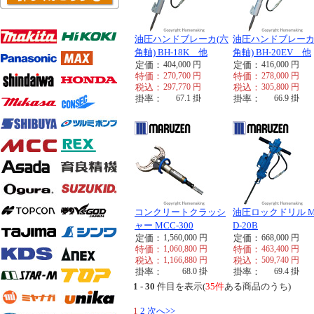
油圧ハンドブレーカ(六
油圧ハンドブレーカ
角軸) BH-18K 他
角軸) BH-20EV 他
定価：
404,000
円
定価：
416,000
円
特価：
270,700
円
特価：
278,000
円
税込：
297,770
円
税込：
305,800
円
掛率：
67.1
掛
掛率：
66.9
掛
コンクリートクラッシ
油圧ロックドリル 
ャー MCC-300
D-20B
定価：
1,560,000
円
定価：
668,000
円
特価：
1,060,800
円
特価：
463,400
円
税込：
1,166,880
円
税込：
509,740
円
掛率：
68.0
掛
掛率：
69.4
掛
1 - 30
件目を表示(
35件
ある商品のうち)
1
2
次へ>>