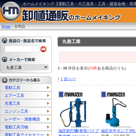
ホームメイキング【電動工具・大工道具・工具・建築金物・発
Home
>
全商品
丸善工業
1 - 30
件目を表示(
35件
ある商品のうち)
1
2
次へ>>
電動工具
エアー工具
充電工具
エンジン工具
レーザー・測量機器
電動工具刃物
油圧杭打機(単管パイプ
油圧水中ポンプ PH-3
電動工具アクセサリー