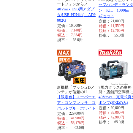
ートフォンからノ...
セフハンディラン
40Vmax USB用アダプ
ン KJL 1000lm 
タ(USB-PD対応) ADP
47セット
002G
定価：
21,000
円
定価：
10,500
円
特価：
11,550
円
特価：
7,140
円
税込：
12,705
円
税込：
7,854
円
掛率：
55.0
掛
掛率：
68.0
掛
新機構「プッシュDメ
7馬力クラスの事務
ンテ」が信頼のH...
所・店舗用空調機に..
【限定色】スーパーエ
40Vmax 充電式真
ア・コンプレッサ コ
ポンプ(本体のみ)
定価：
60,000
円
バルトブルーホワイト
特価：
39,000
円
定価：
229,000
円
税込：
42,900
円
特価：
141,980
円
掛率：
65.0
掛
税込：
156,178
円
掛率：
62.0
掛