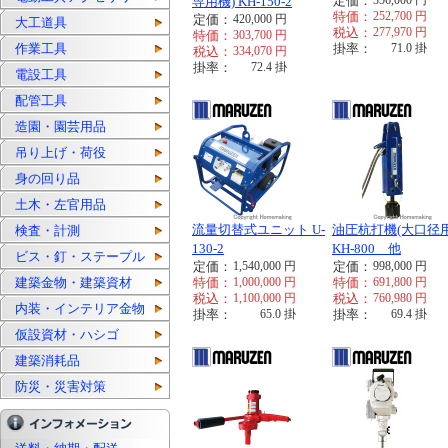
定価：
356,000
円
専用機) KH-150-2
特価：
252,700
円
定価：
420,000
円
大工道具
税込：
277,970
円
特価：
303,700
円
作業工具
掛率：
71.0
掛
税込：
334,070
円
掛率：
72.4
掛
電設工具
配管工具
造園・園芸用品
吊り上げ・荷役
身の回り品
土木・左官用品
流量切替式ユニット U-
油圧杭打機(大口径用
検査・計測
130-2
KH-800 他
ビス・釘・ステープル
定価：
1,540,000
円
定価：
998,000
円
建築金物・建築資材
特価：
1,000,000
円
特価：
691,800
円
税込：
1,100,000
円
税込：
760,980
円
内装・インテリア金物
掛率：
65.0
掛
掛率：
69.4
掛
仮設資材・ハシゴ
建築消耗品
防災・災害対策