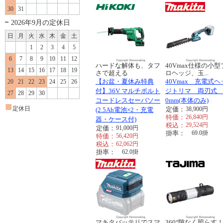
30
31
2026年9月の定休日
日
月
火
水
木
金
土
1
2
3
4
5
6
7
8
9
10
11
12
ハードな解体も、タフ
40Vmax仕様の小型
13
14
15
16
17
18
19
さで超える
ロヘッジ、玉...
【お盆・夏休み特典
40Vmax 充電式ヘ
20
21
22
23
24
25
26
付】36V マルチボルト
ジトリマ 両刃式 
27
28
29
30
コードレスセーバソー
0mm(本体のみ)
■
定休日
定価：
38,900
円
(2.5Ah電池×2・充電
特価：
26,840
円
器・ケース付)
税込：
29,524
円
定価：
91,000
円
掛率：
69.0
掛
特価：
56,420
円
税込：
62,062
円
掛率：
62.0
掛
マキタバッテリでスマ
360°隙なく照らす