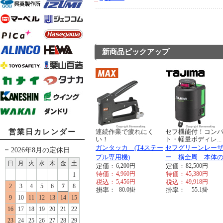
新商品ピックアップ
営業日カレンダー
連続作業で疲れにく
セフ機能付！コン
い！
ト・軽量ボディレ...
ガンタッカ (T4ステー
セフグリーンレー
2026年8月の定休日
プル専用機)
ー 横全周 本体
日
月
火
水
木
金
土
定価：
6,200
円
定価：
82,500
円
特価：
4,960
円
特価：
45,380
円
1
税込：
5,456
円
税込：
49,918
円
2
3
4
5
6
7
8
掛率：
80.0
掛
掛率：
55.1
掛
9
10
11
12
13
14
15
16
17
18
19
20
21
22
23
24
25
26
27
28
29