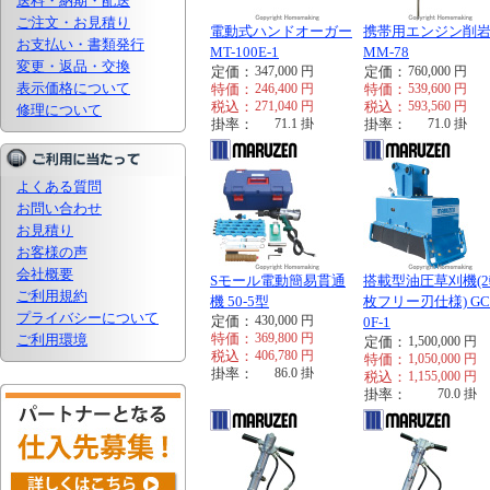
送料・納期・配送
ご注文・お見積り
電動式ハンドオーガー
携帯用エンジン削
お支払い・書類発行
MT-100E-1
MM-78
変更・返品・交換
定価：
347,000
円
定価：
760,000
円
表示価格について
特価：
246,400
円
特価：
539,600
円
税込：
271,040
円
税込：
593,560
円
修理について
掛率：
71.1
掛
掛率：
71.0
掛
よくある質問
お問い合わせ
お見積り
お客様の声
会社概要
Sモール電動簡易貫通
搭載型油圧草刈機(2
ご利用規約
機 50-5型
枚フリー刃仕様) GC-
プライバシーについて
定価：
430,000
円
0F-1
特価：
369,800
円
ご利用環境
定価：
1,500,000
円
税込：
406,780
円
特価：
1,050,000
円
掛率：
86.0
掛
税込：
1,155,000
円
掛率：
70.0
掛