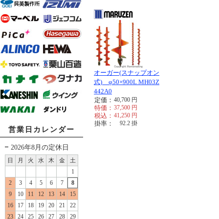
オーガー(スナップオン
式) φ50×900L MH03Z
442A0
定価：
40,700
円
特価：
37,500
円
税込：
41,250
円
掛率：
92.2
掛
営業日カレンダー
2026年8月の定休日
日
月
火
水
木
金
土
1
2
3
4
5
6
7
8
9
10
11
12
13
14
15
16
17
18
19
20
21
22
23
24
25
26
27
28
29