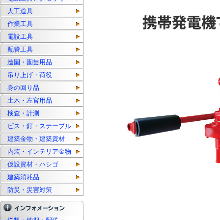
大工道具
作業工具
電設工具
配管工具
造園・園芸用品
吊り上げ・荷役
身の回り品
土木・左官用品
検査・計測
ビス・釘・ステープル
建築金物・建築資材
内装・インテリア金物
仮設資材・ハシゴ
建築消耗品
防災・災害対策