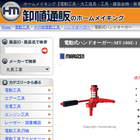
ホームメイキング【電動工具・大工道具・工具・建築金物・発
Home
>
電動工具
>
その他電動工具
>
ハンドオーガー
>
電動式ハンドオーガー
電動式ハンドオーガー::MT-100E-1
'
携
電動工具
エアー工具
充電工具
エンジン工具
レーザー・測量機器
電動工具刃物
電動工具アクセサリー