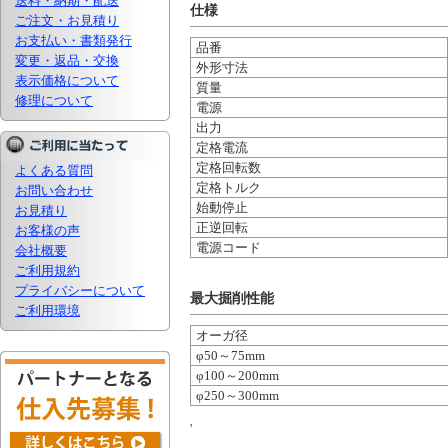
送料・納期・配送
仕様
ご注文・お見積り
お支払い・書類発行
品番
変更・返品・交換
外形寸法
表示価格について
質量
修理について
電源
出力
定格電流
定格回転数
よくある質問
定格トルク
お問い合わせ
始動停止
お見積り
正逆回転
お客様の声
電源コード
会社概要
ご利用規約
プライバシーについて
最大掘削性能
ご利用環境
オーガ径
φ50～75mm
φ100～200mm
φ250～300mm
'