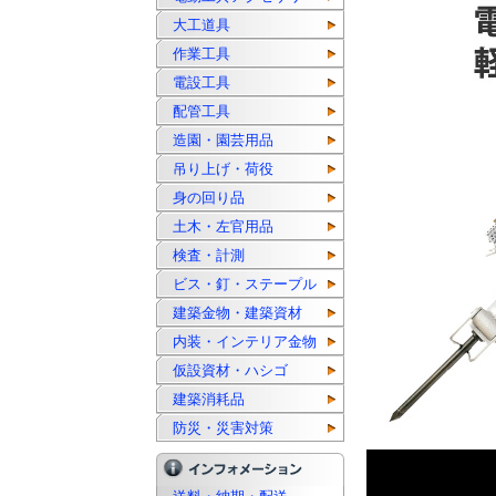
大工道具
作業工具
電設工具
配管工具
造園・園芸用品
吊り上げ・荷役
身の回り品
土木・左官用品
検査・計測
ビス・釘・ステープル
建築金物・建築資材
内装・インテリア金物
仮設資材・ハシゴ
建築消耗品
防災・災害対策