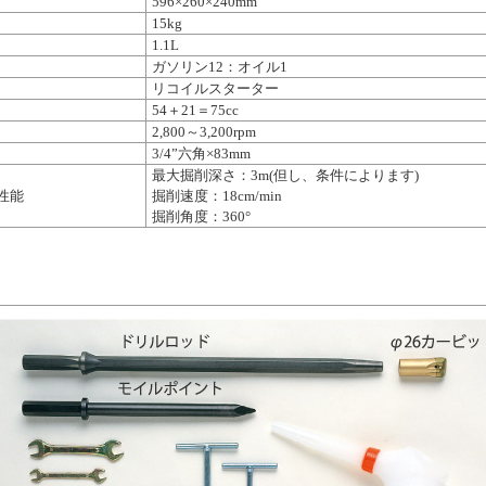
596×260×240mm
15kg
1.1L
ガソリン12：オイル1
リコイルスターター
54＋21＝75cc
2,800～3,200rpm
3/4”六角×83mm
最大掘削深さ：3m(但し、条件によります)
性能
掘削速度：18cm/min
掘削角度：360°