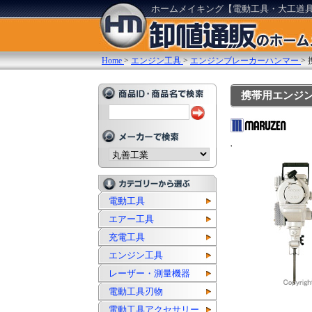
ホームメイキング【電動工具・大工道
Home
>
エンジン工具
>
エンジンブレーカーハンマー
>
携帯用エンジン削
'
電動工具
エアー工具
充電工具
エンジン工具
レーザー・測量機器
電動工具刃物
電動工具アクセサリー