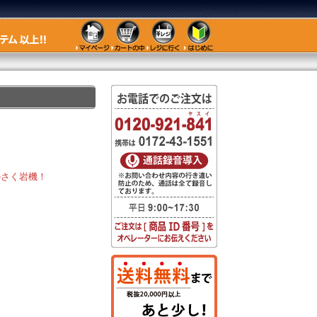
のさく岩機！
。