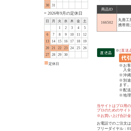
30
31
商品ID
2026年9月の定休日
丸善工
日
月
火
水
木
金
土
166502
携帯用エ
1
2
3
4
5
6
7
8
9
10
11
12
13
14
15
16
17
18
19
20
21
22
23
24
25
26
※
[直送
27
28
29
30
■
定休日
※お
入金
※沖
※別
ます
※配
※地
当サイトはプロ用の
プロのためのサイト
※お買い上げ合計金
お電話でのご注文は..
フリーダイヤル：0120