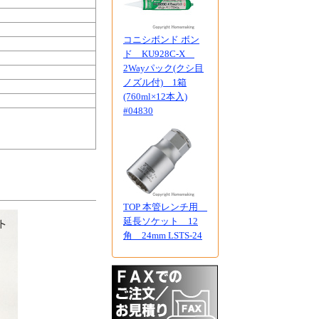
コニシボンド ボン
ド KU928C-X
2Wayパック(クシ目
ノズル付) 1箱
(760ml×12本入)
#04830
TOP 本管レンチ用
延長ソケット 12
角 24mm LSTS-24