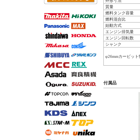
外形寸法
質量
燃料タンク容量
燃料混合比
始動方式
エンジン排気量
エンジン回転数
シャンク
φ26mmカービット
付属品