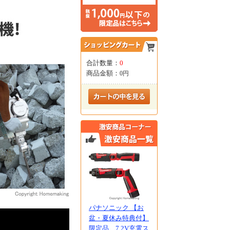
合計数量：
0
商品金額：
0円
パナソニック 【お
盆・夏休み特典付】
限定品 7.2V充電ス