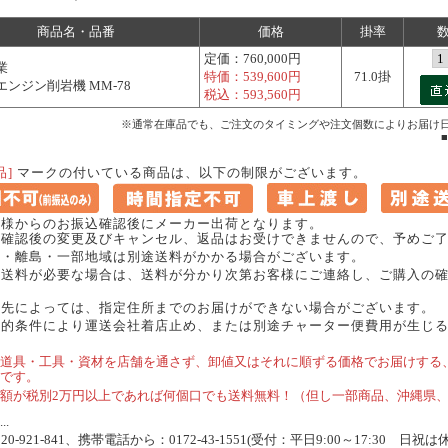
商品名・品番
価格
掛率
定価：
760,000円
業
特価：
539,600円
71.0掛
ンジン削岩機 MM-78
税込：
593,560円
※通常在庫品でも、ご注文のタイミングや注文個数によりお届け
品]
マークの付いている商品は、以下の制限がございます。
客様からのお振込確認後にメーカー出荷となります。
確認後の変更及びキャンセル、返品はお受けできませんので、予めご了
縄・離島・一部地域は別途送料がかかる場合がございます。
途送料が必要な場合は、送料が分かり次第お客様にご連絡し、ご購入の
。
送先によっては、指定住所までのお届けができない場合がございます。
理的条件により運送会社着店止め、または別途チャーター便費用が生じ
道具・工具・資材を店舗を通さず、卸値又はそれに順ずる価格でお届けする
です。
額が税別2万円以上であれば何個口でも送料無料！（但し一部商品、沖縄県
.
-921-841、携帯電話から：0172-43-1551(受付：平日9:00～17:30 日祝は