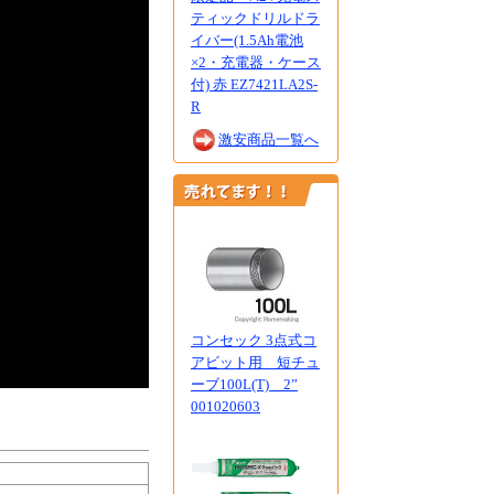
ティックドリルドラ
イバー(1.5Ah電池
×2・充電器・ケース
付) 赤 EZ7421LA2S-
R
激安商品一覧へ
コンセック 3点式コ
アビット用 短チュ
ーブ100L(T) 2”
001020603