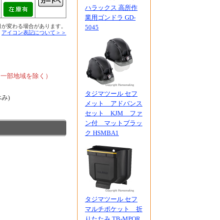
ハラックス 高所作
業用ゴンドラ GD-
日が変わる場合があります。
5045
■
アイコン表記について＞＞
、
、一部地域を除く）
タジマツール セフ
休み)
メット アドバンス
セット KJM ファ
ン付 マットブラッ
ク HSMBA1
タジマツール セフ
マルチポケット 折
りたたみ TB-MPOR