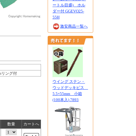
ートル目盛) ホル
ダー付 GGEVO25-
55H
激安商品一覧へ
mmリング付
ウイング ステン・
ウッドデッキビス
5.5×55mm 小箱
(100本入) 7893
数量
カートへ