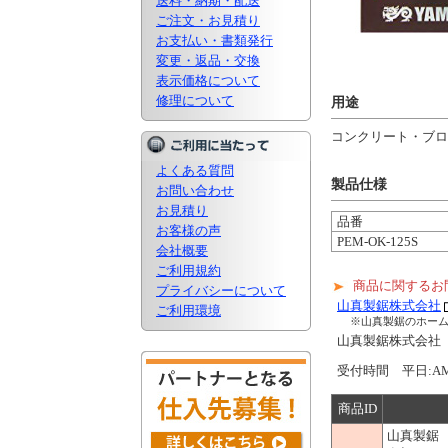
送料・納期・配送
ご注文・お見積り
お支払い・書類発行
変更・返品・交換
表示価格について
修理について
用途
コンクリート・ブロ
よくある質問
製品仕様
お問い合わせ
お見積り
品番
お客様の声
PEM-OK-125S
会社概要
ご利用規約
商品に関するお
プライバシーについて
山真製鋸株式会社
ご利用環境
※山真製鋸のホー
山真製鋸株式会
受付時間 平日:AM9
商品ID
山真製鋸