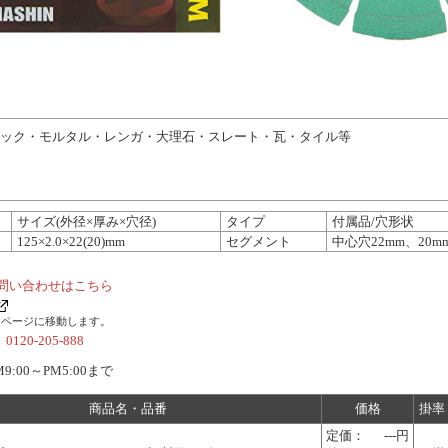
ック・モルタル・レンガ・大理石・スレート・瓦・タイル等
サイズ(外径×厚み×穴径)
タイプ
付属品/穴形状
125×2.0×22(20)mm
セグメント
中心穴22mm、20
問い合わせはこちら
ムページに移動します。
社
0120-205-888
:00～PM5:00まで
商品名・品番
価格
掛率
定価：
---円