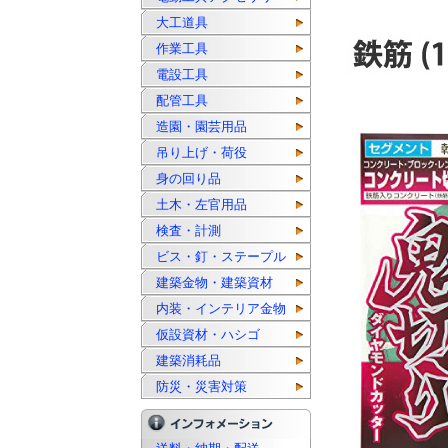
大工道具
作業工具
電設工具
配管工具
造園・園芸用品
吊り上げ・荷役
身の回り品
土木・左官用品
検査・計測
ビス・釘・ステープル
建築金物・建築資材
内装・インテリア金物
仮設資材・ハシゴ
建築消耗品
防災・災害対策