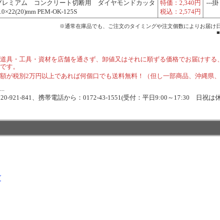
プレミアム コンクリート切断用 ダイヤモンドカッタ
特価：
2,340円
---掛
0×22(20)mm PEM-OK-125S
税込：
2,574円
※通常在庫品でも、ご注文のタイミングや注文個数によりお届け
道具・工具・資材を店舗を通さず、卸値又はそれに順ずる価格でお届けする
です。
額が税別2万円以上であれば何個口でも送料無料！（但し一部商品、沖縄県
.
-921-841、携帯電話から：0172-43-1551(受付：平日9:00～17:30 日祝は
ダ