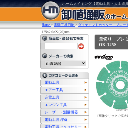
ホームメイキング【電動工具・大工道
Home
>
電動工具刃物
>
ダイヤモンドカッター・ブレー
125×2.0×22(20)mm
鬼切り プレミア
OK-125S
電動工具
エアー工具
充電工具
エンジン工具
レーザー・測量機器
[画像クリックで拡大
電動工具刃物
電動工具アクセサリー