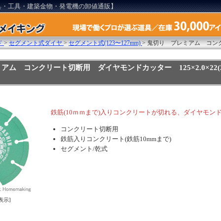
具・工具・建築金物・発電機の卸値通販】
ド
>
セグメント式ダイヤ
>
セグメント式(123〜127mm)
>
鬼切り プレミアム コン
ム コンクリート切断用 ダイヤモンドカッター 125×2.0×22(20)
鉄筋(10ｍｍまで)入りコンクリートが切れる、ダイヤモン
コンクリート切断用
鉄筋入りコンクリート(鉄筋10mmまで)
セグメント/乾式
表示]