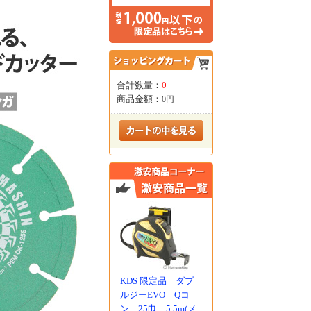
合計数量：
0
商品金額：
0円
KDS 限定品 ダブ
ルジーEVO Qコ
ン 25巾 5.5m(メ