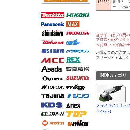
172732
鬼切り 
ー 125×2.
当サイトはプロ用の
プロのためのサイト
※お買い上げ合計金
お電話でのご注文は..
フリーダイヤル：0120
関連カテゴリ
ディスクグライン
(125mm)