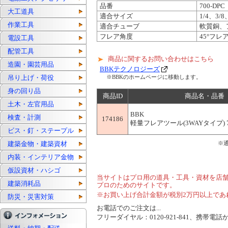
品番
700-DPC
大工道具
適合サイズ
1/4、3/8
作業工具
適合チューブ
軟質銅、
フレア角度
45°フレ
電設工具
配管工具
商品に関するお問い合わせはこちら
造園・園芸用品
BBKテクノロジーズ
吊り上げ・荷役
※BBKのホームページに移動します。
身の回り品
商品ID
商品名・品番
土木・左官用品
BBK
検査・計測
174186
軽量フレアツール(3WAYタイプ) 70
ビス・釘・ステープル
建築金物・建築資材
※
内装・インテリア金物
仮設資材・ハシゴ
当サイトはプロ用の道具・工具・資材を店
建築消耗品
プロのためのサイトです。
※お買い上げ合計金額が税別2万円以上であ
防災・災害対策
お電話でのご注文は...
フリーダイヤル：0120-921-841、携帯電話から