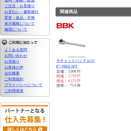
送料・納期・配送
ご注文・お見積り
関連商品
お支払い・書類発行
変更・返品・交換
表示価格について
修理について
よくある質問
お問い合わせ
ラチェットハンドル(3/
お見積り
8”) NRH-3PT
お客様の声
定価：
5,000
円
会社概要
特価：
3,750
円
ご利用規約
税込：
4,125
円
プライバシーについて
掛率：
75.0
掛
ご利用環境