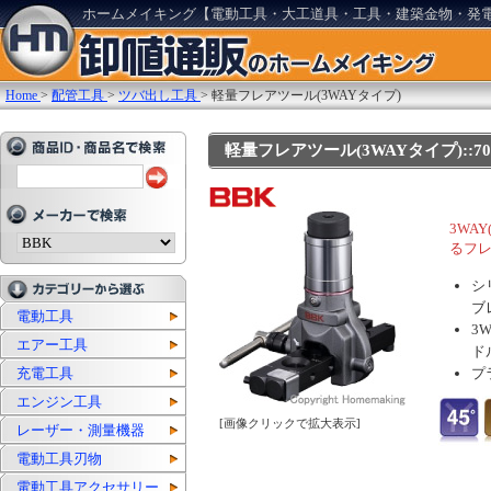
ホームメイキング【電動工具・大工道具・工具・建築金物・発
Home
>
配管工具
>
ツバ出し工具
>
軽量フレアツール(3WAYタイプ)
軽量フレアツール(3WAYタイプ)::700
3WA
るフ
シ
ブ
電動工具
3
エアー工具
ド
充電工具
プ
エンジン工具
[画像クリックで拡大表示]
レーザー・測量機器
電動工具刃物
電動工具アクセサリー