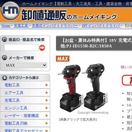
ホームメイキング【電動工具・大工道具・工具・建築金物・発
Home
>
充電工具
>
充電式インパクトドライバー
>
18Vインパクトドライバ
>
【お
【お盆・夏休み特典付】18V 充電式イ
他:PJ-ID153R-B2C/1850A
狭い
電動工具
エアー工具
短
狭
充電工具
1
エンジン工具
ブ
レーザー・測量機器
最大
[画像クリックで拡大表示]
指
電動工具刃物
高
電動工具アクセサリー