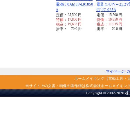
電池(5.0Ah) JP-L91850
電器 (14.4V～25.2
A
応) JC-925A
定価：
25,500
円
定価：
15,500
円
特価：
17,850
円
特価：
10,850
円
税込：
19,635
円
税込：
11,935
円
掛率：
70.0
掛
掛率：
70.0
掛
マイページ
|
ホームメイキング【電動工具・
当サイト上の文書・画像の著作権は株式会社ホームメイキン
Copyright © 2002-2