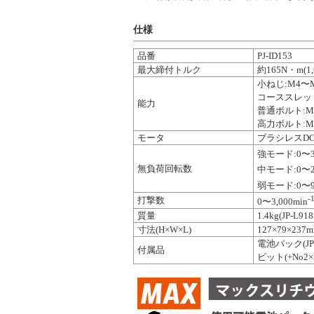
仕様
品番
PJ-ID153
最大締付トルク
約165N・m(1,
小ねじ:M4〜
コーススレッド
能力
普通ボルト:M
高力ボルト:M
モータ
ブラシレスD
強モード:0〜3,
無負荷回転数
中モード:0〜2,
弱モード:0〜9
-
打撃数
0〜3,000min
質量
1.4kg(JP-
寸法(H×W×L)
127×79×237
電池パック(JP-
付属品
ビット(+No