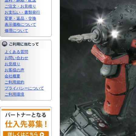
送料・納期・配送
ご注文・お見積り
お支払い・書類発行
変更・返品・交換
表示価格について
修理について
よくある質問
お問い合わせ
お見積り
お客様の声
会社概要
ご利用規約
プライバシーについて
ご利用環境