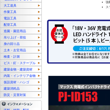
強
大工道具
ス
作業工具
電設工具
配管工具
造園・園芸用品
吊り上げ・荷役
身の回り品
土木・左官用品
検査・計測
ビス・釘・ステープル
建築金物・建築資材
内装・インテリア金物
仮設資材・ハシゴ
建築消耗品
防災・災害対策