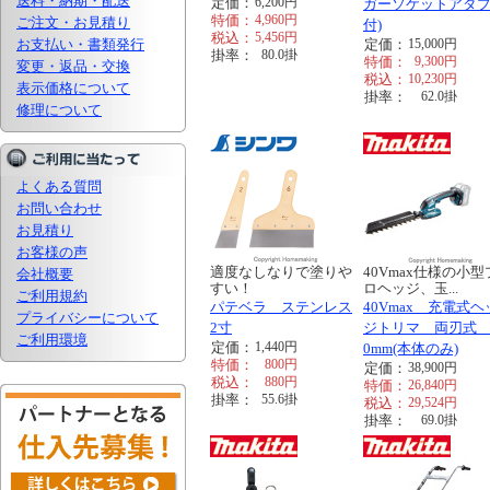
送料・納期・配送
定価：
6,200
円
ガーソケットアダ
特価：
4,960
円
ご注文・お見積り
付)
税込：
5,456
円
お支払い・書類発行
定価：
15,000
円
掛率：
80.0
掛
特価：
9,300
円
変更・返品・交換
税込：
10,230
円
表示価格について
掛率：
62.0
掛
修理について
よくある質問
お問い合わせ
お見積り
お客様の声
適度なしなりで塗りや
40Vmax仕様の小型
会社概要
すい！
ロヘッジ、玉...
ご利用規約
パテベラ ステンレス
40Vmax 充電式ヘ
プライバシーについて
2寸
ジトリマ 両刃式 
ご利用環境
定価：
1,440
円
0mm(本体のみ)
特価：
800
円
定価：
38,900
円
税込：
880
円
特価：
26,840
円
掛率：
55.6
掛
税込：
29,524
円
掛率：
69.0
掛