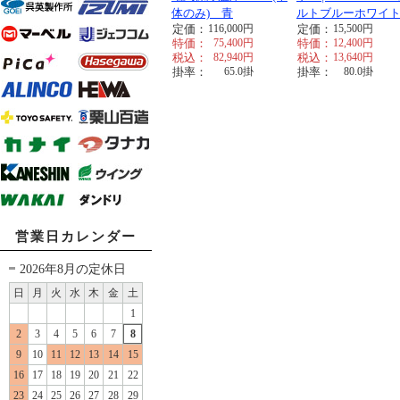
体のみ) 青
ルトブルーホワイ
定価：
116,000
円
定価：
15,500
円
特価：
75,400
円
特価：
12,400
円
税込：
82,940
円
税込：
13,640
円
掛率：
65.0
掛
掛率：
80.0
掛
営業日カレンダー
2026年8月の定休日
日
月
火
水
木
金
土
1
2
3
4
5
6
7
8
9
10
11
12
13
14
15
16
17
18
19
20
21
22
23
24
25
26
27
28
29