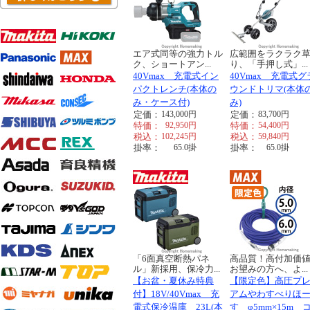
エア式同等の強力トル
広範囲をラクラク
ク、ショートアン...
り、「手押し式」...
40Vmax 充電式イン
40Vmax 充電式グ
パクトレンチ(本体の
ウンドトリマ(本体
み・ケース付)
み)
定価：
143,000
円
定価：
83,700
円
特価：
92,950
円
特価：
54,400
円
税込：
102,245
円
税込：
59,840
円
掛率：
65.0
掛
掛率：
65.0
掛
「6面真空断熱パネ
高品質！高付加価
ル」新採用、保冷力...
お望みの方へ、よ...
【お盆・夏休み特典
【限定色】高圧プ
付】18V/40Vmax 充
アムやわすべりほ
電式保冷温庫 23L(本
す φ5mm×15m 