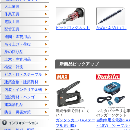
大工道具
作業工具
電設工具
ビット用マグネット
なめたネジはずし
配管工具
造園・園芸用品
吊り上げ・荷役
身の回り品
土木・左官用品
新商品ピックアップ
検査・計測
ビス・釘・ステープル
建築金物・建築資材
内装・インテリア金物
仮設資材・ハシゴ
建築消耗品
連続作業で疲れにく
マキタバッテリを
防災・災害対策
い！
のシガーソケット...
ガンタッカ (T4ステー
自動車用充電器(14.
プル専用機)
～18V) (ケーブル