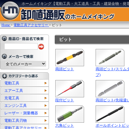
ホームメイキング【電動工具・大工道具・工具・建築金物・発
Home
>
電動工具アクセサリー
>
ビット
ビット
両頭ビット
両頭ビット(スリム
プ)
電動工具
エアー工具
充電工具
段付ビット
両頭ビット(先端違い
エンジン工具
レーザー・測量機器
電動工具刃物
六角ビット
ボールポイントビ
電動工具アクセサリー