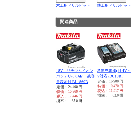
木工用ドリルビット
鉄工用ドリルビッ
関連商品
18V リチウムイオン
急速充電器(14.4V～
バッテリ(6.0Ah) 残容
V対応) DC18RF
定価：
16,900
円
量表示付 BL1860B
特価：
10,470
円
定価：
24,400
円
税込：
11,517
円
特価：
15,860
円
掛率：
62.0
掛
税込：
17,446
円
掛率：
65.0
掛