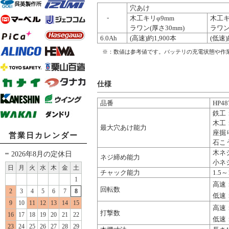
穴あけ
-
木工キリφ9mm
木工キ
ラワン(厚さ30mm)
ラワン
6.0Ah
(高速)約1,900本
(低速)
※：数値は参考値です。バッテリの充電状態や作
仕様
品番
HP48
鉄工：
木工：
最大穴あけ能力
座掘り
営業日カレンダー
石こう
木ネジ
2026年8月の定休日
ネジ締め能力
小ネ
日
月
火
水
木
金
土
チャック能力
1.5～
1
高速：
回転数
2
3
4
5
6
7
8
低速：
9
10
11
12
13
14
15
高速：
打撃数
16
17
18
19
20
21
22
低速：
23
24
25
26
27
28
29