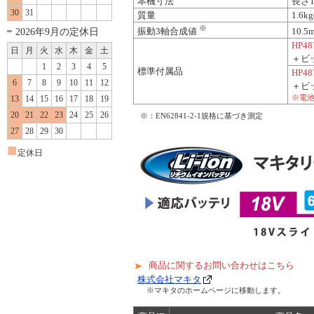
本機寸法
長さ1
30
31
質量
1.6
※
2026年9月の定休日
振動3軸合成値
10.5
HP4
日
月
火
水
木
金
土
＋ビ
1
2
3
4
5
標準付属品
HP48
6
7
8
9
10
11
12
＋ビ
※電
13
14
15
16
17
18
19
20
21
22
23
24
25
26
※：EN62841-2-1規格に基づき測定
27
28
29
30
■
定休日
商品に関するお問い合わせはこちら
株式会社マキタ
※マキタのホームページに移動します。