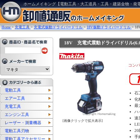
ホームメイキング【電動工具・大工道具・工具・建築金物・発
Home
>
充電工具
>
充電式振動ドライバードリル
>
18V振動ドライバードリル
>
1
18V 充電式震動ドライバドリル(6.0
コン
電動工具
石
エアー工具
化
最
充電工具
ハ
エンジン工具
速
[画像クリックで拡大表示]
レーザー・測量機器
L
2
電動工具刃物
手
電動工具アクセサリー