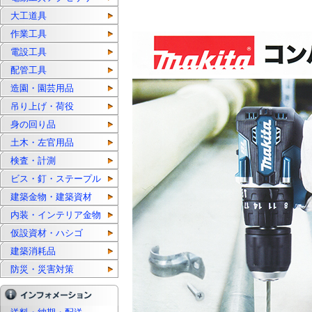
大工道具
作業工具
電設工具
配管工具
造園・園芸用品
吊り上げ・荷役
身の回り品
土木・左官用品
検査・計測
ビス・釘・ステープル
建築金物・建築資材
内装・インテリア金物
仮設資材・ハシゴ
建築消耗品
防災・災害対策