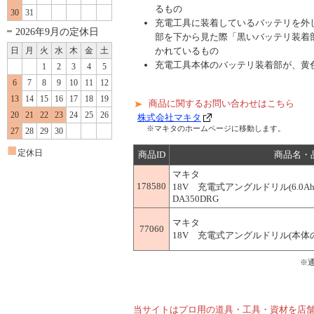
るもの
30
31
充電工具に装着しているバッテリを外し
2026年9月の定休日
部を下から見た際「黒いバッテリ装着
日
月
火
水
木
金
土
かれているもの
充電工具本体のバッテリ装着部が、黄
1
2
3
4
5
6
7
8
9
10
11
12
13
14
15
16
17
18
19
商品に関するお問い合わせはこちら
20
21
22
23
24
25
26
株式会社マキタ
※マキタのホームページに移動します。
27
28
29
30
■
定休日
商品ID
商品名・
マキタ
178580
18V 充電式アングルドリル(6.0
DA350DRG
マキタ
77060
18V 充電式アングルドリル(本体のみ
※
当サイトはプロ用の道具・工具・資材を店