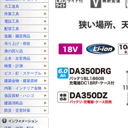
大工道具
作業工具
電設工具
配管工具
造園・園芸用品
吊り上げ・荷役
身の回り品
土木・左官用品
検査・計測
ビス・釘・ステープル
建築金物・建築資材
内装・インテリア金物
仮設資材・ハシゴ
建築消耗品
防災・災害対策