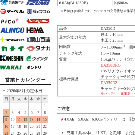
6.0Ah(BL1860B)
約600本
※数値は参考値です。バッテリの充電状態や作業
品番
DA350D
鉄工：10mm
最大穴あけ能力
木工：25mm
-1
回転数
0～1,800min
［回
チャック能力
1.5～10mm
質量
1.6kg(バッテリ含む
DA350DRG
18Vリチウムイオンバ
チャックキーS10(
標準付属品
営業日カレンダー
DA350DZ
チャックキーS10(
2026年8月の定休日
※バッテリ・充電器・
日
月
火
水
木
金
土
1
ご注意
2
3
4
5
6
7
8
★
4.0Ah、5.0Ah、6.0Ahバッテリ
9
10
11
12
13
14
15
16
17
18
19
20
21
22
充電工具本体に「LXT」と刻印、また
23
24
25
26
27
28
29