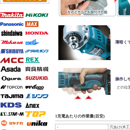
薄暗く
操作し
どの位
1充電あたりの作業量(目安)
-
穴あけ(木工