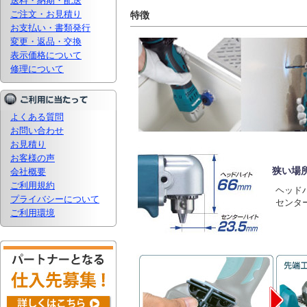
送料・納期・配送
ご注文・お見積り
特徴
お支払い・書類発行
変更・返品・交換
表示価格について
修理について
よくある質問
お問い合わせ
お見積り
お客様の声
狭い場
会社概要
ご利用規約
ヘッドハ
プライバシーについて
センター
ご利用環境