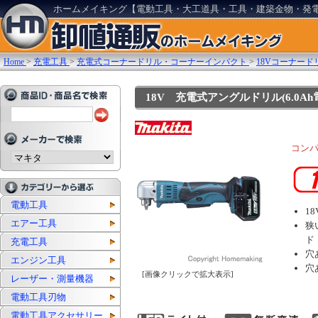
ホームメイキング【電動工具・大工道具・工具・建築金物・発
Home
>
充電工具
>
充電式コーナードリル・コーナーインパクト
>
18Vコーナー
18V 充電式アングルドリル(6.0Ah
コン
電動工具
1
エアー工具
狭
ド
充電工具
穴
エンジン工具
穴
[画像クリックで拡大表示]
レーザー・測量機器
電動工具刃物
電動工具アクセサリー