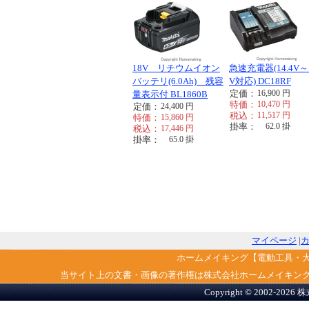
18V リチウムイオン
急速充電器(14.4V～
バッテリ(6.0Ah) 残容
V対応) DC18RF
定価：
16,900
円
量表示付 BL1860B
特価：
10,470
円
定価：
24,400
円
税込：
11,517
円
特価：
15,860
円
掛率：
62.0
掛
税込：
17,446
円
掛率：
65.0
掛
マイページ
|
ホームメイキング【電動工具・
当サイト上の文書・画像の著作権は株式会社ホームメイキン
Copyright © 2002-2