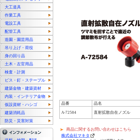
大工道具
作業工具
電設工具
配管工具
造園・園芸用品
吊り上げ・荷役
身の回り品
土木・左官用品
検査・計測
ビス・釘・ステープル
建築金物・建築資材
内装・インテリア金物
品番
品名
仮設資材・ハシゴ
A-72584
直射拡散自在ノズル
建築消耗品
防災・災害対策
商品に関するお問い合わせはこちら
株式会社マキタ