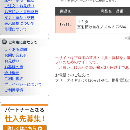
送料・納期・配送
※マキタのホームページに移動します。
ご注文・お見積り
商品ID
商品名・品番
お支払い・書類発行
変更・返品・交換
マキタ
表示価格について
179118
直射拡散自在ノズル A-72584
修理について
※
よくある質問
お問い合わせ
当サイトはプロ用の道具・工具・資材を店
お見積り
プロのためのサイトです。
お客様の声
※お買い上げ合計金額が税別2万円以上であ
会社概要
お電話でのご注文は...
ご利用規約
フリーダイヤル：0120-921-841、携帯電話から
プライバシーについて
ご利用環境