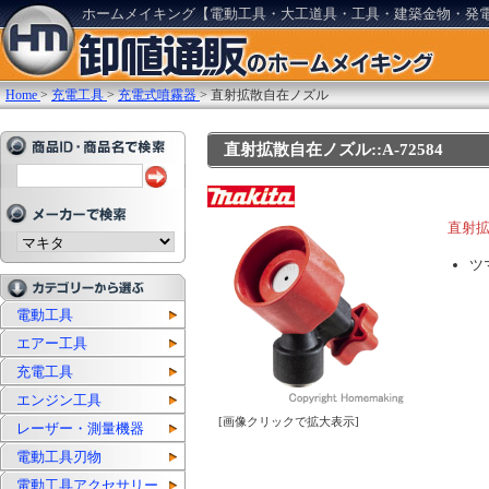
ホームメイキング【電動工具・大工道具・工具・建築金物・発
Home
>
充電工具
>
充電式噴霧器
>
直射拡散自在ノズル
直射拡散自在ノズル::A-72584
直射
ツ
電動工具
エアー工具
充電工具
エンジン工具
[画像クリックで拡大表示]
レーザー・測量機器
電動工具刃物
電動工具アクセサリー