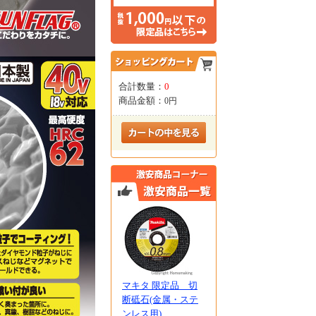
合計数量：
0
商品金額：
0円
マキタ 限定品 切
断砥石(金属・ステ
ンレス用)