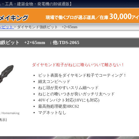
具・工具・建築金物・発電機の卸値通販】
ンビット
>
ダイヤモンド強鉄ビット +2×65mm
ット +2×65mm : 他:TDS-2065
ダイヤモンド粒子がねじに喰らいついて離さない！
ビット表面をダイヤモンド粒子でコーティング！
細太コンビヘッド
ねじ頭が見やすいスリム細ヘッド
ねじとの喰いつきが良いガッチリ太ヘッド
40Vインパクト対応(18Vにも対応)
最高熱処理硬度HRC62
マグネットなし
表示]