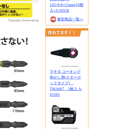
105×0.8×15mm(10枚
入) A-59558
激安商品一覧へ
マキタ コーキング
剥がし用(スターロ
ックタイプ)
TMA067 5枚入 A-
65595