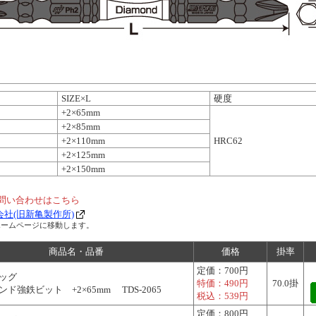
SIZE×L
硬度
+2×65mm
+2×85mm
+2×110mm
HRC62
+2×125mm
+2×150mm
問い合わせはこちら
社(旧新亀製作所)
ホームページに移動します。
商品名・品番
価格
掛率
定価：
700円
ッグ
特価：
490円
70.0掛
ド強鉄ビット +2×65mm TDS-2065
税込：
539円
定価：
800円