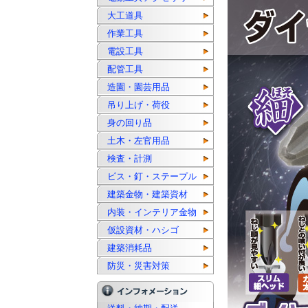
大工道具
作業工具
電設工具
配管工具
造園・園芸用品
吊り上げ・荷役
身の回り品
土木・左官用品
検査・計測
ビス・釘・ステープル
建築金物・建築資材
内装・インテリア金物
仮設資材・ハシゴ
建築消耗品
防災・災害対策