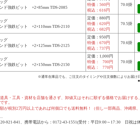
ッグ
特価：
560円
70.0掛
ド強鉄ビット +2×85mm TDS-2085
税込：
616円
定価：
880円
ッグ
特価：
620円
70.5掛
ド強鉄ビット +2×110mm TDS-2110
税込：
682円
定価：
950円
ッグ
特価：
670円
70.6掛
ド強鉄ビット +2×125mm TDS-2125
税込：
737円
定価：
1,000円
ッグ
特価：
700円
70.0掛
ド強鉄ビット +2×150mm TDS-2150
税込：
770円
※通常在庫品でも、ご注文のタイミングや注文個数によりお届け
道具・工具・資材を店舗を通さず、卸値又はそれに順ずる価格でお届けする
です。
額が税別2万円以上であれば何個口でも送料無料！（但し一部商品、沖縄県
.
-921-841、携帯電話から：0172-43-1551(受付：平日9:00～17:30 日祝は