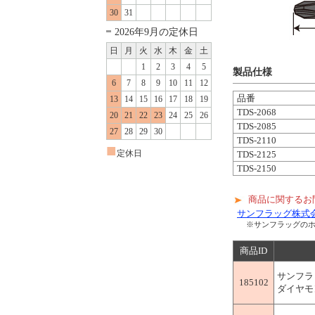
30
31
2026年9月の定休日
日
月
火
水
木
金
土
1
2
3
4
5
製品仕様
6
7
8
9
10
11
12
品番
13
14
15
16
17
18
19
TDS-2068
20
21
22
23
24
25
26
TDS-2085
27
28
29
30
TDS-2110
■
定休日
TDS-2125
TDS-2150
商品に関するお
サンフラッグ株式会
※サンフラッグの
商品ID
サンフラ
185102
ダイヤモン