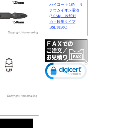
ハイコーキ 18V リ
チウムイオン電池
(5.0Ah) 冷却対
応・軽量タイプ
BSL1850C