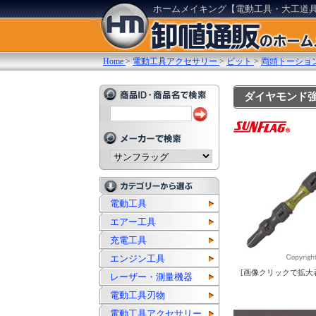
ホームメイキング【電動工具・大工道
Home
>
電動工具アクセサリー
>
ビット
>
両頭トーショ
ダイヤモンド強鉄ビ
電動工具
エアー工具
充電工具
エンジン工具
[画像クリックで拡大
レーザー・測量機器
電動工具刃物
電動工具アクセサリー