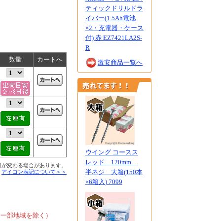
ティックドリルドラ
イバー(1.5Ah電池
×2・充電器・ケース
付) 赤 EZ7421LA2S-
R
数量
カートへ
激安商品一覧へ
ウイング コースス
レッド 120mm
日が変わる場合があります。
半ネジ 大箱(150本
■
アイコン表記について＞＞
×6箱入) 7099
、
、一部地域を除く）