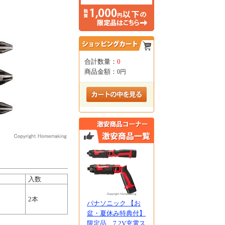
合計数量：
0
商品金額：
0円
入数
2本
パナソニック 【お
盆・夏休み特典付】
限定品 7.2V充電ス