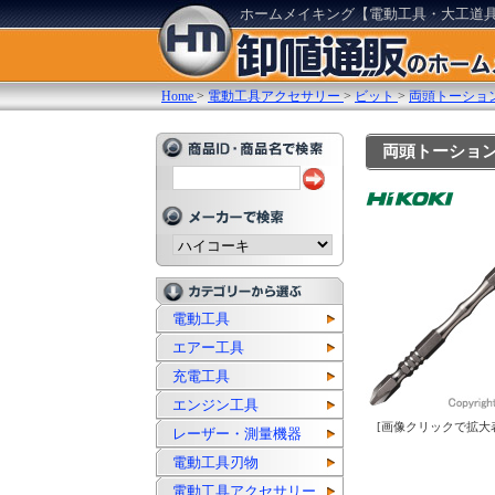
ホームメイキング【電動工具・大工道
Home
>
電動工具アクセサリー
>
ビット
>
両頭トーショ
両頭トーションビッ
電動工具
エアー工具
充電工具
エンジン工具
[画像クリックで拡大
レーザー・測量機器
電動工具刃物
電動工具アクセサリー