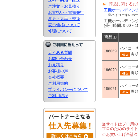
送料・納期・配送
商品に関するお
ご注文・お見積り
工機ホールディン
お支払い・書類発行
※ハイコーキのホ
変更・返品・交換
工機ホールディ
表示価格について
(受付時間: 9:00
修理について
商品ID
ハイコー
186069
よくある質問
両頭
お問い合わせ
お見積り
ハイコー
186070
お客様の声
両頭
会社概要
ご利用規約
ハイコー
186071
プライバシーについて
両頭
ご利用環境
当サイトはプロ用の
プロのためのサイト
※お買い上げ合計金