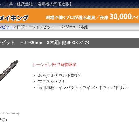
具・工具・建築金物・発電機の卸値通販】
ンビット
>
両頭トーションビット ＋2×65mm 2本組
ト ＋2×65mm 2本組: 他:0038-3173
トーション部で衝撃吸収
36V(マルチボルト)対応
マグネット入り
適用機種：インパクトドライバ・ドライバドリル
表示]