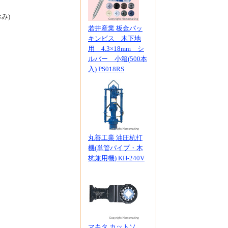
休み)
若井産業 板金パッ
キンビス 木下地
用 4.3×18mm シ
ルバー 小箱(500本
入) PS018RS
丸善工業 油圧杭打
機(単管パイプ・木
杭兼用機) KH-240V
マキタ カットソ