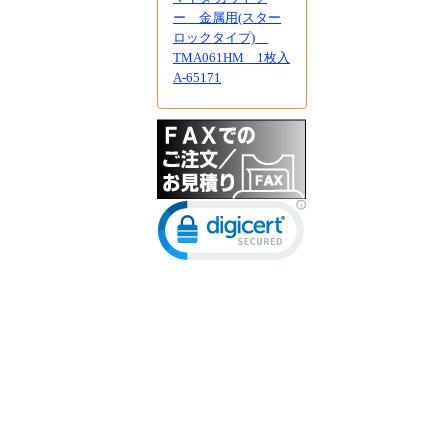
ー 金属用(スター
ロックタイプ)
TMA061HM 1枚入
A-65171