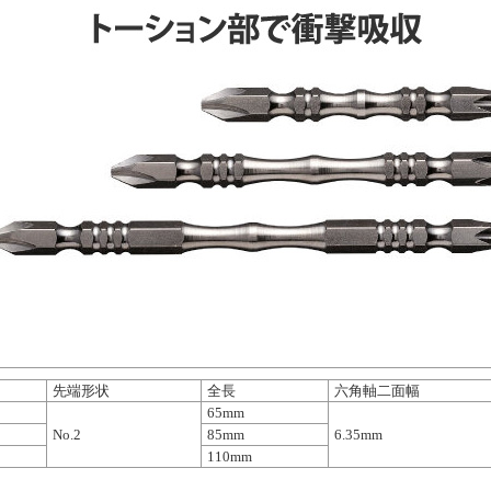
先端形状
全長
六角軸二面幅
65mm
No.2
85mm
6.35mm
110mm