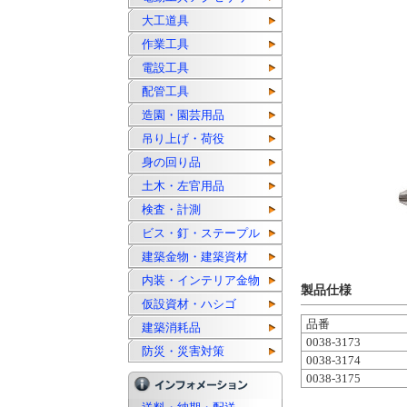
大工道具
作業工具
電設工具
配管工具
造園・園芸用品
吊り上げ・荷役
身の回り品
土木・左官用品
検査・計測
ビス・釘・ステープル
建築金物・建築資材
内装・インテリア金物
製品仕様
仮設資材・ハシゴ
品番
建築消耗品
0038-3173
防災・災害対策
0038-3174
0038-3175