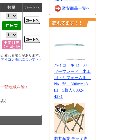
数量
カートへ
激安商品一覧へ
日が変わる場合があります。
■
アイコン表記について＞＞
ハイコーキ セーバ
ソーブレード 木工
、
用・リフォーム用
No.156 300mm×8
、一部地域を除く）
山 5枚入 0032-
4271
休み)
若井産業 デッキ専