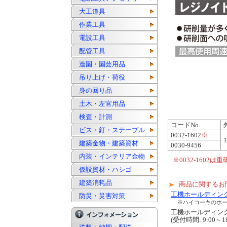
大工道具
作業工具
電設工具
配管工具
造園・園芸用品
吊り上げ・荷役
身の回り品
土木・左官用品
検査・計測
コードNo.
ビス・釘・ステープル
0032-1602
※
建築金物・建築資材
0030-9456
内装・インテリア金物
※0032-1602は
仮設資材・ハシゴ
建築消耗品
商品に関するお
工機ホールディン
防災・災害対策
※ハイコーキのホ
工機ホールディ
(受付時間: 9:00