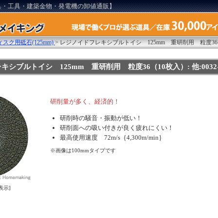
具・工具・建築金物・発電機の卸値通販】
ィスク用砥石(125mm)
>
レジノイドフレキシブルトイシ 125mm 重研削用 粒度36
シブルトイシ 125mm 重研削用 粒度36（10枚入）: 他:0032-1
研削量が多く、経済的！
研削時の騒音・振動が低い！
研削面への吸い付きが良く疲れにくい！
最高使用速度 72m/s｛4,300m/min｝
※画像は100mmタイプです
表示]