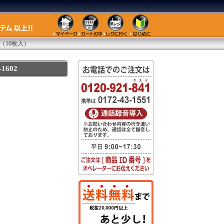
（10枚入）
602