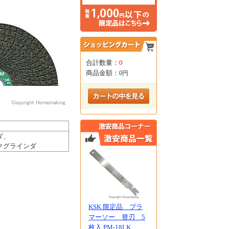
合計数量：
0
商品金額：
0円
ダ、
スクグラインダ
KSK 限定品 プラ
マーソー 替刃 5
枚入 PM-18LK