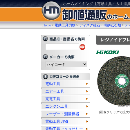
ホームメイキング【電動工具・大工道
Home
>
電動工具刃物
>
ディスク砥石・研削砥石類
>
デ
レジノイドフレキ
電動工具
エアー工具
充電工具
エンジン工具
[画像クリックで拡大
レーザー・測量機器
電動工具刃物
電動工具アクセサリー