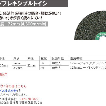
外径
厚さ
穴径
粒度
販売単位
適用機種
5mm
36
10枚入
125mmディスクグライン
125mm
22mm
125mmコードレスディ
3.7mm
36
10枚入
重研削用
問い合わせはこちら
グス株式会社
ームページに移動します。
ングス株式会社
0120-20-8822
～18:00(土日祝及び弊社休日除く))