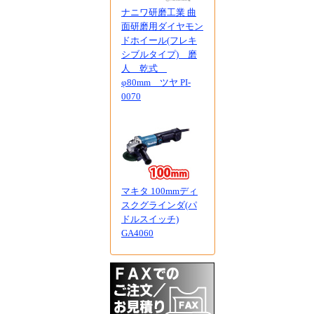
ナニワ研磨工業 曲
面研磨用ダイヤモン
ドホイール(フレキ
シブルタイプ) 磨
人 乾式
φ80mm ツヤ PI-
0070
マキタ 100mmディ
スクグラインダ(パ
ドルスイッチ)
GA4060