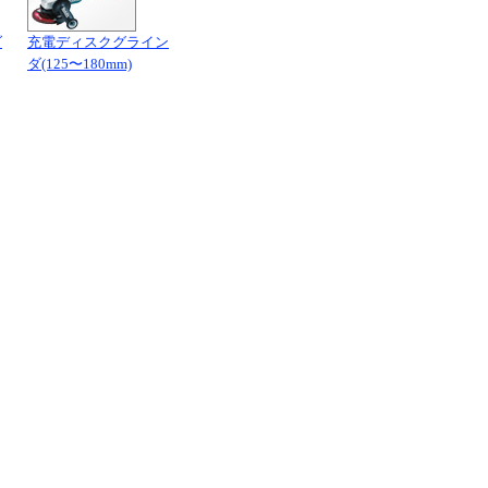
ダ
充電ディスクグライン
ダ(125〜180mm)