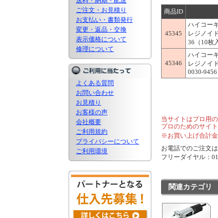
送料・納期・配送
ご注文・お見積り
商品ID
お支払い・書類発行
ハイコー
変更・返品・交換
45345
レジノイド
表示価格について
36（10枚入
修理について
ハイコー
45346
レジノイド
0030-9456
よくある質問
お問い合わせ
お見積り
お客様の声
当サイトはプロ用の
会社概要
プロのためのサイト
ご利用規約
※お買い上げ合計金
プライバシーについて
お電話でのご注文は..
ご利用環境
フリーダイヤル：0120
関連カテゴリ