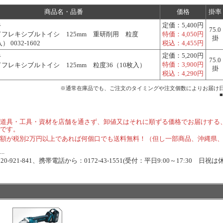
商品名・品番
価格
掛率
キ
定価：
5,400円
75.0
フレキシブルトイシ 125mm 重研削用 粒度
特価：
4,050円
掛
） 0032-1602
税込：
4,455円
定価：
5,200円
キ
75.0
特価：
3,900円
フレキシブルトイシ 125mm 粒度36（10枚入）
掛
税込：
4,290円
※通常在庫品でも、ご注文のタイミングや注文個数によりお届け
道具・工具・資材を店舗を通さず、卸値又はそれに順ずる価格でお届けする
です。
額が税別2万円以上であれば何個口でも送料無料！（但し一部商品、沖縄県
.
-921-841、携帯電話から：0172-43-1551(受付：平日9:00～17:30 日祝は