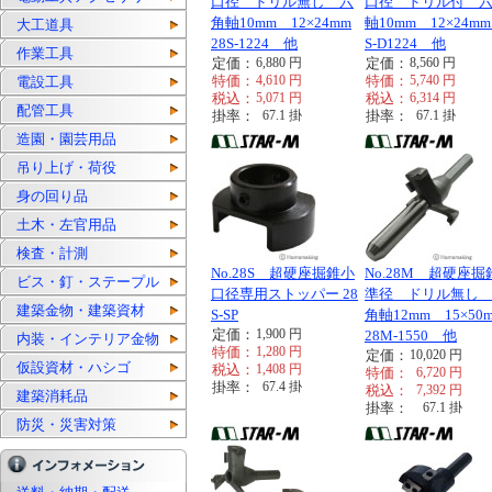
口径 ドリル無し 六
口径 ドリル付 
角軸10mm 12×24mm
軸10mm 12×24mm 
大工道具
28S-1224 他
S-D1224 他
作業工具
定価：
6,880
円
定価：
8,560
円
特価：
4,610
円
特価：
5,740
円
電設工具
税込：
5,071
円
税込：
6,314
円
配管工具
掛率：
67.1
掛
掛率：
67.1
掛
造園・園芸用品
吊り上げ・荷役
身の回り品
土木・左官用品
検査・計測
No.28S 超硬座掘錐小
No.28M 超硬座掘
ビス・釘・ステープル
口径専用ストッパー 28
準径 ドリル無し
建築金物・建築資材
S-SP
角軸12mm 15×50
定価：
1,900
円
28M-1550 他
内装・インテリア金物
特価：
1,280
円
定価：
10,020
円
仮設資材・ハシゴ
税込：
1,408
円
特価：
6,720
円
掛率：
67.4
掛
税込：
7,392
円
建築消耗品
掛率：
67.1
掛
防災・災害対策