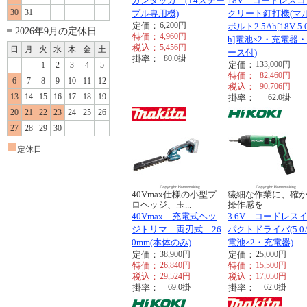
ガンタッカ (T4ステー
18V コードレスコ
30
31
プル専用機)
クリート釘打機(マ
定価：
6,200
円
ボルト2.5Ah[18V-5.
2026年9月の定休日
特価：
4,960
円
h]電池×2・充電器
税込：
5,456
円
日
月
火
水
木
金
土
ース付)
掛率：
80.0
掛
定価：
133,000
円
1
2
3
4
5
特価：
82,460
円
6
7
8
9
10
11
12
税込：
90,706
円
13
14
15
16
17
18
19
掛率：
62.0
掛
20
21
22
23
24
25
26
27
28
29
30
■
定休日
40Vmax仕様の小型プ
繊細な作業に、確
ロヘッジ、玉...
操作感を
40Vmax 充電式ヘッ
3.6V コードレス
ジトリマ 両刃式 26
パクトドライバ(5.0
0mm(本体のみ)
電池×2・充電器)
定価：
38,900
円
定価：
25,000
円
特価：
26,840
円
特価：
15,500
円
税込：
29,524
円
税込：
17,050
円
掛率：
69.0
掛
掛率：
62.0
掛