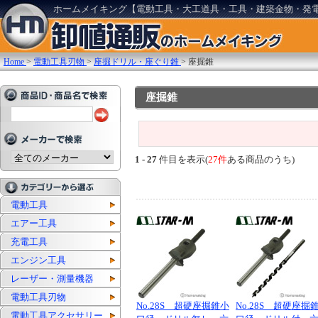
ホームメイキング【電動工具・大工道具・工具・建築金物・発
Home
>
電動工具刃物
>
座掘ドリル・座ぐり錐
>
座掘錐
座掘錐
1 - 27
件目を表示(
27件
ある商品のうち)
電動工具
エアー工具
充電工具
エンジン工具
レーザー・測量機器
電動工具刃物
No.28S 超硬座掘錐小
No.28S 超硬座掘
電動工具アクセサリー