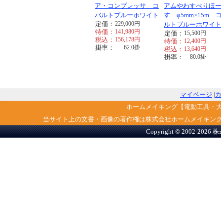
ア・コンプレッサ コ
アムやわすべりほ
バルトブルーホワイト
す φ5mm×15m 
定価：
229,000
円
ルトブルーホワイ
特価：
141,980
円
定価：
15,500
円
税込：
156,178
円
特価：
12,400
円
掛率：
62.0
掛
税込：
13,640
円
掛率：
80.0
掛
マイページ
|
ホームメイキング【電動工具・
当サイト上の文書・画像の著作権は株式会社ホームメイキン
Copyright © 2002-2