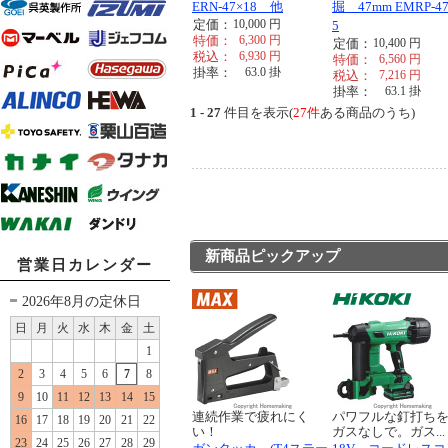
ERN-47×18 他
掘 47mm EMRP-47
定価：
10,000
円
5
特価：
6,300
円
定価：
10,400
円
税込：
6,930
円
特価：
6,560
円
掛率：
63.0
掛
税込：
7,216
円
掛率：
63.1
掛
1 - 27
件目を表示(
27件
ある商品のうち)
新商品ピックアップ
営業日カレンダー
2026年8月の定休日
日
月
火
水
木
金
土
1
2
3
4
5
6
7
8
9
10
11
12
13
14
15
連続作業で疲れにく
パワフルな釘打ち
16
17
18
19
20
21
22
い！
ガスなしで。ガス...
23
24
25
26
27
28
29