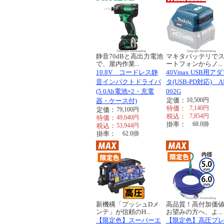
静音70dBと高出力電池
マキタバッテリで
で、屋内作業...
ートフォンからノ...
10.8V コードレス静
40Vmax USB用ア
音インパクトドライバ
タ(USB-PD対応) A
(5.0Ah電池×2・充電
002G
定価：
10,500
円
器・ケース付)
特価：
7,140
円
定価：
79,100
円
税込：
7,854
円
特価：
49,040
円
掛率：
68.0
掛
税込：
53,944
円
掛率：
62.0
掛
新機構「プッシュDメ
高品質！高付加価
ンテ」が信頼のH...
お望みの方へ、よ...
【限定色】スーパーエ
【限定色】高圧プ