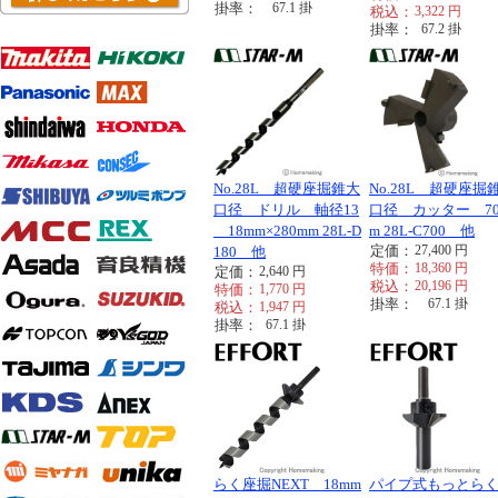
掛率：
67.1
掛
税込：
3,322
円
掛率：
67.2
掛
No.28L 超硬座掘錐大
No.28L 超硬座掘
口径 ドリル 軸径13
口径 カッター 7
18mm×280mm 28L-D
m 28L-C700 他
定価：
27,400
円
180 他
特価：
18,360
円
定価：
2,640
円
税込：
20,196
円
特価：
1,770
円
掛率：
67.1
掛
税込：
1,947
円
掛率：
67.1
掛
らく座掘NEXT 18mm
パイプ式もっとら