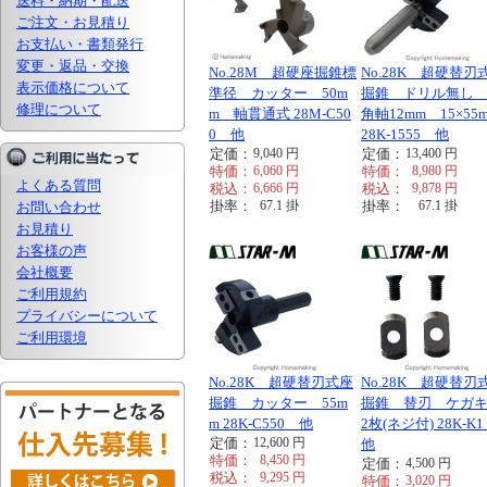
送料・納期・配送
ご注文・お見積り
お支払い・書類発行
変更・返品・交換
No.28M 超硬座掘錐標
No.28K 超硬替刃
表示価格について
準径 カッター 50m
掘錐 ドリル無し
修理について
m 軸貫通式 28M-C50
角軸12mm 15×55
0 他
28K-1555 他
定価：
9,040
円
定価：
13,400
円
特価：
6,060
円
特価：
8,980
円
よくある質問
税込：
6,666
円
税込：
9,878
円
掛率：
67.1
掛
掛率：
67.1
掛
お問い合わせ
お見積り
お客様の声
会社概要
ご利用規約
プライバシーについて
ご利用環境
No.28K 超硬替刃式座
No.28K 超硬替刃
掘錐 カッター 55m
掘錐 替刃 ケガ
m 28K-C550 他
2枚(ネジ付) 28K-
定価：
12,600
円
他
特価：
8,450
円
定価：
4,500
円
税込：
9,295
円
特価：
3,020
円