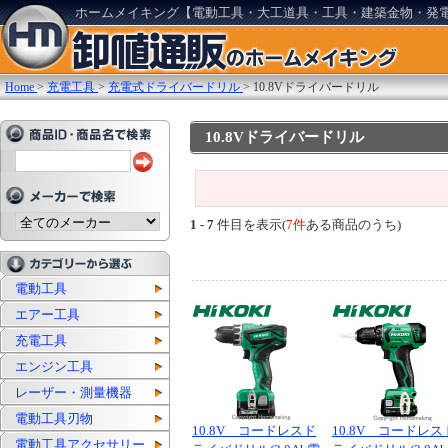
ホームメイキング【電動工具・大工道具・工具・建築金物・発
Home
>
充電工具
>
充電式ドライバードリル
>
10.8Vドライバードリル
10.8Vドライバードリル
1 - 7
件目を表示(
7件
ある商品のうち)
電動工具
エアー工具
充電工具
エンジン工具
レーザー・測量機器
電動工具刃物
10.8V コードレスド
10.8V コードレス
電動工具アクセサリー