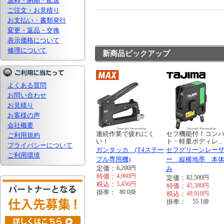
送料・納期・配送
ご注文・お見積り
お支払い・書類発行
変更・返品・交換
表示価格について
修理について
新商品ピックアップ
よくある質問
お問い合わせ
お見積り
お客様の声
会社概要
連続作業で疲れにく
セフ機能付！コン
ご利用規約
い！
ト・軽量ボディレ...
プライバシーについて
ガンタッカ (T4ステー
セフグリーンレー
ご利用環境
プル専用機)
ー 縦横地墨 本
定価：
6,200
円
み
特価：
4,960
円
定価：
82,500
円
税込：
5,456
円
特価：
45,380
円
掛率：
80.0
掛
税込：
49,918
円
掛率：
55.1
掛