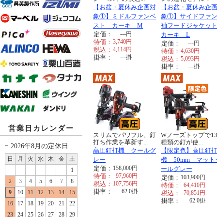
【お盆・夏休み企画対
【お盆・夏休み企
象①】ミドルファンベ
象①】サイドファ
スト カーキ M
袖フードジャケッ
定価：
---
円
カーキ L
特価：
3,740
円
定価：
---
円
税込：
4,114
円
特価：
4,630
円
掛率：
---
掛
税込：
5,093
円
掛率：
---
掛
営業日カレンダー
スリムでパワフル、釘
Wノーズトップで13
打ち作業を革新す...
種類の釘が使...
2026年8月の定休日
高圧釘打機 クールグ
【限定色】高圧釘
日
月
火
水
木
金
土
レー
機 50mm マット
定価：
158,000
円
ールグレー
1
特価：
97,960
円
定価：
103,900
円
2
3
4
5
6
7
8
税込：
107,756
円
特価：
64,410
円
掛率：
62.0
掛
9
10
11
12
13
14
15
税込：
70,851
円
掛率：
62.0
掛
16
17
18
19
20
21
22
23
24
25
26
27
28
29