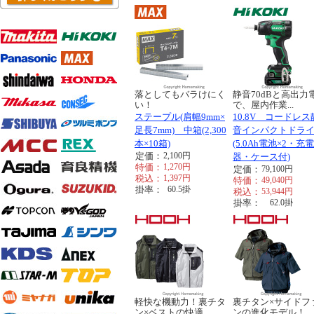
落としてもバラけにく
静音70dBと高出力
い！
で、屋内作業...
ステープル(肩幅9mm×
10.8V コードレス
足長7mm) 中箱(2,300
音インパクトドラ
本×10箱)
(5.0Ah電池×2・充電
定価：
2,100
円
器・ケース付)
特価：
1,270
円
定価：
79,100
円
税込：
1,397
円
特価：
49,040
円
掛率：
60.5
掛
税込：
53,944
円
掛率：
62.0
掛
軽快な機動力！裏チタ
裏チタン×サイドフ
ン×ベストの快適...
ンの進化モデル！