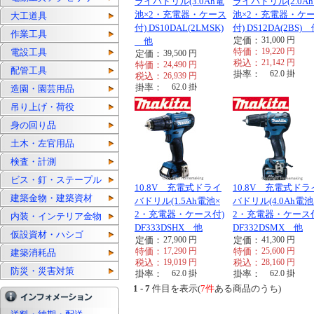
ライバドリル(3.0Ah電
ライバドリル(2.0A
池×2・充電器・ケース
池×2・充電器・ケ
大工道具
付) DS10DAL(2LMSK)
付) DS12DA(2BS)
作業工具
定価：
31,000
円
他
特価：
19,220
円
電設工具
定価：
39,500
円
税込：
21,142
円
特価：
24,490
円
配管工具
掛率：
62.0
掛
税込：
26,939
円
掛率：
62.0
掛
造園・園芸用品
吊り上げ・荷役
身の回り品
土木・左官用品
検査・計測
ビス・釘・ステープル
10.8V 充電式ドライ
10.8V 充電式ドラ
建築金物・建築資材
バドリル(1.5Ah電池×
バドリル(4.0Ah電池
2・充電器・ケース付)
2・充電器・ケース
内装・インテリア金物
DF333DSHX 他
DF332DSMX 他
仮設資材・ハシゴ
定価：
27,900
円
定価：
41,300
円
特価：
17,290
円
特価：
25,600
円
建築消耗品
税込：
19,019
円
税込：
28,160
円
防災・災害対策
掛率：
62.0
掛
掛率：
62.0
掛
1 - 7
件目を表示(
7件
ある商品のうち)