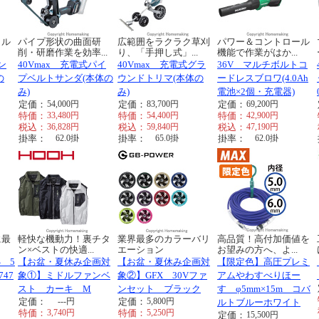
トル
パイプ形状の曲面研
広範囲をラクラク草刈
パワー＆コントロール
削・研磨作業を効率...
り、「手押し式」...
機能で作業がはか...
ン
40Vmax 充電式パイ
40Vmax 充電式グラ
36V マルチボルトコ
の
プベルトサンダ(本体の
ウンドトリマ(本体の
ードレスブロワ(4.0Ah
み)
み)
電池×2個・充電器)
定価：
54,000
円
定価：
83,700
円
定価：
69,200
円
特価：
33,480
円
特価：
54,400
円
特価：
42,900
円
税込：
36,828
円
税込：
59,840
円
税込：
47,190
円
掛率：
62.0
掛
掛率：
65.0
掛
掛率：
62.0
掛
に最
軽快な機動力！裏チタ
業界最多のカラーバリ
高品質！高付加価値を
ン×ベストの快適...
エーション
お望みの方へ、よ...
 5
【お盆・夏休み企画対
【お盆・夏休み企画対
【限定色】高圧プレミ
47
象①】ミドルファンベ
象②】GFX 30Vファ
アムやわすべりほー
スト カーキ M
ンセット ブラック
す φ5mm×15m コバ
定価：
---
円
定価：
5,800
円
ルトブルーホワイト
特価：
3,740
円
特価：
5,250
円
定価：
15,500
円