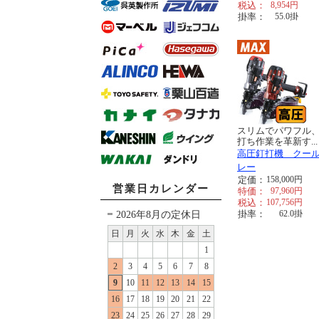
税込：
8,954
円
掛率：
55.0
掛
スリムでパワフル
打ち作業を革新す...
高圧釘打機 クー
レー
定価：
158,000
円
営業日カレンダー
特価：
97,960
円
税込：
107,756
円
2026年8月の定休日
掛率：
62.0
掛
日
月
火
水
木
金
土
1
2
3
4
5
6
7
8
9
10
11
12
13
14
15
16
17
18
19
20
21
22
23
24
25
26
27
28
29