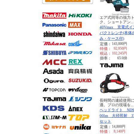
エア式同等の強力
ク、ショートアン...
40Vmax 充電式イ
パクトレンチ(本体
み・ケース付)
定価：
143,000
円
特価：
92,950
円
税込：
102,245
円
掛率：
65.0
掛
長時間の連続使用
適。プロの現場を...
ヘッドライト NDS
00lm 大径照射 37
セット
定価：
14,800
円
特価：
8,140
円