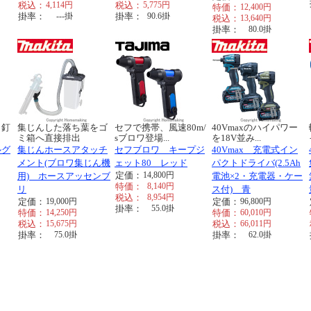
税込：
4,114
円
税込：
5,775
円
特価：
12,400
円
掛率：
---
掛
掛率：
90.6
掛
税込：
13,640
円
掛率：
80.0
掛
、釘
集じんした落ち葉をゴ
セフで携帯、風速80m/
40Vmaxのハイパワー
ミ箱へ直接排出
sブロワ登場...
を18V並み...
ルグ
集じんホースアタッチ
セフブロワ キープジ
40Vmax 充電式イン
メント(ブロワ集じん機
ェット80 レッド
パクトドライバ(2.5Ah
定価：
14,800
円
用) ホースアッセンブ
電池×2・充電器・ケー
特価：
8,140
円
リ
ス付) 青
税込：
8,954
円
定価：
19,000
円
定価：
96,800
円
掛率：
55.0
掛
特価：
14,250
円
特価：
60,010
円
税込：
15,675
円
税込：
66,011
円
掛率：
75.0
掛
掛率：
62.0
掛