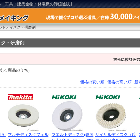
具・工具・建築金物・発電機の卸値通販】
ルトディスク・研磨剤
スク・研磨剤
ある商品のうち)
価格の安い順
価格の高い順
新
A-
マルチディスクフェル
フエルトディスク(鏡面
サイザルディスク（鏡