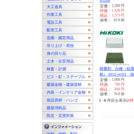
45200
定価：
2,200
円
大工道具
特価：
1,430
円
作業工具
税込：
1,573
円
掛率：
65.0
掛
電設工具
配管工具
造園・園芸用品
吊り上げ・荷役
身の回り品
土木・左官用品
研磨剤 白棒（粒
検査・計測
粗） 0032-4105 他
ビス・釘・ステープル
定価：
1,000
円
建築金物・建築資材
特価：
760
円
税込：
836
円
内装・インテリア金物
掛率：
76.0
掛
仮設資材・ハシゴ
1 - 6
件目を表示(
6件
建築消耗品
防災・災害対策