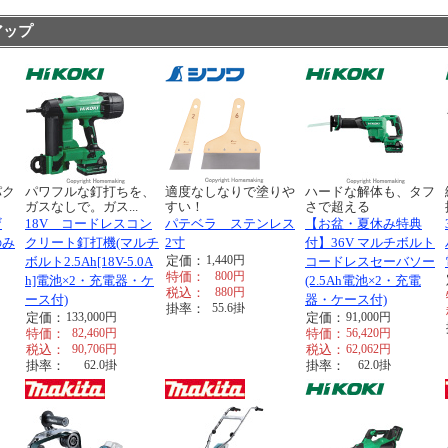
アップ
パク
パワフルな釘打ちを、
適度なしなりで塗りや
ハードな解体も、タフ
ガスなしで。ガス...
すい！
さで超える
ザ
18V コードレスコン
パテベラ ステンレス
【お盆・夏休み特典
のみ
クリート釘打機(マルチ
2寸
付】36V マルチボルト
定価：
1,440
円
ボルト2.5Ah[18V-5.0A
コードレスセーバソー
特価：
800
円
h]電池×2・充電器・ケ
(2.5Ah電池×2・充電
税込：
880
円
ース付)
器・ケース付)
掛率：
55.6
掛
定価：
133,000
円
定価：
91,000
円
特価：
82,460
円
特価：
56,420
円
税込：
90,706
円
税込：
62,062
円
掛率：
62.0
掛
掛率：
62.0
掛