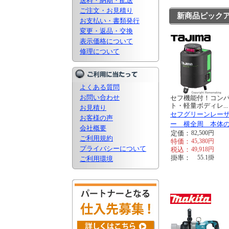
送料・納期・配送
ご注文・お見積り
新商品ピック
お支払い・書類発行
変更・返品・交換
表示価格について
修理について
よくある質問
お問い合わせ
セフ機能付！コン
ト・軽量ボディレ...
お見積り
セフグリーンレー
お客様の声
ー 横全周 本体
会社概要
定価：
82,500
円
ご利用規約
特価：
45,380
円
プライバシーについて
税込：
49,918
円
掛率：
55.1
掛
ご利用環境