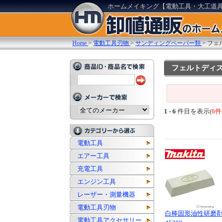
ホームメイキング【電動工具・大工道
Home
>
電動工具刃物
>
サンディングペーパー類
>
フェ
フェルトディ
1 - 6
件目を表示(
6件
電動工具
エアー工具
充電工具
エンジン工具
レーザー・測量機器
電動工具刃物
白棒固形油性研磨剤 
電動工具アクセサリー