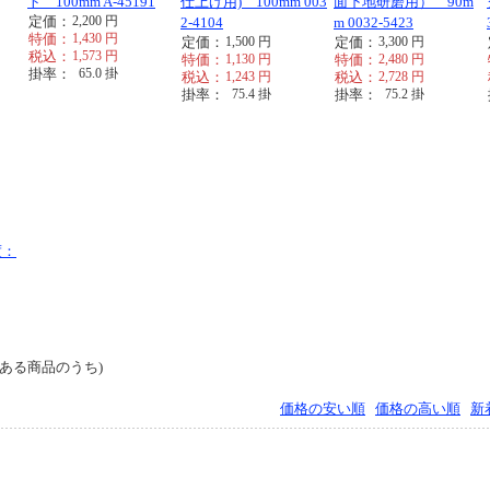
ト 100mm A-45191
仕上げ用) 100mm 003
面下地研磨用） 90m
定価：
2,200
円
2-4104
m 0032-5423
特価：
1,430
円
定価：
1,500
円
定価：
3,300
円
税込：
1,573
円
特価：
1,130
円
特価：
2,480
円
掛率：
65.0
掛
税込：
1,243
円
税込：
2,728
円
掛率：
75.4
掛
掛率：
75.2
掛
度：
ある商品のうち)
価格の安い順
価格の高い順
新