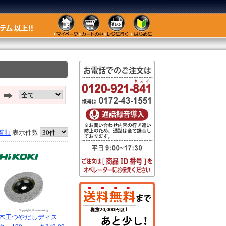
着順
表示件数
木工つやだしディス