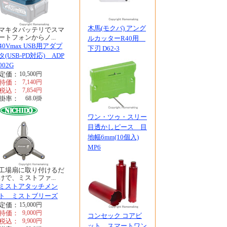
木馬(モクバ) アング
マキタバッテリでスマ
ートフォンからノ...
ルカッターR40用
40Vmax USB用アダプ
下刃 D62-3
タ(USB-PD対応) ADP
002G
定価：
10,500
円
特価：
7,140
円
税込：
7,854
円
掛率：
68.0
掛
ワン・ツゥ・スリー
目透かしピース 目
地幅6mm(10個入)
MP6
工場扇に取り付けるだ
けで、ミストファ...
ミストアタッチメン
ト ミストブリーズ
定価：
15,000
円
特価：
9,000
円
コンセック コアビ
税込：
9,900
円
ット スマートワン