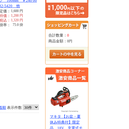
ク 100mm ＃240 00
32-5420 他
定価：
1,600
円
特価：
1,200
円
税込：
1,320
円
掛率：
75.0
掛
合計数量：
0
商品金額：
0円
着順
表示件数
マキタ 【お盆・夏
休み特典付】限定
品 18V 充電式チ