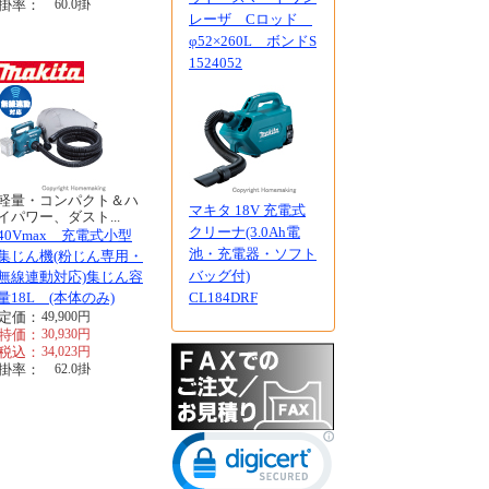
掛率：
60.0
掛
レーザ Cロッド
φ52×260L ボンドS
1524052
軽量・コンパクト＆ハ
マキタ 18V 充電式
イパワー、ダスト...
クリーナ(3.0Ah電
40Vmax 充電式小型
池・充電器・ソフト
集じん機(粉じん専用・
バッグ付)
無線連動対応)集じん容
量18L (本体のみ)
CL184DRF
定価：
49,900
円
特価：
30,930
円
税込：
34,023
円
掛率：
62.0
掛