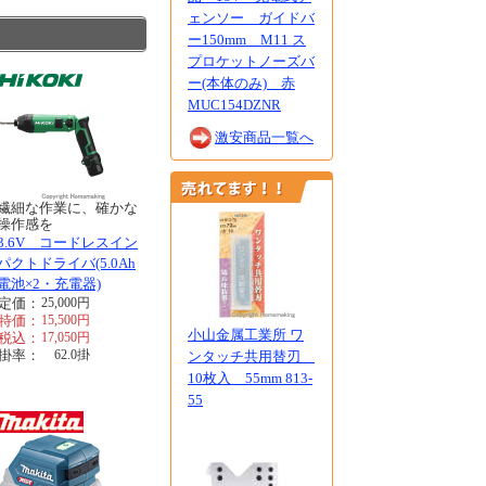
ェンソー ガイドバ
ー150mm M11 ス
プロケットノーズバ
ー(本体のみ) 赤
MUC154DZNR
激安商品一覧へ
繊細な作業に、確かな
操作感を
3.6V コードレスイン
パクトドライバ(5.0Ah
電池×2・充電器)
定価：
25,000
円
特価：
15,500
円
小山金属工業所 ワ
税込：
17,050
円
掛率：
62.0
掛
ンタッチ共用替刃
10枚入 55mm 813-
55