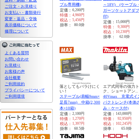
送料・納期・配送
プル専用機)
～18V) (ケーブル
ご注文・お見積り
定価：
6,200
円
ガーソケットアダ
お支払い・書類発行
特価：
4,960
円
付)
変更・返品・交換
税込：
5,456
円
定価：
15,000
円
表示価格について
掛率：
80.0
掛
特価：
9,300
円
修理について
税込：
10,230
円
掛率：
62.0
掛
よくある質問
お問い合わせ
お見積り
お客様の声
会社概要
ご利用規約
落としてもバラけにく
エア式同等の強力
プライバシーについて
い！
ク、ショートアン...
ご利用環境
ステープル(肩幅9mm×
40Vmax 充電式イ
足長7mm) 中箱(2,300
パクトレンチ(本体
本×10箱)
み・ケース付)
定価：
2,100
円
定価：
143,000
円
特価：
1,270
円
特価：
92,950
円
税込：
1,397
円
税込：
102,245
円
掛率：
60.5
掛
掛率：
65.0
掛