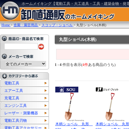
ホームメイキング【電動工具・大工道具・工具・建築金物・発
Home
>
造園・園芸用品
>
スコップ・ショベル
>
丸型ショベル(木柄)
丸型ショベル(木柄)
1 - 4
件目を表示(
4件
ある商品のうち)
電動工具
エアー工具
充電工具
エンジン工具
レーザー・測量機器
電動工具刃物
木柄ショベル 丸形
木柄ショベル 丸
電動工具アクセサリー