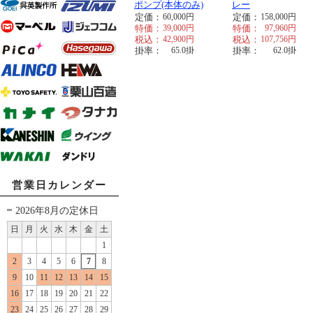
ポンプ(本体のみ)
レー
定価：
60,000
円
定価：
158,000
円
特価：
39,000
円
特価：
97,960
円
税込：
42,900
円
税込：
107,756
円
掛率：
65.0
掛
掛率：
62.0
掛
営業日カレンダー
2026年8月の定休日
日
月
火
水
木
金
土
1
2
3
4
5
6
7
8
9
10
11
12
13
14
15
16
17
18
19
20
21
22
23
24
25
26
27
28
29