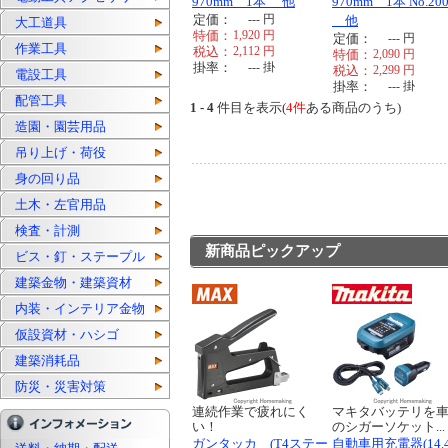
970mm 1本 他
970mm 1本 No.20
定価：
---
円
他
大工道具
特価：
1,920
円
定価：
---
円
作業工具
税込：
2,112
円
特価：
2,090
円
掛率：
---
掛
税込：
2,299
円
電設工具
掛率：
---
掛
配管工具
1 - 4
件目を表示(
4件
ある商品のうち)
造園・園芸用品
吊り上げ・荷役
身の回り品
土木・左官用品
検査・計測
新商品ピックアップ
ビス・釘・ステープル
建築金物・建築資材
内装・インテリア金物
仮設資材・ハシゴ
建築消耗品
防災・災害対策
連続作業で疲れにく
マキタバッテリを
い！
のシガーソケット...
ガンタッカ (T4ステー
自動車用充電器(14.