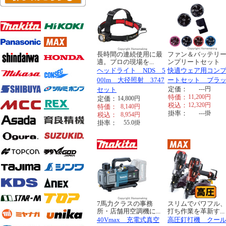
長時間の連続使用に最
ファン＆バッテリ
適。プロの現場を...
ンプリートセット
ヘッドライト NDS 5
快適ウェア用コン
00lm 大径照射 3747
ートセット ブラ
定価：
---
円
セット
特価：
11,200
円
定価：
14,800
円
税込：
12,320
円
特価：
8,140
円
掛率：
---
掛
税込：
8,954
円
掛率：
55.0
掛
7馬力クラスの事務
スリムでパワフル
所・店舗用空調機に...
打ち作業を革新す...
40Vmax 充電式真空
高圧釘打機 クー