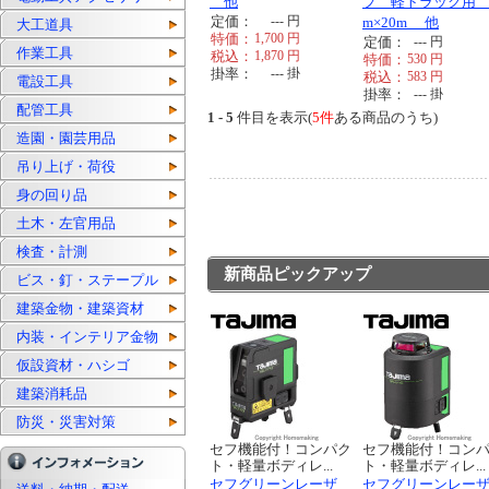
他
プ 軽トラック用 
定価：
---
円
m×20m 他
大工道具
特価：
1,700
円
定価：
---
円
作業工具
税込：
1,870
円
特価：
530
円
掛率：
---
掛
税込：
583
円
電設工具
掛率：
---
掛
配管工具
1 - 5
件目を表示(
5件
ある商品のうち)
造園・園芸用品
吊り上げ・荷役
身の回り品
土木・左官用品
検査・計測
新商品ピックアップ
ビス・釘・ステープル
建築金物・建築資材
内装・インテリア金物
仮設資材・ハシゴ
建築消耗品
防災・災害対策
セフ機能付！コンパク
セフ機能付！コン
ト・軽量ボディレ...
ト・軽量ボディレ...
セフグリーンレーザ
セフグリーンレー