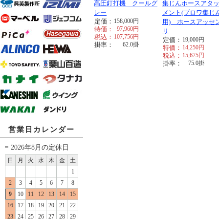
高圧釘打機 クールグ
集じんホースアタ
レー
メント(ブロワ集じ
定価：
158,000
円
用) ホースアッセ
特価：
97,960
円
リ
税込：
107,756
円
定価：
19,000
円
掛率：
62.0
掛
特価：
14,250
円
税込：
15,675
円
掛率：
75.0
掛
営業日カレンダー
2026年8月の定休日
日
月
火
水
木
金
土
1
2
3
4
5
6
7
8
9
10
11
12
13
14
15
16
17
18
19
20
21
22
23
24
25
26
27
28
29