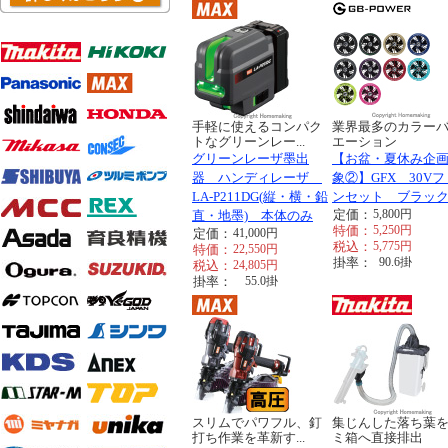
手軽に使えるコンパク
業界最多のカラー
トなグリーンレー...
エーション
グリーンレーザ墨出
【お盆・夏休み企
器 ハンディレーザ
象②】GFX 30Vフ
LA-P211DG(縦・横・鉛
ンセット ブラッ
定価：
5,800
円
直・地墨) 本体のみ
特価：
5,250
円
定価：
41,000
円
税込：
5,775
円
特価：
22,550
円
掛率：
90.6
掛
税込：
24,805
円
掛率：
55.0
掛
スリムでパワフル、釘
集じんした落ち葉
打ち作業を革新す...
ミ箱へ直接排出