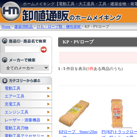
ホームメイキング【電動工具・大工道具・工具・建築金物・発
Home
>
建築消耗品
>
ひも・ロープ類・梱包資材
>
KP・PVロープ
KP・PVロープ
1 - 5
件目を表示(
5件
ある商品のうち)
電動工具
エアー工具
充電工具
エンジン工具
レーザー・測量機器
電動工具刃物
KPロープ 9mm×20m
PV(KP)トラックロ
電動工具アクセサリー