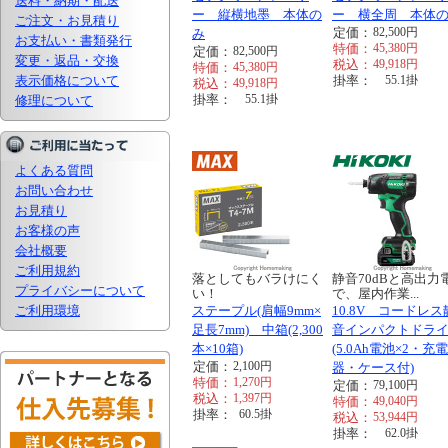
送料・納期・配送
ー 縦横地墨 本体の
ー 横全周 本体
ご注文・お見積り
定価：
82,500
円
み
お支払い・書類発行
特価：
45,380
円
定価：
82,500
円
変更・返品・交換
税込：
49,918
円
特価：
45,380
円
表示価格について
掛率：
55.1
掛
税込：
49,918
円
掛率：
55.1
掛
修理について
よくある質問
お問い合わせ
お見積り
お客様の声
会社概要
ご利用規約
落としてもバラけにく
静音70dBと高出力
プライバシーについて
い！
で、屋内作業...
ご利用環境
ステープル(肩幅9mm×
10.8V コードレス
足長7mm) 中箱(2,300
音インパクトドラ
本×10箱)
(5.0Ah電池×2・充電
定価：
2,100
円
器・ケース付)
特価：
1,270
円
定価：
79,100
円
税込：
1,397
円
特価：
49,040
円
掛率：
60.5
掛
税込：
53,944
円
掛率：
62.0
掛