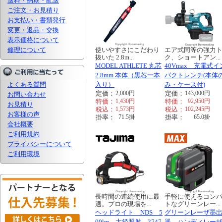
送料・納期・配送
ご注文・お見積り
お支払い・書類発行
変更・返品・交換
表示価格について
修理について
使いやすさにこだわり
エア式同等の強力
抜いた 2.8m...
ク、ショートアン...
MODEL ATHLETE 丸芯
40Vmax 充電式イ
2.8mm 本体（黒芯一本
パクトレンチ(本体
よくある質問
入り）
み・ケース付)
定価：
2,000
円
定価：
143,000
円
お問い合わせ
特価：
1,430
円
特価：
92,950
円
お見積り
税込：
1,573
円
税込：
102,245
円
お客様の声
掛率：
71.5
掛
掛率：
65.0
掛
会社概要
ご利用規約
プライバシーについて
ご利用環境
長時間の連続使用に最
手軽に使えるコン
適。プロの現場を...
トなグリーンレー...
ヘッドライト NDS 5
グリーンレーザ墨
00lm 大径照射 3747
器 ハンディレー