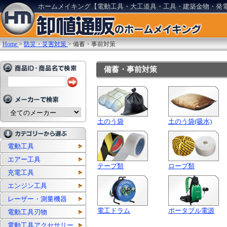
ホームメイキング【電動工具・大工道具・工具・建築金物・発
Home
>
防災・災害対策
>
備蓄・事前対策
備蓄・事前対策
土のう袋
土のう袋(吸水)
電動工具
エアー工具
テープ類
ロープ類
充電工具
エンジン工具
レーザー・測量機器
電工ドラム
ポータブル電源
電動工具刃物
電動工具アクセサリー