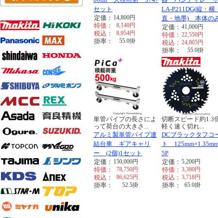
セット
LA-P211DG(縦・
定価：
14,800
円
直・地墨) 本体の
特価：
8,140
円
定価：
41,000
円
税込：
8,954
円
特価：
22,550
円
掛率：
55.0
掛
税込：
24,805
円
掛率：
55.0
掛
単管パイプの長さによ
切断スピード約1.3
って荷台の大きさ...
軽く速く切れ...
アルミ製単管パイプ連
DCブラックタフコ
結台車 ギアキャリ
ト 125mm×1.35mm
ー (2個)1セット
5P
定価：
150,000
円
定価：
5,200
円
特価：
78,750
円
特価：
3,380
円
税込：
86,625
円
税込：
3,718
円
掛率：
52.5
掛
掛率：
65.0
掛