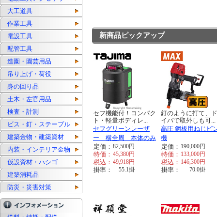
大工道具
作業工具
新商品ピックアップ
電設工具
配管工具
造園・園芸用品
吊り上げ・荷役
身の回り品
土木・左官用品
検査・計測
セフ機能付！コンパク
釘のように打て、
ト・軽量ボディレ...
イバで取外しも可...
ビス・釘・ステープル
セフグリーンレーザ
高圧 鋼板用ねじピ
建築金物・建築資材
ー 横全周 本体のみ
機
定価：
82,500
円
定価：
190,000
円
内装・インテリア金物
特価：
45,380
円
特価：
133,000
円
仮設資材・ハシゴ
税込：
49,918
円
税込：
146,300
円
掛率：
55.1
掛
掛率：
70.0
掛
建築消耗品
防災・災害対策