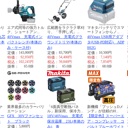
わり
エア式同等の強力トル
広範囲をラクラク草刈
マキタバッテリでスマ
ク、ショートアン...
り、「手押し式」...
ートフォンからノ...
 丸芯
40Vmax 充電式イン
40Vmax 充電式グラ
40Vmax USB用アダプ
一本
パクトレンチ(本体の
ウンドトリマ(本体の
タ(USB-PD対応) ADP
み・ケース付)
み)
002G
定価：
143,000
円
定価：
83,700
円
定価：
10,500
円
特価：
92,950
円
特価：
54,400
円
特価：
7,140
円
税込：
102,245
円
税込：
59,840
円
税込：
7,854
円
掛率：
65.0
掛
掛率：
65.0
掛
掛率：
68.0
掛
ァ
業界最多のカラーバリ
「6面真空断熱パネ
新機構「プッシュDメ
エーション
ル」新採用、保冷力...
ンテ」が信頼のH...
フー
GFX 30Vファンセッ
18V/40Vmax 充電式
【限定色】スーパーエ
ー
ト ブラック
保冷温庫 23L(本体の
ア・コンプレッサ コ
定価：
5,800
円
み) 青
バルトブルーホワイト