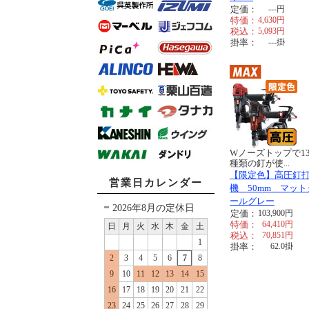
定価：
---
円
特価：
4,630
円
税込：
5,093
円
掛率：
---
掛
Wノーズトップで13
種類の釘が使...
【限定色】高圧釘
営業日カレンダー
機 50mm マット
ールグレー
2026年8月の定休日
定価：
103,900
円
特価：
64,410
円
日
月
火
水
木
金
土
税込：
70,851
円
1
掛率：
62.0
掛
2
3
4
5
6
7
8
9
10
11
12
13
14
15
16
17
18
19
20
21
22
23
24
25
26
27
28
29