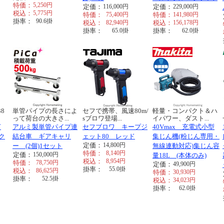
特価：
5,250
円
定価：
116,000
円
定価：
229,000
円
税込：
5,775
円
特価：
75,400
円
特価：
141,980
円
掛率：
90.6
掛
税込：
82,940
円
税込：
156,178
円
掛率：
65.0
掛
掛率：
62.0
掛
8
単管パイプの長さによ
セフで携帯、風速80m/
軽量・コンパクト＆ハ
って荷台の大きさ...
sブロワ登場...
イパワー、ダスト...
打
アルミ製単管パイプ連
セフブロワ キープジ
40Vmax 充電式小型
ク
結台車 ギアキャリ
ェット80 レッド
集じん機(粉じん専用・
定価：
14,800
円
ー (2個)1セット
無線連動対応)集じん容
特価：
8,140
円
定価：
150,000
円
量18L (本体のみ)
税込：
8,954
円
特価：
78,750
円
定価：
49,900
円
掛率：
55.0
掛
税込：
86,625
円
特価：
30,930
円
掛率：
52.5
掛
税込：
34,023
円
掛率：
62.0
掛