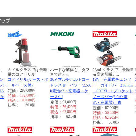
アップ
を、
ミドルクラスでは最軽
ハードな解体も、タフ
23mLクラスで、最軽量
量のコアドリル
さで超える
＆高速切断。...
コン
コアドリル(ケース・ポ
36V マルチボルトコー
18V 充電式チェンソ
ルチ
ールベース付)
ドレスセーバソー(2.5A
ー ガイドバー250mm
定価：
288,000
円
0A
h電池×2・充電器・ケ
80TXL スプロケット
特価：
172,800
円
・ケ
ース付)
ノーズバー(6.0Ah電
税込：
190,080
円
定価：
91,000
円
池・充電器) 青
掛率：
60.0
掛
特価：
56,420
円
定価：
87,000
円
税込：
62,062
円
特価：
56,550
円
掛率：
62.0
掛
税込：
62,205
円
掛率：
65.0
掛