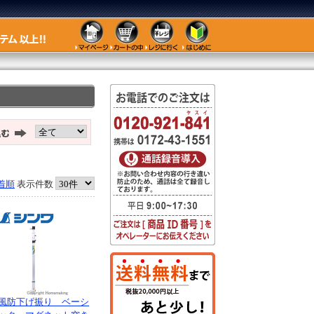
着順
表示件数
風防下げ振り ベーシ