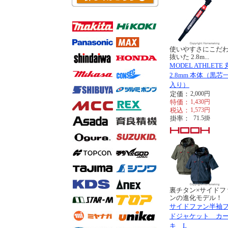
使いやすさにこだ
抜いた 2.8m...
MODEL ATHLETE
2.8mm 本体（黒芯
入り）
定価：
2,000
円
特価：
1,430
円
税込：
1,573
円
掛率：
71.5
掛
裏チタン×サイドフ
ンの進化モデル！
サイドファン半袖
ドジャケット カ
キ L