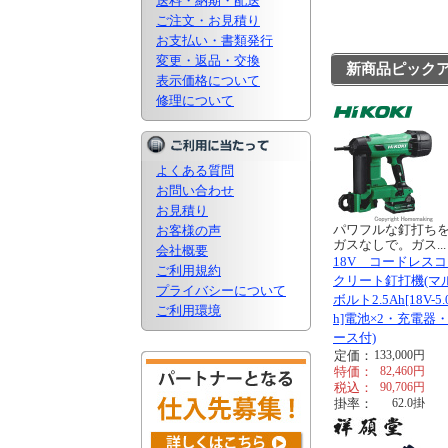
送料・納期・配送
ご注文・お見積り
お支払い・書類発行
変更・返品・交換
新商品ピック
表示価格について
修理について
よくある質問
お問い合わせ
お見積り
パワフルな釘打ち
お客様の声
ガスなしで。ガス...
会社概要
18V コードレス
ご利用規約
クリート釘打機(マ
プライバシーについて
ボルト2.5Ah[18V-5.
ご利用環境
h]電池×2・充電器
ース付)
定価：
133,000
円
特価：
82,460
円
税込：
90,706
円
掛率：
62.0
掛