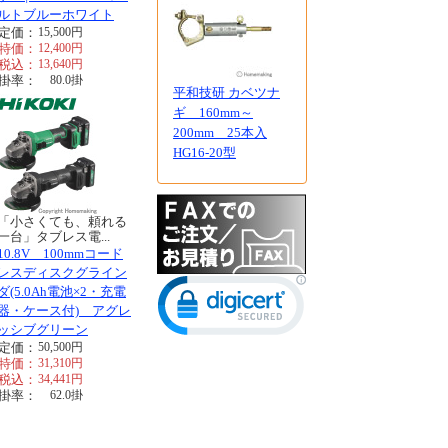
ルトブルーホワイト
定価：
15,500
円
特価：
12,400
円
税込：
13,640
円
掛率：
80.0
掛
平和技研 カベツナ
ギ 160mm～
200mm 25本入
HG16-20型
「小さくても、頼れる
一台」タブレス電...
10.8V 100mmコード
レスディスクグライン
ダ(5.0Ah電池×2・充電
器・ケース付) アグレ
ッシブグリーン
定価：
50,500
円
特価：
31,310
円
税込：
34,441
円
掛率：
62.0
掛