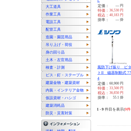
L
定価：
---
円
大工道具
特価：
36,530
円
作業工具
税込：
40,183
円
掛率：
---
掛
電設工具
配管工具
造園・園芸用品
吊り上げ・荷役
身の回り品
土木・左官用品
風防下げ振り ピ
検査・計測
トII 磁器制動式 77
ビス・釘・ステープル
4
建築金物・建築資材
定価：
60,900
円
特価：
33,500
円
内装・インテリア金物
税込：
36,850
円
掛率：
55.1
掛
仮設資材・ハシゴ
建築消耗品
1 - 9
件目を表示(
9件
防災・災害対策