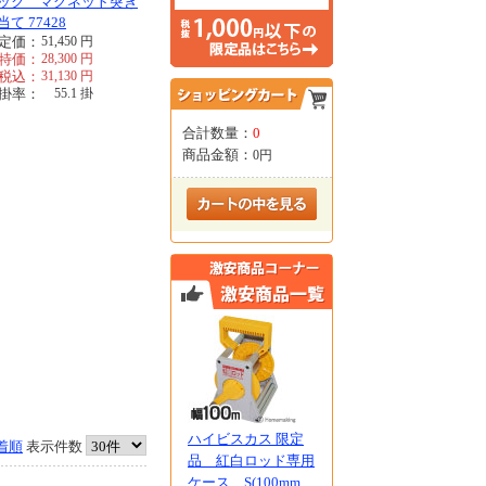
ック マグネット突き
当て 77428
定価：
51,450
円
特価：
28,300
円
税込：
31,130
円
掛率：
55.1
掛
合計数量：
0
商品金額：
0円
ハイビスカス 限定
着順
表示件数
品 紅白ロッド専用
ケース S(100mm