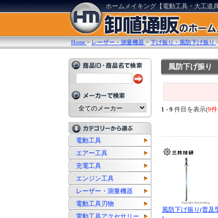
ホームメイキング【電動工具・大工道
Home
>
レーザー・測量機器
>
下げ振り・風防下げ振り
風防下げ振り
1 - 9
件目を表示(
9件
電動工具
エアー工具
充電工具
エンジン工具
レーザー・測量機器
電動工具刃物
風防下げ振り(普及型)
電動工具アクセサリー