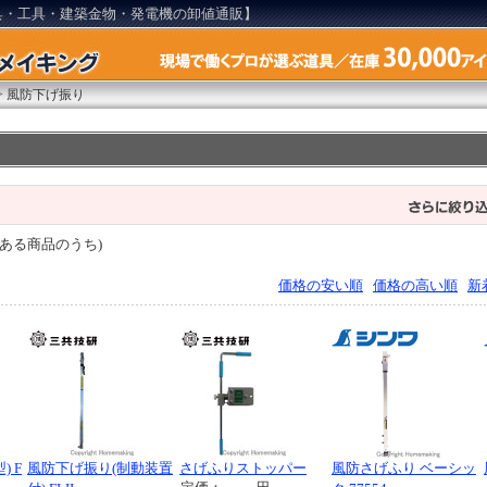
具・工具・建築金物・発電機の卸値通販】
>
風防下げ振り
ある商品のうち)
価格の安い順
価格の高い順
新
 F
風防下げ振り(制動装置
さげふりストッパー
風防さげふり ベーシッ