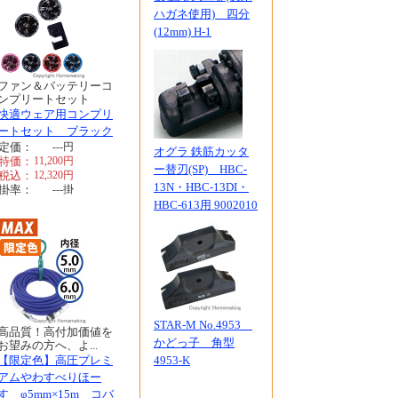
ハガネ使用) 四分
(12mm) H-1
ファン＆バッテリーコ
ンプリートセット
快適ウェア用コンプリ
ートセット ブラック
定価：
---
円
オグラ 鉄筋カッタ
特価：
11,200
円
ー替刃(SP) HBC-
税込：
12,320
円
13N・HBC-13DI・
掛率：
---
掛
HBC-613用 9002010
STAR-M No.4953
高品質！高付加価値を
かどっ子 角型
お望みの方へ、よ...
【限定色】高圧プレミ
4953-K
アムやわすべりほー
す φ5mm×15m コバ