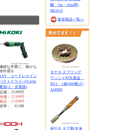
幅 5m・10m用)
HK10-S
激安商品一覧へ
繊細な作業に、確かな
操作感を
タナカ スプリング
3.6V コードレスイン
ワッシャ付丸座金
パクトドライバ(5.0Ah
M12 1箱(400枚入)
電池×2・充電器)
AJ4999
定価：
25,000
円
特価：
15,500
円
税込：
17,050
円
掛率：
62.0
掛
俊弘丸 大工鑿(安来