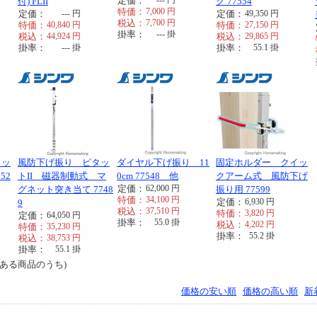
定価：
---
円
付) FLII
ク 77554
特価：
7,000
円
定価：
---
円
定価：
49,350
円
税込：
7,700
円
特価：
40,840
円
特価：
27,150
円
掛率：
---
掛
税込：
44,924
円
税込：
29,865
円
掛率：
---
掛
掛率：
55.1
掛
タッ
風防下げ振り ピタッ
ダイヤル下げ振り 11
固定ホルダー クイッ
52
トII 磁器制動式 マ
0cm 77548 他
クアーム式 風防下げ
定価：
62,000
円
グネット突き当て 7748
振り用 77599
特価：
34,100
円
定価：
6,930
円
9
税込：
37,510
円
特価：
3,820
円
定価：
64,050
円
掛率：
55.0
掛
税込：
4,202
円
特価：
35,230
円
掛率：
55.2
掛
税込：
38,753
円
掛率：
55.1
掛
ある商品のうち)
価格の安い順
価格の高い順
新