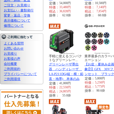
送料・納期・配送
定価：
54,000
円
定価：
10,500
円
ご注文・お見積り
特価：
33,480
円
特価：
7,140
円
お支払い・書類発行
税込：
36,828
円
税込：
7,854
円
変更・返品・交換
掛率：
62.0
掛
掛率：
68.0
掛
表示価格について
修理について
よくある質問
お問い合わせ
お見積り
手軽に使えるコンパク
業界最多のカラー
お客様の声
トなグリーンレー...
エーション
会社概要
グリーンレーザ墨出
【お盆・夏休み企
ご利用規約
器 ハンディレーザ
象②】GFX 30Vフ
プライバシーについて
LA-P211DG(縦・横・鉛
ンセット ブラッ
定価：
5,800
円
直・地墨) 本体のみ
ご利用環境
特価：
5,250
円
定価：
41,000
円
税込：
5,775
円
特価：
22,550
円
掛率：
90.6
掛
税込：
24,805
円
掛率：
55.0
掛