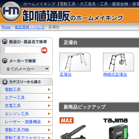
ホームメイキング【電動工具・大工道具・工具・建築金物・発
Home
>
仮設資材・ハシゴ
>
足場台
足場台
足場台
伸縮式足場台
電動工具
エアー工具
充電工具
新商品ピックアップ
エンジン工具
レーザー・測量機器
電動工具刃物
電動工具アクセサリー