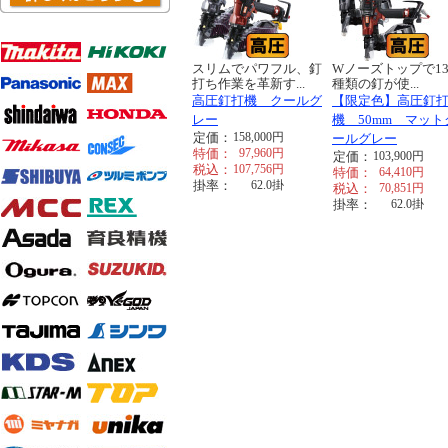
スリムでパワフル、釘
Wノーズトップで13
打ち作業を革新す...
種類の釘が使...
高圧釘打機 クールグ
【限定色】高圧釘
レー
機 50mm マット
定価：
158,000
円
ールグレー
特価：
97,960
円
定価：
103,900
円
税込：
107,756
円
特価：
64,410
円
掛率：
62.0
掛
税込：
70,851
円
掛率：
62.0
掛