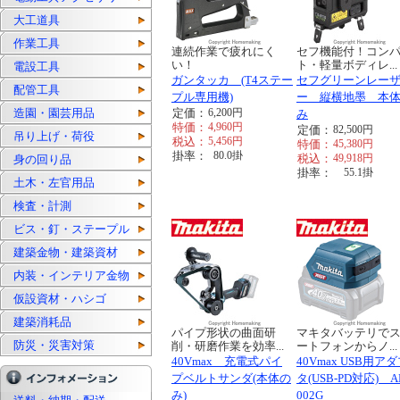
大工道具
作業工具
連続作業で疲れにく
セフ機能付！コン
い！
ト・軽量ボディレ...
電設工具
ガンタッカ (T4ステー
セフグリーンレー
配管工具
プル専用機)
ー 縦横地墨 本
造園・園芸用品
定価：
6,200
円
み
特価：
4,960
円
定価：
82,500
円
吊り上げ・荷役
税込：
5,456
円
特価：
45,380
円
掛率：
80.0
掛
税込：
49,918
円
身の回り品
掛率：
55.1
掛
土木・左官用品
検査・計測
ビス・釘・ステープル
建築金物・建築資材
内装・インテリア金物
仮設資材・ハシゴ
建築消耗品
パイプ形状の曲面研
マキタバッテリで
防災・災害対策
削・研磨作業を効率...
ートフォンからノ...
40Vmax 充電式パイ
40Vmax USB用ア
プベルトサンダ(本体の
タ(USB-PD対応) A
み)
002G