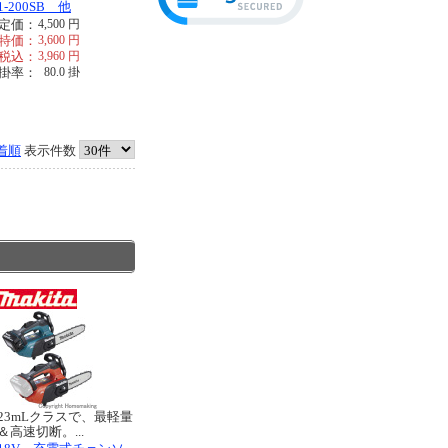
1-200SB 他
定価：
4,500
円
特価：
3,600
円
税込：
3,960
円
掛率：
80.0
掛
着順
表示件数
23mLクラスで、最軽量
＆高速切断。...