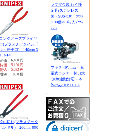
ヤマダ金属 わく枠
金具(ステンレス
製・SUS410) 大箱
(100個×10箱入) YS-
228
ロングノーズプライヤ
ー(プラスチックハンド
ル・長平口) 140mm 3
013-140
定価：
6,400
円
特価：
5,120
円
マキタ 40Vmax 充
税込：
5,632
円
電式カンナ 替刃式
掛率：
80.0
掛
(無線連動対応・本
体のみ) KP001GZ
喰い切り(プラスチック
ハンドル) 200mm 990