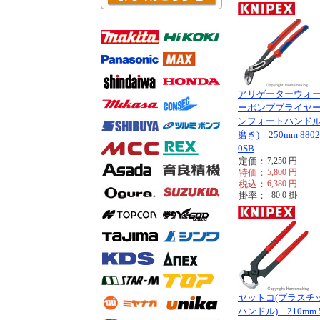
アリゲーターウォ
ーポンププライヤー
ンフォートハンド
磨き) 250mm 8802
0SB
定価：
7,250
円
特価：
5,800
円
税込：
6,380
円
掛率：
80.0
掛
ヤットコ(プラスチ
ハンドル) 210mm 