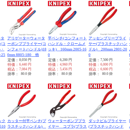
ータ
アリゲーターウォータ
平ペンチ(コンフォート
アッセンブリープライ
(コ
ーポンププライヤー(コ
ハンドル・クロームメ
ヤー(プラスチックハン
ル・
ンフォートハンドル)18
ッキ) 160mm 2005-16
ドル) 200mm 2801-20
-25
0mm 8805-180 他
0
0
定価：
8,050
円
定価：
6,200
円
定価：
7,500
円
特価：
6,440
円
特価：
4,960
円
特価：
6,000
円
税込：
7,084
円
税込：
5,456
円
税込：
6,600
円
掛率：
80.0
掛
掛率：
80.0
掛
掛率：
80.0
掛
ック
カッター付平ペンチ(プ
ウォーターポンププラ
ダックビルプライヤー
510
ラスチックハンドル)
イヤー コブラ(プラス
(プラスチックハンド