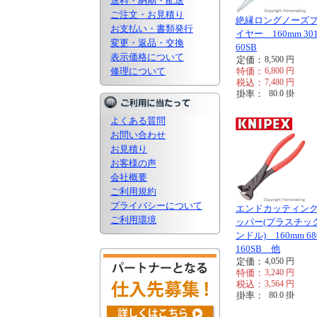
送料・納期・配送
ご注文・お見積り
絶縁ロングノーズ
お支払い・書類発行
イヤー 160mm 301
変更・返品・交換
60SB
表示価格について
定価：
8,500
円
修理について
特価：
6,800
円
税込：
7,480
円
掛率：
80.0
掛
よくある質問
お問い合わせ
お見積り
お客様の声
会社概要
ご利用規約
プライバシーについて
エンドカッティン
ご利用環境
ッパー(プラスチッ
ンドル) 160mm 68
160SB 他
定価：
4,050
円
特価：
3,240
円
税込：
3,564
円
掛率：
80.0
掛