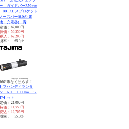
18V 充電式チェンソ
ー ガイドバー250mm
80TXL スプロケット
ノーズバー(6.0Ah電
池・充電器) 青
定価：
87,000
円
特価：
56,550
円
税込：
62,205
円
掛率：
65.0
掛
360°隙なく照らす！
セフハンディランタ
ン KJL 1000lm 37
47セット
定価：
21,000
円
特価：
11,550
円
税込：
12,705
円
掛率：
55.0
掛