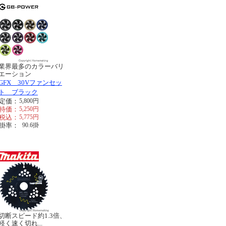
業界最多のカラーバリ
エーション
GFX 30Vファンセッ
ト ブラック
定価：
5,800
円
特価：
5,250
円
税込：
5,775
円
掛率：
90.6
掛
切断スピード約1.3倍、
軽く速く切れ...