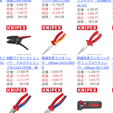
 他
0mm 2506-160SB
ッパー 1665-125SB
プライヤー 165mm 41
定価：
8,050
円
定価：
11,750
円
34-165
特価：
6,440
円
特価：
9,400
円
定価：
6,100
円
税込：
7,084
円
税込：
10,340
円
特価：
4,880
円
掛率：
80.0
掛
掛率：
80.0
掛
税込：
5,368
円
掛率：
80.0
掛
ラジ
自動ワイヤーストリッ
絶縁先長ラジオペン
絶縁先長ラジオペンチ
62
パー マルチストリッ
チ 200mm 2616-200S
(ディップコーティン
プ10 1242-195SB 他
B
グ) 200mm 2617-200
定価：
27,400
円
定価：
9,850
円
定価：
11,200
円
特価：
21,920
円
特価：
7,880
円
特価：
8,960
円
税込：
24,112
円
税込：
8,668
円
税込：
9,856
円
掛率：
80.0
掛
掛率：
80.0
掛
掛率：
80.0
掛