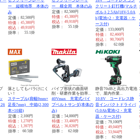
テー
セフグリーンレーザ
セフグリーンレーザ
18V コードレスコン
ー 縦横地墨 本体の
ー 横全周 本体のみ
クリート釘打機(マルチ
定価：
82,500
円
み
ボルト2.5Ah[18V-5.0A
特価：
45,380
円
定価：
82,500
円
h]電池×2・充電器・ケ
税込：
49,918
円
特価：
45,380
円
ース付)
掛率：
55.1
掛
税込：
49,918
円
定価：
133,000
円
掛率：
55.1
掛
特価：
82,460
円
税込：
90,706
円
掛率：
62.0
掛
プ
落としてもバラけにく
パイプ形状の曲面研
静音70dBと高出力電池
い！
削・研磨作業を効率...
で、屋内作業...
ッ
ステープル(肩幅9mm×
40Vmax 充電式パイ
10.8V コードレス静
26
足長7mm) 中箱(2,300
プベルトサンダ(本体の
音インパクトドライバ
本×10箱)
み)
(5.0Ah電池×2・充電
定価：
2,100
円
定価：
54,000
円
器・ケース付)
特価：
1,270
円
特価：
33,480
円
定価：
79,100
円
税込：
1,397
円
税込：
36,828
円
特価：
49,040
円
掛率：
60.5
掛
掛率：
62.0
掛
税込：
53,944
円
掛率：
62.0
掛