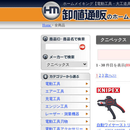
ホームメイキング【電動工具・大工道
Home
>
全商品
クニペックス
1 - 30
件目を表示(
8
1
2
3
次へ>>
電動工具
エアー工具
充電工具
エンジン工具
レーザー・測量機器
電動工具刃物
自動ワイヤースト
電動工具アクセサリー