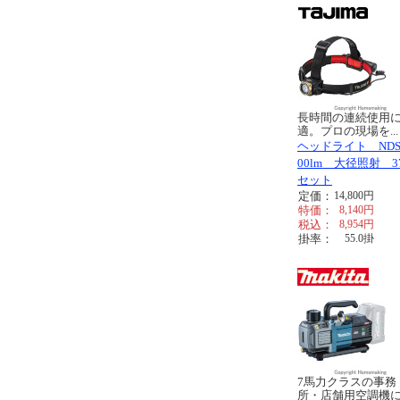
長時間の連続使用
適。プロの現場を...
ヘッドライト NDS
00lm 大径照射 37
セット
定価：
14,800
円
特価：
8,140
円
税込：
8,954
円
掛率：
55.0
掛
7馬力クラスの事務
所・店舗用空調機に.