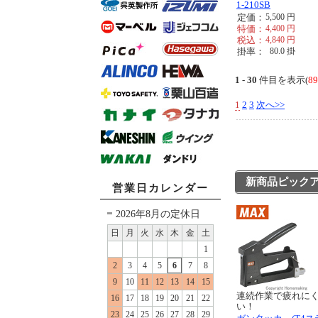
1-210SB
定価：
5,500
円
特価：
4,400
円
税込：
4,840
円
掛率：
80.0
掛
1 - 30
件目を表示(
8
1
2
3
次へ>>
新商品ピック
営業日カレンダー
2026年8月の定休日
日
月
火
水
木
金
土
1
2
3
4
5
6
7
8
9
10
11
12
13
14
15
連続作業で疲れに
16
17
18
19
20
21
22
い！
23
24
25
26
27
28
29