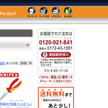
着順
表示件数
絶縁40°先曲ラジオペン