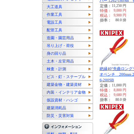
パー 1262-180SB
定価：
11,250
円
大工道具
特価：
9,000
円
作業工具
税込：
9,900
円
掛率：
80.0
掛
電設工具
配管工具
造園・園芸用品
吊り上げ・荷役
身の回り品
土木・左官用品
絶縁40°先曲ロング
検査・計測
オペンチ 200mm 2
ビス・釘・ステープル
6-200SB
建築金物・建築資材
定価：
11,000
円
特価：
8,800
円
内装・インテリア金物
税込：
9,680
円
掛率：
80.0
掛
仮設資材・ハシゴ
建築消耗品
防災・災害対策