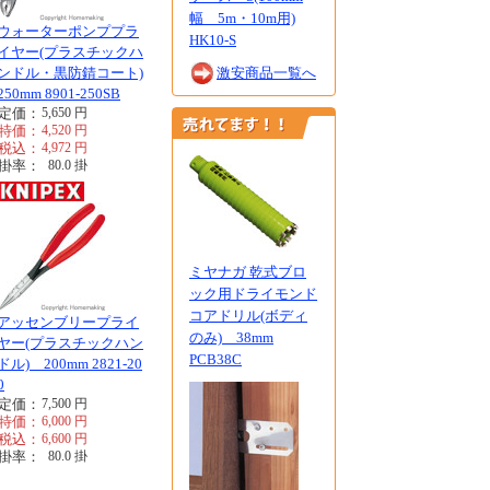
幅 5m・10m用)
ウォーターポンププラ
HK10-S
イヤー(プラスチックハ
ンドル・黒防錆コート)
激安商品一覧へ
250mm 8901-250SB
定価：
5,650
円
特価：
4,520
円
税込：
4,972
円
掛率：
80.0
掛
ミヤナガ 乾式ブロ
ック用ドライモンド
コアドリル(ボディ
アッセンブリープライ
のみ) 38mm
ヤー(プラスチックハン
PCB38C
ドル) 200mm 2821-20
0
定価：
7,500
円
特価：
6,000
円
税込：
6,600
円
掛率：
80.0
掛