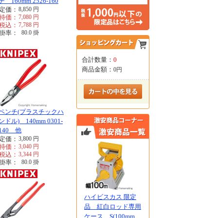
チ 160mm 2526-160
定価：
8,850
円
特価：
7,080
円
税込：
7,788
円
掛率：
80.0
掛
合計数量：
0
商品金額：
0円
ペンチ(プラスチックハ
ンドル) 140mm 0301-
140 他
定価：
3,800
円
特価：
3,040
円
税込：
3,344
円
掛率：
80.0
掛
ハイビスカス 限定
品 紅白ロッド専用
ケース S(100mm