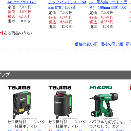
140mm 2301-140
チックハンドル) 150
ル・黒防錆コート・磨
定価：
7,000
円
mm 8701-150SB
き) 160mm 3301-160
特価：
5,600
円
定価：
7,550
円
定価：
7,900
円
税込：
6,160
円
特価：
6,040
円
特価：
6,320
円
掛率：
80.0
掛
税込：
6,644
円
税込：
6,952
円
掛率：
80.0
掛
掛率：
80.0
掛
9件
ある商品のうち)
価格の安い順
価格の高い順
新
アップ
く
セフ機能付！コンパク
セフ機能付！コンパク
パワフルな釘打ちを、
ト・軽量ボディレ...
ト・軽量ボディレ...
ガスなしで。ガス...