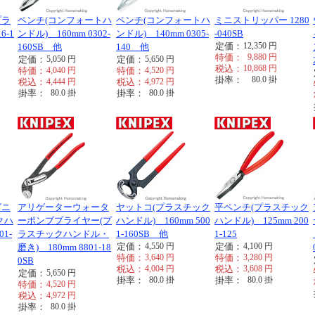
プラ
ペンチ(コンフォートハ
ペンチ(コンフォートハ
ミニストリッパー 1280
6-1
ンドル) 160mm 0302-
ンドル) 140mm 0305-
-040SB
定価：
12,350
円
160SB 他
140 他
特価：
9,880
円
定価：
5,050
円
定価：
5,650
円
税込：
10,868
円
特価：
4,040
円
特価：
4,520
円
掛率：
80.0
掛
税込：
4,444
円
税込：
4,972
円
掛率：
80.0
掛
掛率：
80.0
掛
グニ
アリゲーターウォータ
ヤットコ(プラスチック
平ペンチ(プラスチック
クハ
ーポンププライヤー(プ
ハンドル) 160mm 500
ハンドル) 125mm 200
01-
ラスチックハンドル・
1-160SB 他
1-125
定価：
4,550
円
定価：
4,100
円
磨き) 180mm 8801-18
特価：
3,640
円
特価：
3,280
円
0SB
税込：
4,004
円
税込：
3,608
円
定価：
5,650
円
掛率：
80.0
掛
掛率：
80.0
掛
特価：
4,520
円
税込：
4,972
円
掛率：
80.0
掛