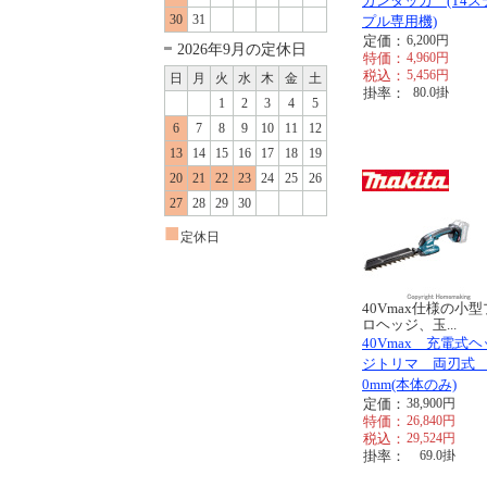
ガンタッカ (T4ス
30
31
プル専用機)
定価：
6,200
円
2026年9月の定休日
特価：
4,960
円
税込：
5,456
円
日
月
火
水
木
金
土
掛率：
80.0
掛
1
2
3
4
5
6
7
8
9
10
11
12
13
14
15
16
17
18
19
20
21
22
23
24
25
26
27
28
29
30
■
定休日
40Vmax仕様の小型
ロヘッジ、玉...
40Vmax 充電式ヘ
ジトリマ 両刃式 
0mm(本体のみ)
定価：
38,900
円
特価：
26,840
円
税込：
29,524
円
掛率：
69.0
掛