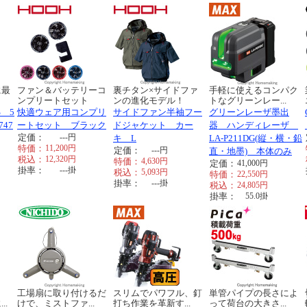
に最
ファン＆バッテリーコ
裏チタン×サイドファ
手軽に使えるコンパク
ンプリートセット
ンの進化モデル！
トなグリーンレー...
 5
快適ウェア用コンプリ
サイドファン半袖フー
グリーンレーザ墨出
47
ートセット ブラック
ドジャケット カー
器 ハンディレーザ
定価：
---
円
キ L
LA-P211DG(縦・横・鉛
特価：
11,200
円
定価：
---
円
直・地墨) 本体のみ
税込：
12,320
円
特価：
4,630
円
定価：
41,000
円
掛率：
---
掛
税込：
5,093
円
特価：
22,550
円
掛率：
---
掛
税込：
24,805
円
掛率：
55.0
掛
工場扇に取り付けるだ
スリムでパワフル、釘
単管パイプの長さによ
..
けで、ミストファ...
打ち作業を革新す...
って荷台の大きさ...