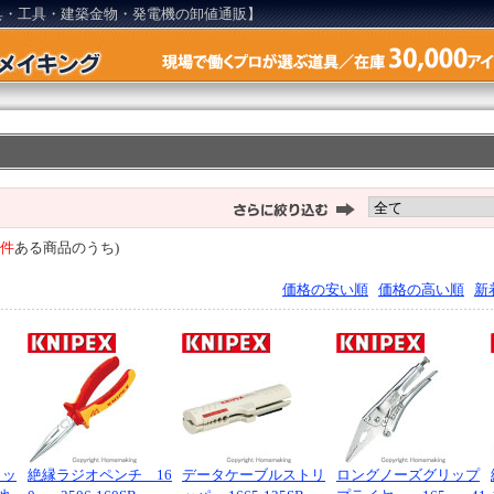
具・工具・建築金物・発電機の卸値通販】
9件
ある商品のうち)
価格の安い順
価格の高い順
新
リッ
絶縁ラジオペンチ 16
データケーブルストリ
ロングノーズグリップ