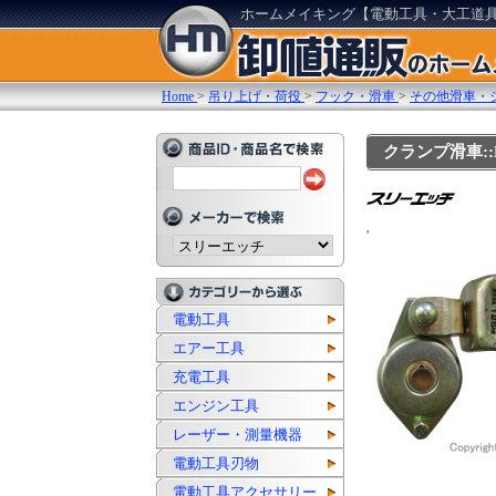
ホームメイキング【電動工具・大工道
Home
>
吊り上げ・荷役
>
フック・滑車
>
その他滑車・
クランプ滑車::
'
電動工具
エアー工具
充電工具
エンジン工具
レーザー・測量機器
電動工具刃物
電動工具アクセサリー