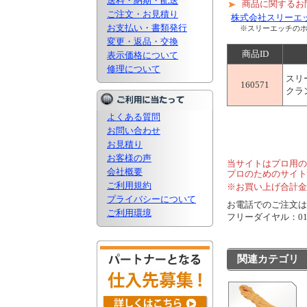
送料・納期・配送
商品に関するお
ご注文・お見積り
株式会社スリーエ
お支払い・書類発行
※スリーエッチの
変更・返品・交換
商品ID
表示価格について
修理について
スリ
160571
クラ
よくある質問
お問い合わせ
お見積り
お客様の声
当サイトはプロ用の
会社概要
プロのためのサイト
ご利用規約
※お買い上げ合計金
プライバシーについて
お電話でのご注文は..
ご利用環境
フリーダイヤル：0120
関連カテゴリ