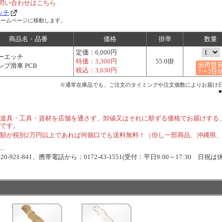
問い合わせはこちら
ッチ
ホームページに移動します。
商品名・品番
価格
掛率
数量
定価：
6,000円
ーエッチ
特価：
3,300円
55.0掛
ンプ滑車 PCB
税込：
3,630円
※通常在庫品でも、ご注文のタイミングや注文個数によりお届け
道具・工具・資材を店舗を通さず、卸値又はそれに順ずる価格でお届けする
です。
額が税別2万円以上であれば何個口でも送料無料！（但し一部商品、沖縄県
.
-921-841、携帯電話から：0172-43-1551(受付：平日9:00～17:30 日祝は