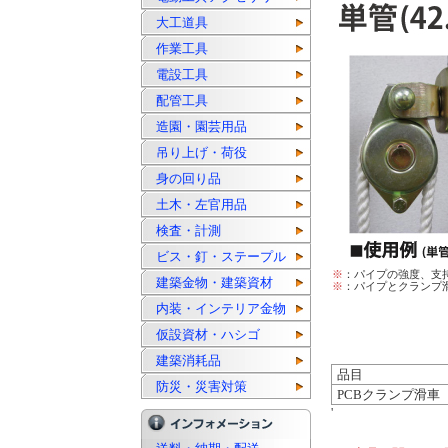
大工道具
作業工具
電設工具
配管工具
造園・園芸用品
吊り上げ・荷役
身の回り品
土木・左官用品
検査・計測
ビス・釘・ステープル
※
：パイプの強度、支
建築金物・建築資材
※
：パイプとクランプ
内装・インテリア金物
仮設資材・ハシゴ
建築消耗品
品目
防災・災害対策
PCBクランプ滑車
'