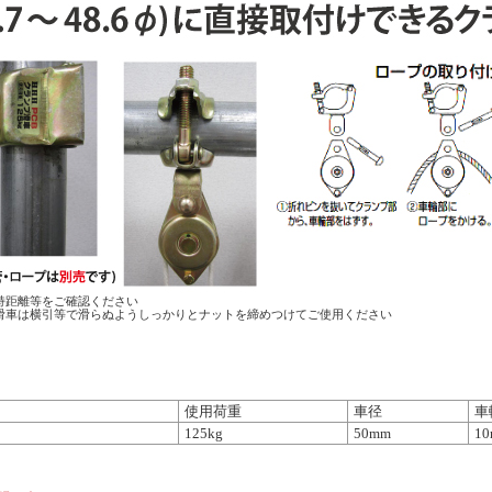
持距離等をご確認ください
滑車は横引等で滑らぬようしっかりとナットを締めつけてご使用ください
使用荷重
車径
車
125kg
50mm
1