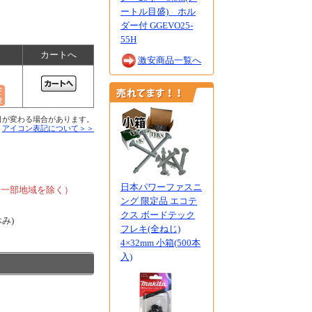
ートル目盛) ホル
ダー付 GGEVO25-
55H
カートへ
激安商品一覧へ
日が変わる場合があります。
■
アイコン表記について＞＞
、
日本パワーファスニ
、一部地域を除く）
ング 限定品 エコテ
クス ボードテック
休み)
フレキ(全ねじ)
4×32mm 小箱(500本
入)