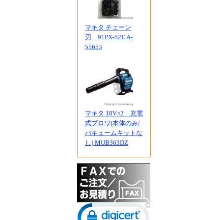
マキタ チェーン
刃 91PX-52E A-
55653
マキタ 18V×2 充電
式ブロワ(本体のみ/
バキュームキットな
し) MUB363DZ