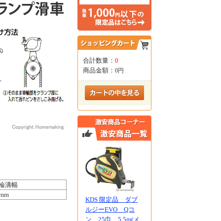
合計数量：
0
商品金額：
0円
輪溝幅
0mm
KDS 限定品 ダブ
ルジーEVO Qコ
ン 25巾 5.5m(メ