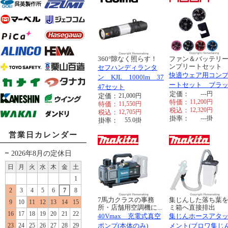
360°隙なく照らす！
ファン＆バッテリ
ンプリートセット
セフハンディランタ
快適ウェア用コン
ン KJL 1000lm 37
ートセット ブラ
47セット
定価：
---
円
定価：
21,000
円
特価：
11,200
円
特価：
11,550
円
税込：
12,320
円
税込：
12,705
円
掛率：
---
掛
掛率：
55.0
掛
営業日カレンダー
2026年8月の定休日
日
月
火
水
木
金
土
1
2
3
4
5
6
7
8
7馬力クラスの事務
集じんした落ち葉
9
10
11
12
13
14
15
所・店舗用空調機に...
ミ箱へ直接排出
16
17
18
19
20
21
22
40Vmax 充電式真空
集じんホースアタ
23
24
25
26
27
28
29
ポンプ(本体のみ)
メント(ブロワ集じ