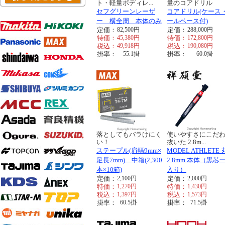
ト・軽量ボディレ...
量のコアドリル
セフグリーンレーザ
コアドリル(ケース
ー 横全周 本体のみ
ールベース付)
定価：
82,500
円
定価：
288,000
円
特価：
45,380
円
特価：
172,800
円
税込：
49,918
円
税込：
190,080
円
掛率：
55.1
掛
掛率：
60.0
掛
落としてもバラけにく
使いやすさにこだ
い！
抜いた 2.8m...
ステープル(肩幅9mm×
MODEL ATHLETE
足長7mm) 中箱(2,300
2.8mm 本体（黒芯
本×10箱)
入り）
定価：
2,100
円
定価：
2,000
円
特価：
1,270
円
特価：
1,430
円
税込：
1,397
円
税込：
1,573
円
掛率：
60.5
掛
掛率：
71.5
掛