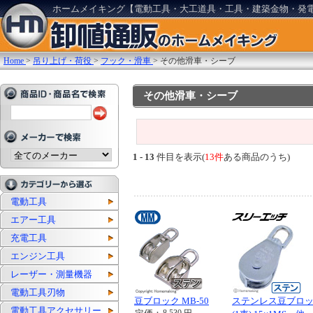
ホームメイキング【電動工具・大工道具・工具・建築金物・発
Home
>
吊り上げ・荷役
>
フック・滑車
>
その他滑車・シーブ
その他滑車・シーブ
1 - 13
件目を表示(
13件
ある商品のうち)
電動工具
エアー工具
充電工具
エンジン工具
レーザー・測量機器
電動工具刃物
豆ブロック MB-50
ステンレス豆ブロ
電動工具アクセサリー