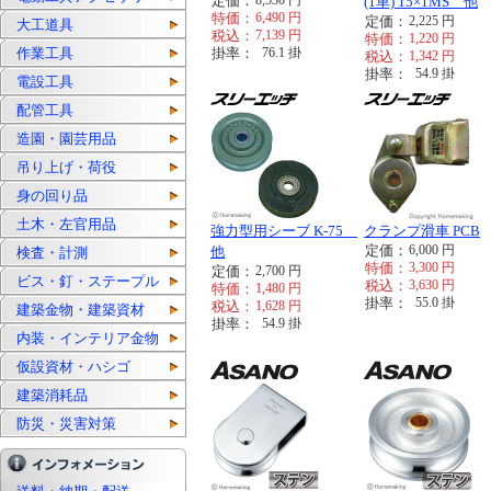
定価：
8,530
円
(1車) 15×1MS 他
特価：
6,490
円
定価：
2,225
円
大工道具
税込：
7,139
円
特価：
1,220
円
作業工具
掛率：
76.1
掛
税込：
1,342
円
掛率：
54.9
掛
電設工具
配管工具
造園・園芸用品
吊り上げ・荷役
身の回り品
土木・左官用品
強力型用シーブ K-75
クランプ滑車 PCB
定価：
6,000
円
他
検査・計測
特価：
3,300
円
定価：
2,700
円
ビス・釘・ステープル
税込：
3,630
円
特価：
1,480
円
掛率：
55.0
掛
税込：
1,628
円
建築金物・建築資材
掛率：
54.9
掛
内装・インテリア金物
仮設資材・ハシゴ
建築消耗品
防災・災害対策