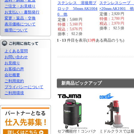
送料・納期・配送
ステンレス 溶接用ブ
ステンレスシーブ 
ご注文・お見積り
ロック 50mm AK1004
×20mm AK1901 他
お支払い・書類発行
定価：
2,920
円
0 他
変更・返品・交換
特価：
2,700
円
定価：
5,600
円
税込：
2,970
円
表示価格について
特価：
5,160
円
掛率：
92.5
掛
税込：
5,676
円
修理について
掛率：
92.2
掛
1 - 13
件目を表示(
13件
ある商品のうち)
よくある質問
お問い合わせ
お見積り
お客様の声
会社概要
ご利用規約
新商品ピックアップ
プライバシーについて
ご利用環境
セフ機能付！コンパク
ミドルクラスでは