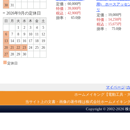
定価：
60,000
円
用) ホースアッセ
30
31
特価：
39,000
円
リ
2026年9月の定休日
税込：
42,900
円
定価：
19,000
円
掛率：
65.0
掛
特価：
14,250
円
日
月
火
水
木
金
土
税込：
15,675
円
1
2
3
4
5
掛率：
75.0
掛
6
7
8
9
10
11
12
13
14
15
16
17
18
19
20
21
22
23
24
25
26
27
28
29
30
■
定休日
マイページ
|
ホームメイキング【電動工具・
当サイト上の文書・画像の著作権は株式会社ホームメイキン
Copyright © 2002-2