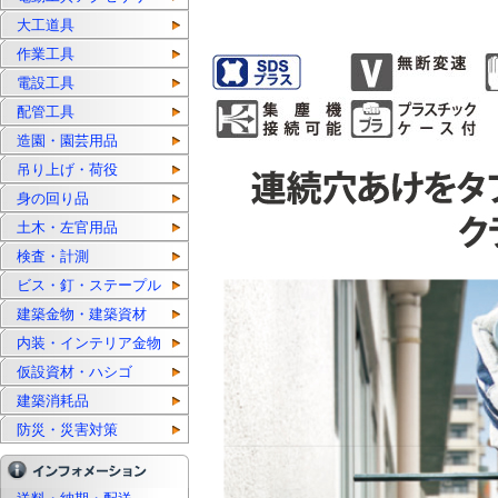
大工道具
作業工具
電設工具
配管工具
造園・園芸用品
吊り上げ・荷役
身の回り品
土木・左官用品
検査・計測
ビス・釘・ステープル
建築金物・建築資材
内装・インテリア金物
仮設資材・ハシゴ
建築消耗品
防災・災害対策