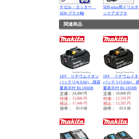
チゼル・カッター
SDS-plus用ドリル
SDS-プラス軸
ックアダプタ
関連商品
18V リチウムイオン
18V リチウムイオ
バッテリ(6.0Ah) 残容
バッテリ(3.0Ah) 
量表示付 BL1860B
量表示付 BL1830B
定価：
24,400
円
定価：
19,000
円
特価：
15,860
円
特価：
12,350
円
税込：
17,446
円
税込：
13,585
円
掛率：
65.0
掛
掛率：
65.0
掛