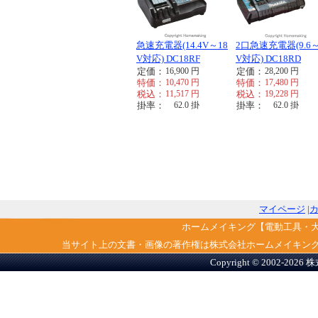
急速充電器(14.4V～18
2口急速充電器(9.6～
V対応) DC18RF
V対応) DC18RD
定価：
16,900
円
定価：
28,200
円
特価：
10,470
円
特価：
17,480
円
税込：
11,517
円
税込：
19,228
円
掛率：
62.0
掛
掛率：
62.0
掛
マイページ
|
ホームメイキング【電動工具・
当サイト上の文書・画像の著作権は株式会社ホームメイキン
Copyright © 2002-2