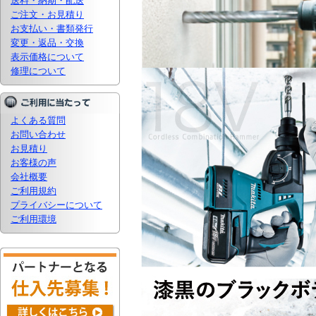
送料・納期・配送
ご注文・お見積り
お支払い・書類発行
変更・返品・交換
表示価格について
修理について
よくある質問
お問い合わせ
お見積り
お客様の声
会社概要
ご利用規約
プライバシーについて
ご利用環境