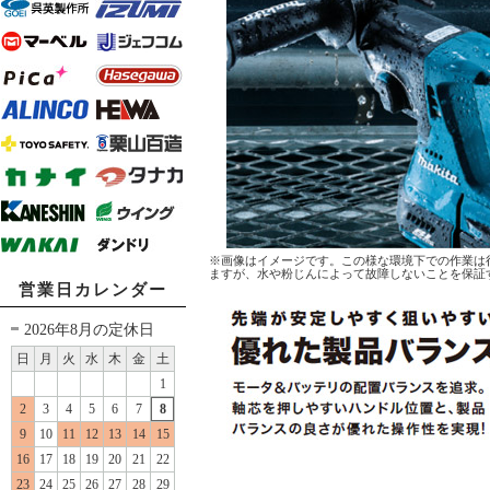
※画像はイメージです。この様な環境下での作業は
ますが、水や粉じんによって故障しないことを保証
営業日カレンダー
2026年8月の定休日
日
月
火
水
木
金
土
1
2
3
4
5
6
7
8
9
10
11
12
13
14
15
16
17
18
19
20
21
22
23
24
25
26
27
28
29