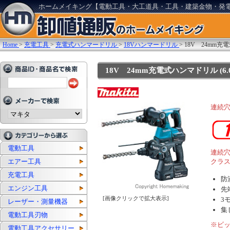
ホームメイキング【電動工具・大工道具・工具・建築金物・発
Home
>
充電工具
>
充電式ハンマードリル
>
18Vハンマードリル
>
18V 24mm充
18V 24mm充電式ハンマドリル (6.
連続穴
電動工具
連続穴
エアー工具
クラ
充電工具
防
エンジン工具
先
[画像クリックで拡大表示]
3
レーザー・測量機器
集
電動工具刃物
※ビ
電動工具アクセサリー