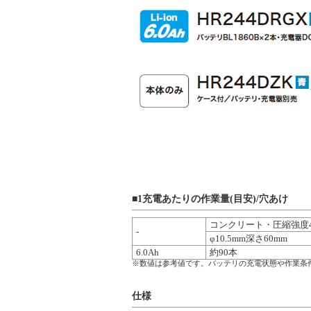
■1充電あたりの作業量(目安)/穴あけ
コンクリート・圧縮強度4
-
φ10.5mm深さ60mm
6.0Ah
約90本
※数値は参考値です。バッテリの充電状態や作業条
仕様