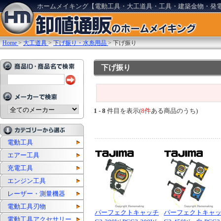
ホームメイキング【電動工具・大工道具・工具・建築金物・発
Home
>
大工道具
>
下げ振り・水糸用品
>
下げ振り
下げ振り
1 - 8
件目を表示(
8件
ある商品のうち)
電動工具
エアー工具
充電工具
エンジン工具
レーザー・測量機器
電動工具刃物
パーフェクトキャッチ
パーフェクトキャ
電動工具アクセサリー