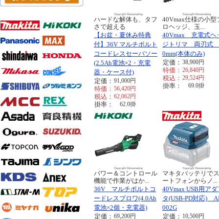
ハードな解体も、タフ
40Vmax仕様の小型
さで超える
ロヘッジ、玉...
【お盆・夏休み特典
40Vmax 充電式ヘ
付】36V マルチボルト
ジトリマ 両刃式 
コードレスセーバソー
0mm(本体のみ)
定価：
38,900
円
(2.5Ah電池×2・充電
特価：
26,840
円
器・ケース付)
税込：
29,524
円
定価：
91,000
円
掛率：
69.0
掛
特価：
56,420
円
税込：
62,062
円
掛率：
62.0
掛
パワー＆コントロール
マキタバッテリで
機能で作業がはか...
ートフォンからノ...
36V マルチボルトコ
40Vmax USB用ア
ードレスブロワ(4.0Ah
タ(USB-PD対応) A
電池×2個・充電器)
002G
定価：
69,200
円
定価：
10,500
円