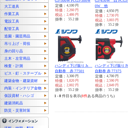
G3-300W PCG3-300W
G3-450W 白 PCG3
定価：
4,100
円
0W 他
大工道具
特価：
2,260
円
定価：
4,950
円
作業工具
税込：
2,486
円
特価：
2,730
円
掛率：
55.2
掛
税込：
3,003
円
電設工具
掛率：
55.2
掛
配管工具
造園・園芸用品
吊り上げ・荷役
身の回り品
土木・左官用品
ハンディ下げ振り Jr.
ハンディ下げ振り Pr
検査・計測
自動巻 赤 77501
自動巻 赤 77375
ビス・釘・ステープル
定価：
3,300
円
定価：
4,700
円
建築金物・建築資材
特価：
1,820
円
特価：
2,590
円
税込：
2,002
円
税込：
2,849
円
内装・インテリア金物
掛率：
55.2
掛
掛率：
55.2
掛
仮設資材・ハシゴ
1 - 8
件目を表示(
8件
ある商品のうち)
建築消耗品
防災・災害対策