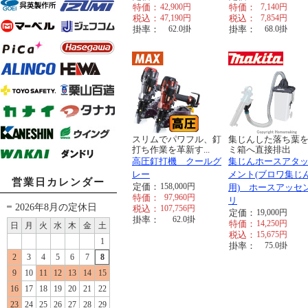
特価：
42,900
円
特価：
7,140
円
税込：
47,190
円
税込：
7,854
円
掛率：
62.0
掛
掛率：
68.0
掛
スリムでパワフル、釘
集じんした落ち葉
打ち作業を革新す...
ミ箱へ直接排出
高圧釘打機 クールグ
集じんホースアタ
レー
メント(ブロワ集じ
営業日カレンダー
定価：
158,000
円
用) ホースアッセ
特価：
97,960
円
リ
2026年8月の定休日
税込：
107,756
円
定価：
19,000
円
掛率：
62.0
掛
特価：
14,250
円
日
月
火
水
木
金
土
税込：
15,675
円
1
掛率：
75.0
掛
2
3
4
5
6
7
8
9
10
11
12
13
14
15
16
17
18
19
20
21
22
23
24
25
26
27
28
29