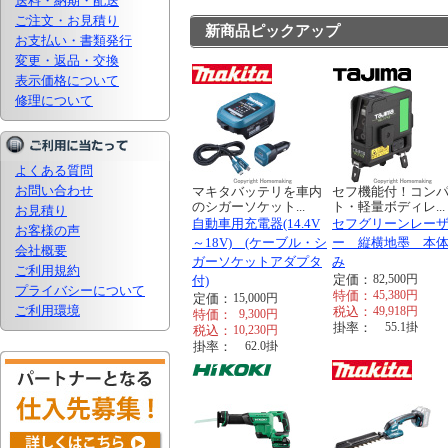
送料・納期・配送
ご注文・お見積り
新商品ピックアップ
お支払い・書類発行
変更・返品・交換
表示価格について
修理について
よくある質問
お問い合わせ
マキタバッテリを車内
セフ機能付！コン
のシガーソケット...
ト・軽量ボディレ...
お見積り
自動車用充電器(14.4V
セフグリーンレー
お客様の声
～18V) (ケーブル・シ
ー 縦横地墨 本
会社概要
ガーソケットアダプタ
み
ご利用規約
定価：
82,500
円
付)
プライバシーについて
特価：
45,380
円
定価：
15,000
円
ご利用環境
税込：
49,918
円
特価：
9,300
円
掛率：
55.1
掛
税込：
10,230
円
掛率：
62.0
掛