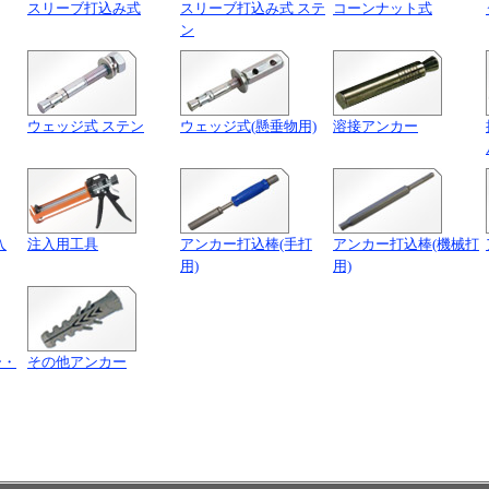
スリーブ打込み式
スリーブ打込み式 ステ
コーンナット式
ン
ウェッジ式 ステン
ウェッジ式(懸垂物用)
溶接アンカー
入
注入用工具
アンカー打込棒(手打
アンカー打込棒(機械打
用)
用)
ー・
その他アンカー