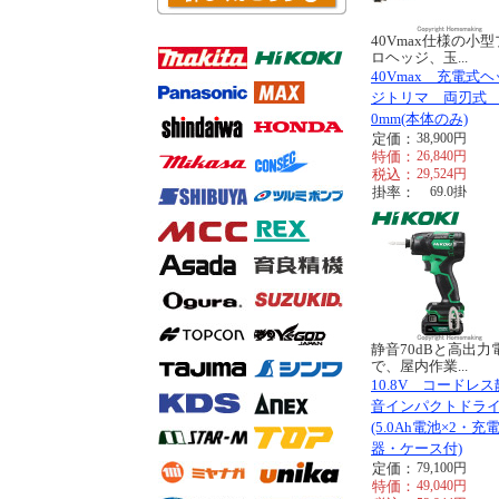
40Vmax仕様の小型
ロヘッジ、玉...
40Vmax 充電式ヘ
ジトリマ 両刃式 
0mm(本体のみ)
定価：
38,900
円
特価：
26,840
円
税込：
29,524
円
掛率：
69.0
掛
静音70dBと高出力
で、屋内作業...
10.8V コードレス
音インパクトドラ
(5.0Ah電池×2・充
器・ケース付)
定価：
79,100
円
特価：
49,040
円