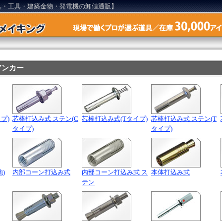
具・工具・建築金物・発電機の卸値通販】
アンカー
プ)
芯棒打込み式 ステン(C
芯棒打込み式(Tタイプ)
芯棒打込み式 ステン(T
タイプ)
タイプ)
)
内部コーン打込み式
内部コーン打込み式 ス
本体打込み式
テン