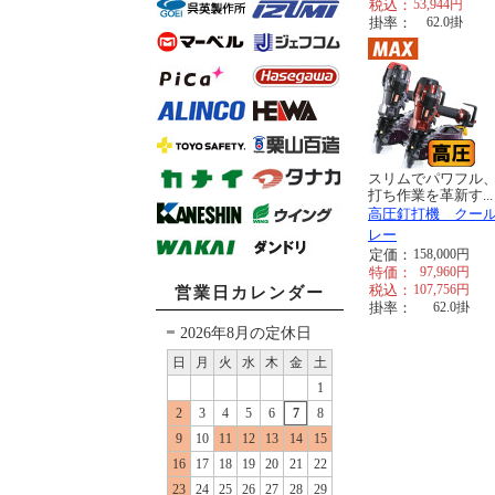
税込：
53,944
円
掛率：
62.0
掛
スリムでパワフル
打ち作業を革新す...
高圧釘打機 クー
レー
定価：
158,000
円
特価：
97,960
円
税込：
107,756
円
営業日カレンダー
掛率：
62.0
掛
2026年8月の定休日
日
月
火
水
木
金
土
1
2
3
4
5
6
7
8
9
10
11
12
13
14
15
16
17
18
19
20
21
22
23
24
25
26
27
28
29