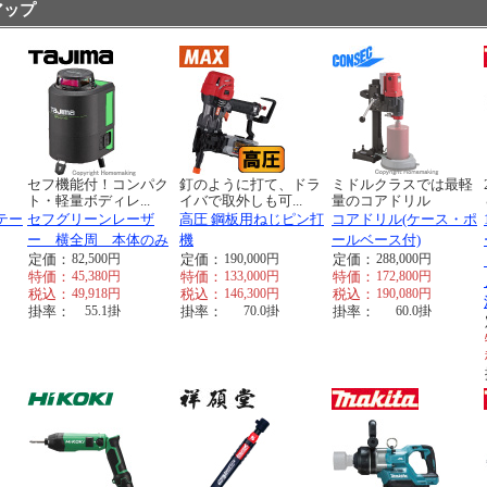
アップ
く
セフ機能付！コンパク
釘のように打て、ドラ
ミドルクラスでは最軽
ト・軽量ボディレ...
イバで取外しも可...
量のコアドリル
テー
セフグリーンレーザ
高圧 鋼板用ねじピン打
コアドリル(ケース・ポ
ー 横全周 本体のみ
機
ールベース付)
定価：
82,500
円
定価：
190,000
円
定価：
288,000
円
特価：
45,380
円
特価：
133,000
円
特価：
172,800
円
税込：
49,918
円
税込：
146,300
円
税込：
190,080
円
掛率：
55.1
掛
掛率：
70.0
掛
掛率：
60.0
掛