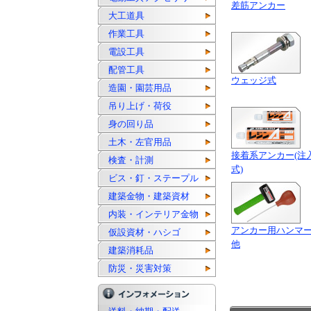
差筋アンカー
大工道具
作業工具
電設工具
配管工具
ウェッジ式
造園・園芸用品
吊り上げ・荷役
身の回り品
土木・左官用品
接着系アンカー(注
検査・計測
式)
ビス・釘・ステープル
建築金物・建築資材
内装・インテリア金物
アンカー用ハンマ
仮設資材・ハシゴ
他
建築消耗品
防災・災害対策