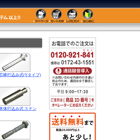
芯棒打込み式(Yタイプ)
本体打込み式 ステン