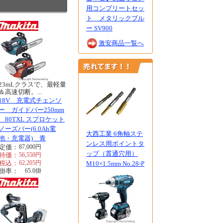
用コンプリートセッ
ト メタリックブル
ー SV900
激安商品一覧へ
23mLクラスで、最軽量
＆高速切断。...
18V 充電式チェンソ
ー ガイドバー250mm
80TXL スプロケット
ノーズバー(6.0Ah電
大西工業 6角軸ステ
池・充電器) 青
ンレス用ポイントタ
定価：
87,000
円
ップ（貫通穴用）
特価：
56,550
円
税込：
62,205
円
M10×1.5mm No.28-P
掛率：
65.0
掛