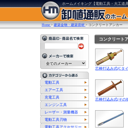
ホームメイキング【電動工具・大工道
Home
>
建築金物・建築資材
>
コンクリートアンカー
コンクリート
芯棒打込み式(Cタイ
電動工具
エアー工具
充電工具
芯棒打込み式(その他
エンジン工具
レーザー・測量機器
電動工具刃物
電動工具アクセサリー