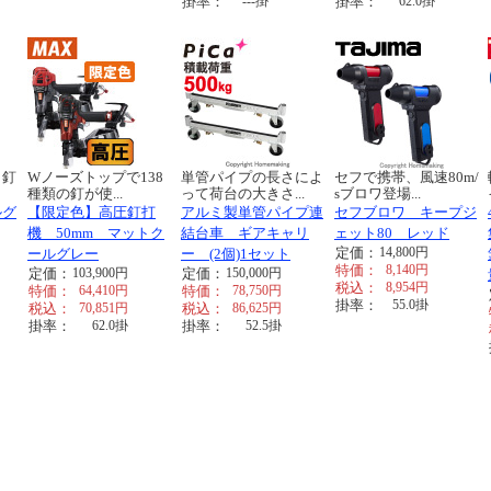
掛率：
---
掛
掛率：
62.0
掛
、釘
Wノーズトップで138
単管パイプの長さによ
セフで携帯、風速80m/
種類の釘が使...
って荷台の大きさ...
sブロワ登場...
ルグ
【限定色】高圧釘打
アルミ製単管パイプ連
セフブロワ キープジ
機 50mm マットク
結台車 ギアキャリ
ェット80 レッド
定価：
14,800
円
ールグレー
ー (2個)1セット
特価：
8,140
円
定価：
103,900
円
定価：
150,000
円
税込：
8,954
円
特価：
64,410
円
特価：
78,750
円
掛率：
55.0
掛
税込：
70,851
円
税込：
86,625
円
掛率：
62.0
掛
掛率：
52.5
掛