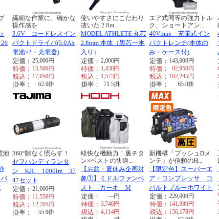
プ
繊細な作業に、確かな
使いやすさにこだわり
エア式同等の強力トル
操作感を
抜いた 2.8m...
ク、ショートアン...
ッ
3.6V コードレスイン
MODEL ATHLETE 丸芯
40Vmax 充電式イン
26
パクトドライバ(5.0Ah
2.8mm 本体（黒芯一本
パクトレンチ(本体の
電池×2・充電器)
入り）
み・ケース付)
定価：
25,000
円
定価：
2,000
円
定価：
143,000
円
特価：
15,500
円
特価：
1,430
円
特価：
92,950
円
税込：
17,050
円
税込：
1,573
円
税込：
102,245
円
掛率：
62.0
掛
掛率：
71.5
掛
掛率：
65.0
掛
電池
360°隙なく照らす！
軽快な機動力！裏チタ
新機構「プッシュDメ
ン×ベストの快適...
ンテ」が信頼のH...
セフハンディランタ
静
【お盆・夏休み企画対
【限定色】スーパーエ
ン KJL 1000lm 37
イバ
象①】ミドルファンベ
ア・コンプレッサ コ
47セット
電
スト カーキ M
バルトブルーホワイト
定価：
21,000
円
定価：
---
円
定価：
229,000
円
特価：
11,550
円
特価：
3,740
円
特価：
141,980
円
税込：
12,705
円
税込：
4,114
円
税込：
156,178
円
掛率：
55.0
掛