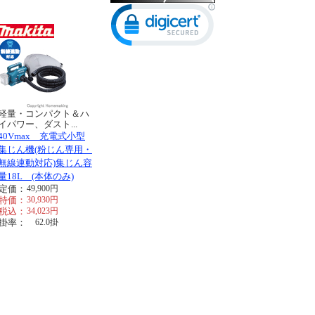
軽量・コンパクト＆ハ
イパワー、ダスト...
40Vmax 充電式小型
集じん機(粉じん専用・
無線連動対応)集じん容
量18L (本体のみ)
定価：
49,900
円
特価：
30,930
円
税込：
34,023
円
掛率：
62.0
掛