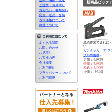
送料・納期・配送
新商品ピック
ご注文・お見積り
お支払い・書類発行
変更・返品・交換
表示価格について
修理について
連続作業で疲れに
よくある質問
い！
お問い合わせ
ガンタッカ (T4ス
お見積り
プル専用機)
お客様の声
定価：
6,200
円
会社概要
特価：
4,960
円
ご利用規約
税込：
5,456
円
掛率：
80.0
掛
プライバシーについて
ご利用環境