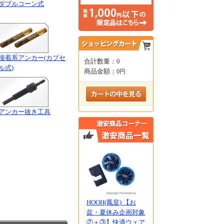
ダブルコーン式
接着系アンカー(カプセ
合計数量：
0
ル式)
商品金額：
0円
アンカー抜き工具
HOOH(鳳皇) 【お
盆・夏休み企画対象
②＋③】快適ウェア