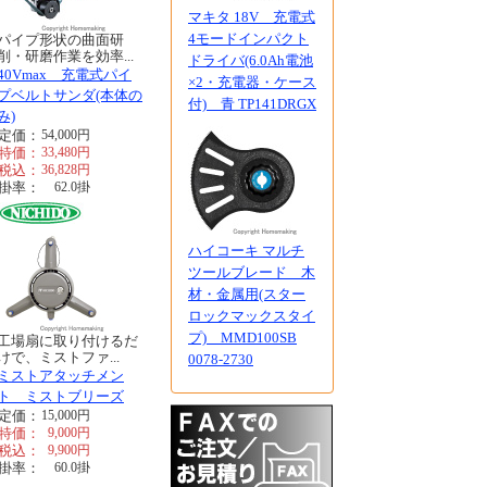
マキタ 18V 充電式
4モードインパクト
パイプ形状の曲面研
削・研磨作業を効率...
ドライバ(6.0Ah電池
40Vmax 充電式パイ
×2・充電器・ケース
プベルトサンダ(本体の
付) 青 TP141DRGX
み)
定価：
54,000
円
特価：
33,480
円
税込：
36,828
円
掛率：
62.0
掛
ハイコーキ マルチ
ツールブレード 木
材・金属用(スター
ロックマックスタイ
プ) MMD100SB
工場扇に取り付けるだ
けで、ミストファ...
0078-2730
ミストアタッチメン
ト ミストブリーズ
定価：
15,000
円
特価：
9,000
円
税込：
9,900
円
掛率：
60.0
掛