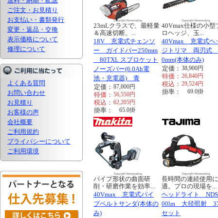
送料・納期・配送
ご注文・お見積り
お支払い・書類発行
23mLクラスで、最軽量
40Vmax仕様の小型
変更・返品・交換
＆高速切断。...
ロヘッジ、玉...
表示価格について
18V 充電式チェンソ
40Vmax 充電式ヘ
修理について
ー ガイドバー250mm
ジトリマ 両刃式 
80TXL スプロケット
0mm(本体のみ)
定価：
38,900
円
ノーズバー(6.0Ah電
特価：
26,840
円
池・充電器) 青
よくある質問
税込：
29,524
円
定価：
87,000
円
掛率：
69.0
掛
お問い合わせ
特価：
56,550
円
お見積り
税込：
62,205
円
掛率：
65.0
掛
お客様の声
会社概要
ご利用規約
プライバシーについて
ご利用環境
パイプ形状の曲面研
長時間の連続使用
削・研磨作業を効率...
適。プロの現場を...
40Vmax 充電式パイ
ヘッドライト NDS
プベルトサンダ(本体の
00lm 大径照射 37
み)
セット