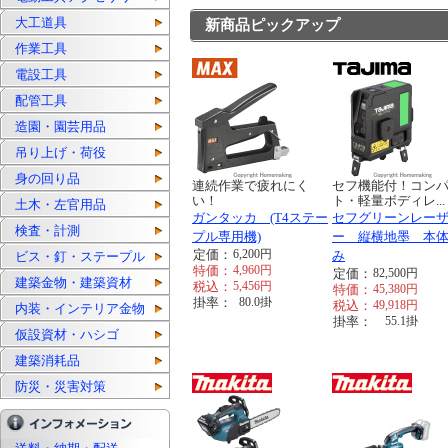
大工道具
新商品ピックアップ
作業工具
電設工具
配管工具
造園・園芸用品
吊り上げ・荷役
身の回り品
連続作業で疲れにく
セフ機能付！コン
い！
ト・軽量ボディレ...
土木・左官用品
ガンタッカ (T4ステー
セフグリーンレー
検査・計測
プル専用機)
ー 縦横地墨 本
定価：
6,200
円
み
ビス・釘・ステープル
特価：
4,960
円
定価：
82,500
円
建築金物・建築資材
税込：
5,456
円
特価：
45,380
円
掛率：
80.0
掛
税込：
49,918
円
内装・インテリア金物
掛率：
55.1
掛
仮設資材・ハシゴ
建築消耗品
防災・災害対策