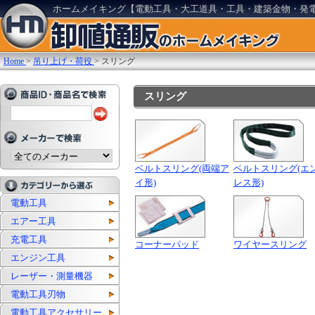
ホームメイキング【電動工具・大工道具・工具・建築金物・発
Home
>
吊り上げ・荷役
>
スリング
スリング
ベルトスリング(両端ア
ベルトスリング(エ
イ形)
レス形)
電動工具
エアー工具
充電工具
コーナーパッド
ワイヤースリング
エンジン工具
レーザー・測量機器
電動工具刃物
電動工具アクセサリー