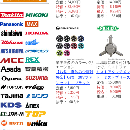
定価：
54,000
円
定価：
14,800
円
特価：
33,480
円
特価：
8,140
円
税込：
36,828
円
税込：
8,954
円
掛率：
62.0
掛
掛率：
55.0
掛
業界最多のカラーバリ
工場扇に取り付け
エーション
けで、ミストファ...
【お盆・夏休み企画対
ミストアタッチメ
象②】GFX 30Vファ
ト ミストブリー
定価：
15,000
円
ンセット ブラック
特価：
9,000
円
定価：
5,800
円
税込：
9,900
円
特価：
5,250
円
掛率：
60.0
掛
税込：
5,775
円
掛率：
90.6
掛